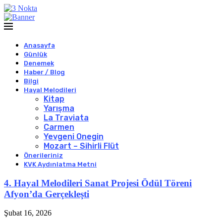
Anasayfa
Günlük
Denemek
Haber / Blog
Bilgi
Hayal Melodileri
Kitap
Yarışma
La Traviata
Carmen
Yevgeni Onegin
Mozart – Sihirli Flüt
Önerileriniz
KVK Aydınlatma Metni
4. Hayal Melodileri Sanat Projesi Ödül Töreni
Afyon’da Gerçekleşti
Şubat 16, 2026