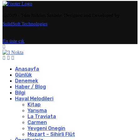
@2009 - Tüm Hakları Saklıdır. Designed and Developed by
SolidSoft Technologies
En üste çık
Anasayfa
Günlük
Denemek
Haber / Blog
Bilgi
Hayal Melodileri
Kitap
Yarışma
La Traviata
Carmen
Yevgeni Onegin
Mozart – Sihirli Flüt