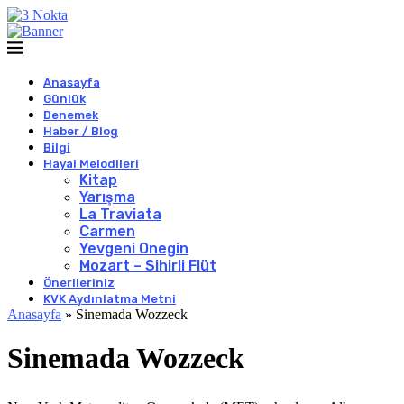
Anasayfa
Günlük
Denemek
Haber / Blog
Bilgi
Hayal Melodileri
Kitap
Yarışma
La Traviata
Carmen
Yevgeni Onegin
Mozart – Sihirli Flüt
Önerileriniz
KVK Aydınlatma Metni
Anasayfa
»
Sinemada Wozzeck
Sinemada Wozzeck