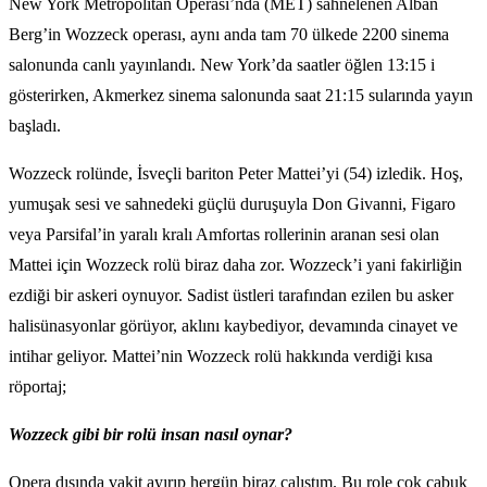
New York Metropolitan Operası’nda (MET) sahnelenen Alban
Berg’in Wozzeck operası, aynı anda tam 70 ülkede 2200 sinema
salonunda canlı yayınlandı. New York’da saatler öğlen 13:15 i
gösterirken, Akmerkez sinema salonunda saat 21:15 sularında yayın
başladı.
Wozzeck rolünde, İsveçli bariton Peter Mattei’yi (54) izledik. Hoş,
yumuşak sesi ve sahnedeki güçlü duruşuyla Don Givanni, Figaro
veya Parsifal’in yaralı kralı Amfortas rollerinin aranan sesi olan
Mattei için Wozzeck rolü biraz daha zor. Wozzeck’i yani fakirliğin
ezdiği bir askeri oynuyor. Sadist üstleri tarafından ezilen bu asker
halisünasyonlar görüyor, aklını kaybediyor, devamında cinayet ve
intihar geliyor. Mattei’nin Wozzeck rolü hakkında verdiği kısa
röportaj;
Wozzeck gibi bir rolü insan nasıl oynar?
Opera dışında vakit ayırıp hergün biraz çalıştım. Bu role çok çabuk