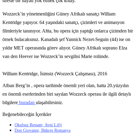
stresle bir hayatı yok etmek çok kolay.
Wozzeck’in yönetmenliğini Güney Afrikalı sanatçı William
Kentridge yapıyor. 64 yaşındaki sanatçı, çizimleri ve animasyon
filmleriyle tanınıyor. Altta, bu opera için yaptığı onlarca çizimden bir
örnek bulacaksınız. Kanadalı şef Yannick Nezet-Seguin (44) ise on
yıldır MET operasında görev alıyor. Güney Afrikalı soprano Elza
van den Heever ise Wozzeck’in sevgilisi Marie rolünde.
William Kentridge, İsimsiz (Wozzeck Çalışması), 2016
Alban Berg’in , opera tarihinde önemli yeri olan, hatta 20.yüzyılın
en önemli eserlerinden biri sayılan Wozzeck operası ile ilgili detaylı
bilgilere
buradan
ulaşabilirsiniz.
Beğenebileceğin İçerikler
Okulsuz Ressam; Avni Lifij
Don Giovanni, Bükreş Romanya