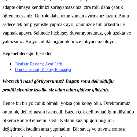
adapte olmaya kendinizi zorlayamazsınız, zira rolü daha çabuk
öğrenemezsiniz. Bu role daha uzun zaman ayırmanız lazım. Bunu
sadece tek bir piyanistle yapmak ayrı, önünüzde full orkestra ile
yapmak apayrı. Sahnede hiçbirşey duyamıyorsunuz, çok uzakta ve
yalnızsınız. Bu yolculukta içgüdülerinize ihtiyacınız oluyor.
Beğenebileceğin İçerikler
Okulsuz Ressam; Avni Lifij
Don Giovanni, Bükreş Romanya
Wozzeck’i nasıl görüyorsunuz? Baştan sona deli olduğu
prodüksiyonlar izledik, siz adım adım gidiyor gibisiniz.
Bence bu bir yolculuk olmalı, yoksa çok kolay olur. Direktörümüz
onun hiç deli olmasını istemedi. Bazen çok deli oynadığımı düşünüp
öfkemi kontrol etmemi istedi. Kafamı kazıtıp görünüşümü
değiştirmek istedim ama yapmadım. Bir savaş ve travma sonrası