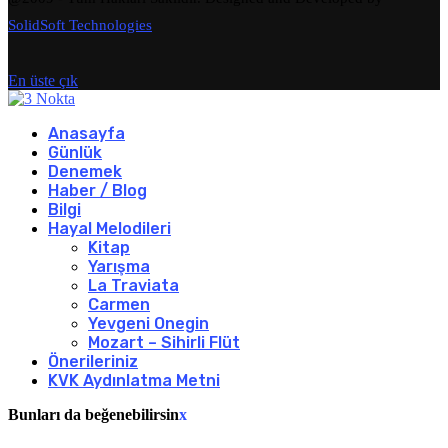
SolidSoft Technologies
En üste çık
Anasayfa
Günlük
Denemek
Haber / Blog
Bilgi
Hayal Melodileri
Kitap
Yarışma
La Traviata
Carmen
Yevgeni Onegin
Mozart – Sihirli Flüt
Önerileriniz
KVK Aydınlatma Metni
Bunları da beğenebilirsin
x