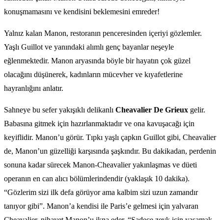
konuşmamasını ve kendisini beklemesini emreder!
Yalnız kalan Manon, restoranın penceresinden içeriyi gözlemler.
Yaşlı Guillot ve yanındaki alımlı genç bayanlar neşeyle
eğlenmektedir. Manon aryasında böyle bir hayatın çok güzel
olacağını düşünerek, kadınların mücevher ve kıyafetlerine
hayranlığını anlatır.
Sahneye bu sefer yakışıklı delikanlı
Cheavalier De Grieux
gelir.
Babasına gitmek için hazırlanmaktadır ve ona kavuşacağı için
keyiflidir. Manon’u görür. Tıpkı yaşlı çapkın Guillot gibi, Cheavalier
de, Manon’un güzelliği karşısında şaşkındır. Bu dakikadan, perdenin
sonuna kadar sürecek Manon-Cheavalier yakınlaşmas ve düeti
operanın en can alıcı bölümlerindendir (yaklaşık 10 dakika).
“Gözlerim sizi ilk defa görüyor ama kalbim sizi uzun zamandır
tanıyor gibi”. Manon’a kendisi ile Paris’e gelmesi için yalvaran
Cheavalier, nihayet Manon’u ikna eder. “Sadece zevk için yaşamak