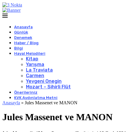
Anasayfa
Günlük
Denemek
Haber / Blog
Bilgi
Hayal Melodileri
Kitap
Yarışma
La Traviata
Carmen
Yevgeni Onegin
Mozart – Sihirli Flüt
Önerileriniz
KVK Aydınlatma Metni
Anasayfa
»
Jules Massenet ve MANON
Jules Massenet ve MANON