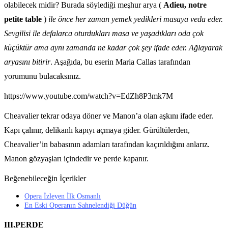
olabilecek midir? Burada söylediği meşhur arya (
Adieu, notre
petite table
)
ile önce her zaman yemek yedikleri masaya veda eder.
Sevgilisi ile defalarca oturdukları masa ve yaşadıkları oda çok
küçüktür ama aynı zamanda ne kadar çok şey ifade eder. Ağlayarak
aryasını bitirir
. Aşağıda, bu eserin Maria Callas tarafından
yorumunu bulacaksınız.
https://www.youtube.com/watch?v=EdZh8P3mk7M
Cheavalier tekrar odaya döner ve Manon’a olan aşkını ifade eder.
Kapı çalınır, delikanlı kapıyı açmaya gider. Gürültülerden,
Cheavalier’in babasının adamları tarafından kaçırıldığını anlarız.
Manon gözyaşları içindedir ve perde kapanır.
Beğenebileceğin İçerikler
Opera İzleyen İlk Osmanlı
En Eski Operanın Sahnelendiği Düğün
III.PERDE