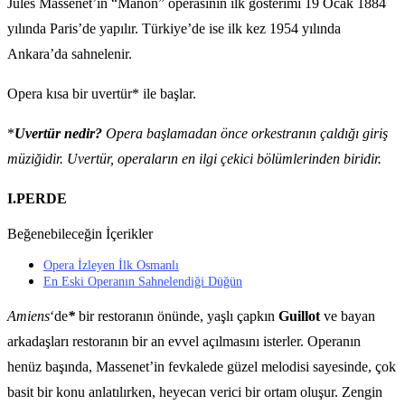
Jules Massenet’in “Manon” operasının ilk gösterimi 19 Ocak 1884
yılında Paris’de yapılır. Türkiye’de ise ilk kez 1954 yılında
Ankara’da sahnelenir.
Opera kısa bir uvertür* ile başlar.
*
Uvertür nedir?
Opera başlamadan önce orkestranın çaldığı giriş
müziğidir. Uvertür, operaların en ilgi çekici bölümlerinden biridir.
I.PERDE
Beğenebileceğin İçerikler
Opera İzleyen İlk Osmanlı
En Eski Operanın Sahnelendiği Düğün
Amiens
‘de
*
bir restoranın önünde, yaşlı çapkın
Guillot
ve bayan
arkadaşları restoranın bir an evvel açılmasını isterler. Operanın
henüz başında, Massenet’in fevkalede güzel melodisi sayesinde, çok
basit bir konu anlatılırken, heyecan verici bir ortam oluşur. Zengin