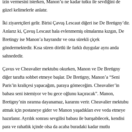
izin vermesini isterken, Manon’u ne kadar tutku ile sevdiğini de
güzel kelimelerle anlatır.
İki ziyaretçileri gelir. Birisi Çavuş Lescaut diğeri ise De Bretigny’dir.
Anlarız ki, Çavuş Lescaut hala evlenmemiş olmalarına kızgın, De
Bretingy ise Manon’a hayrandır ve ona sürekli çiçek
göndermektedir. Kısa süren dörtlü ile farklı duygular aynı anda
sahnededir.
Çavus ve Cheavalier mektubu okurken, Manon ve De Bretigny
diğer tarafta sohbet etmeye başlar. De Bretigny, Manon’a “Seni
Paris’in kraliçesi yapacağım, paraya gömeceğim. Cheavalier’in
babası seni istemiyor ve bu gece oğlunu kaçıracak”. Manon,
Bretigny’nin ısrarına dayanamaz, kararını verir. Cheavalier mektubu
atmak için postaneye gider ve Manon yaşadıkları eve veda etmeye
hazırlanır. Ayrılık sonrası sevgilisi babası ile barışabilecek, kendisi
para ve rahatlık içinde olsa da acaba buradaki kadar mutlu