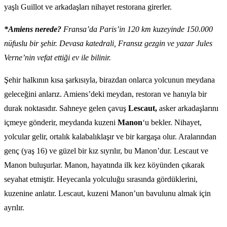
yaşlı Guillot ve arkadaşları nihayet restorana girerler.
*Amiens nerede?
Fransa’da Paris’in 120 km kuzeyinde 150.000
nüfuslu bir şehir. Devasa katedrali, Fransız gezgin ve yazar Jules
Verne’nin vefat ettiği ev ile bilinir.
Şehir halkının kısa şarkısıyla, birazdan onlarca yolcunun meydana
geleceğini anlarız. Amiens’deki meydan, restoran ve hanıyla bir
durak noktasıdır. Sahneye gelen çavuş
Lescaut,
asker arkadaşlarını
içmeye gönderir, meydanda kuzeni
Manon
‘u bekler. Nihayet,
yolcular gelir, ortalık kalabalıklaşır ve bir kargaşa olur. Aralarından
genç (yaş 16) ve güzel bir kız sıyrılır, bu Manon’dur. Lescaut ve
Manon buluşurlar. Manon, hayatında ilk kez köyünden çıkarak
seyahat etmiştir. Heyecanla yolculuğu sırasında gördüklerini,
kuzenine anlatır. Lescaut, kuzeni Manon’un bavulunu almak için
ayrılır.