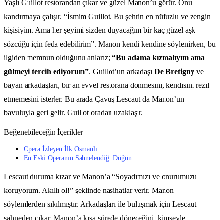
Yaşlı Guillot restorandan çıkar ve güzel Manon’u görür. Onu
kandırmaya çalışır. “İsmim Guillot. Bu şehrin en nüfuzlu ve zengin
kişisiyim. Ama her şeyimi sizden duyacağım bir kaç güzel aşk
sözcüğü için feda edebilirim”. Manon kendi kendine söylenirken, bu
ilgiden memnun olduğunu anlarız;
“Bu adama kızmalıyım ama
gülmeyi tercih ediyorum”
. Guillot’un arkadaşı
De Bretigny
ve
bayan arkadaşları, bir an evvel restorana dönmesini, kendisini rezil
etmemesini isterler. Bu arada Çavuş Lescaut da Manon’un
bavuluyla geri gelir. Guillot oradan uzaklaşır.
Beğenebileceğin İçerikler
Opera İzleyen İlk Osmanlı
En Eski Operanın Sahnelendiği Düğün
Lescaut duruma kızar ve Manon’a “Soyadımızı ve onurumuzu
koruyorum. Akıllı ol!” şeklinde nasihatlar verir. Manon
söylemlerden sıkılmıştır. Arkadaşları ile buluşmak için Lescaut
sahneden çıkar. Manon’a kısa sürede döneceğini, kimseyle