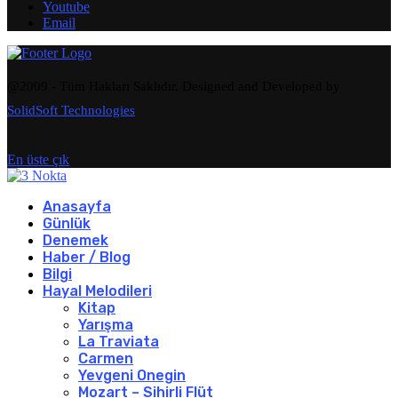
Youtube
Email
@2009 - Tüm Hakları Saklıdır. Designed and Developed by
SolidSoft Technologies
En üste çık
Anasayfa
Günlük
Denemek
Haber / Blog
Bilgi
Hayal Melodileri
Kitap
Yarışma
La Traviata
Carmen
Yevgeni Onegin
Mozart – Sihirli Flüt