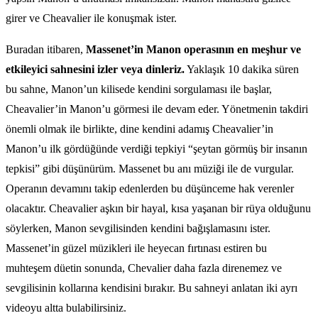
girer ve Cheavalier ile konuşmak ister.
Buradan itibaren,
Massenet’in Manon operasının en meşhur ve
etkileyici sahnesini izler veya dinleriz.
Yaklaşık 10 dakika süren
bu sahne, Manon’un kilisede kendini sorgulaması ile başlar,
Cheavalier’in Manon’u görmesi ile devam eder. Yönetmenin takdiri
önemli olmak ile birlikte, dine kendini adamış Cheavalier’in
Manon’u ilk gördüğünde verdiği tepkiyi “şeytan görmüş bir insanın
tepkisi” gibi düşünürüm. Massenet bu anı müziği ile de vurgular.
Operanın devamını takip edenlerden bu düşünceme hak verenler
olacaktır. Cheavalier aşkın bir hayal, kısa yaşanan bir rüya olduğunu
söylerken, Manon sevgilisinden kendini bağışlamasını ister.
Massenet’in güzel müzikleri ile heyecan fırtınası estiren bu
muhteşem düetin sonunda, Chevalier daha fazla direnemez ve
sevgilisinin kollarına kendisini bırakır. Bu sahneyi anlatan iki ayrı
videoyu altta bulabilirsiniz.