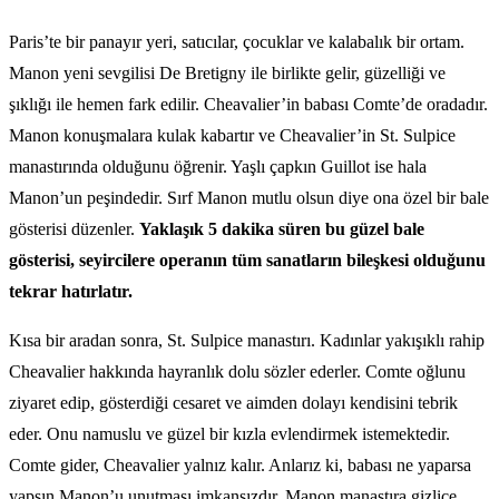
Paris’te bir panayır yeri, satıcılar, çocuklar ve kalabalık bir ortam.
Manon yeni sevgilisi De Bretigny ile birlikte gelir, güzelliği ve
şıklığı ile hemen fark edilir. Cheavalier’in babası Comte’de oradadır.
Manon konuşmalara kulak kabartır ve Cheavalier’in St. Sulpice
manastırında olduğunu öğrenir. Yaşlı çapkın Guillot ise hala
Manon’un peşindedir. Sırf Manon mutlu olsun diye ona özel bir bale
gösterisi düzenler.
Yaklaşık 5 dakika süren bu güzel bale
gösterisi, seyircilere operanın tüm sanatların bileşkesi olduğunu
tekrar hatırlatır.
Kısa bir aradan sonra, St. Sulpice manastırı. Kadınlar yakışıklı rahip
Cheavalier hakkında hayranlık dolu sözler ederler. Comte oğlunu
ziyaret edip, gösterdiği cesaret ve aimden dolayı kendisini tebrik
eder. Onu namuslu ve güzel bir kızla evlendirmek istemektedir.
Comte gider, Cheavalier yalnız kalır. Anlarız ki, babası ne yaparsa
yapsın Manon’u unutması imkansızdır. Manon manastıra gizlice