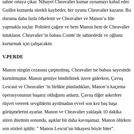
sahne ortaya çıkar. Nihayet Cheavalier kumar oynamayı kabul eder.
Guillot kumarda sürekli kaybeder, her oyunu Cheavalier kazanır. Bu
duruma daha fazla öfkelenir ve Cheavalier ve Manon’u hile
yapmakla suçlar. Polisleri çağırır ve hem Manon hem de Cheavalier
tutuklanır. Cheavalier’in babası Comte’de sahnededir ve oğlunu
kurtarmak için çalışacaktır.
V.PERDE
Manon sürgün cezasına çarptırılmış, Cheavalier ise babası sayesinde
kurtulmuştur. Manon gemiye bindirilmek üzere giderken, Çavuş
Lescaut ve Cheavalier ‘in birlikte planladıkları, Manon’u kaçırma
operasyonunun başarız olduğunu anlarız. Çavuş diğer askerlere
rüşvet vererek sevgililerin ayrılmadan evvel son kez baş başa
görüşmelerini ayarlar. Manon ve Cheavalier yaklaşık 10 dakika
süren düetinin sonunda, aşıklar bir daha kavuşamaz. Manon ölürken
son sözleri işitilir; ” Manon Lescut’un hikayesi böyle biter”.