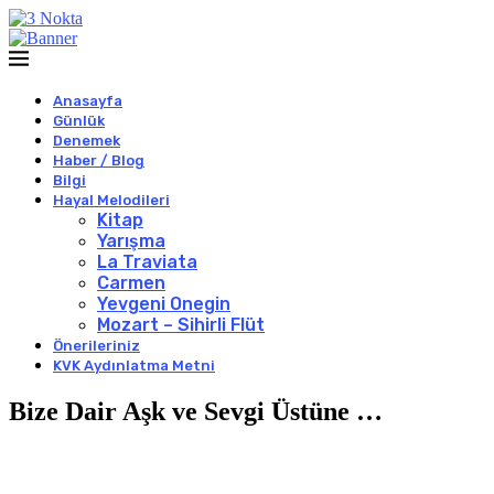
Anasayfa
Günlük
Denemek
Haber / Blog
Bilgi
Hayal Melodileri
Kitap
Yarışma
La Traviata
Carmen
Yevgeni Onegin
Mozart – Sihirli Flüt
Önerileriniz
KVK Aydınlatma Metni
Bize Dair Aşk ve Sevgi Üstüne …