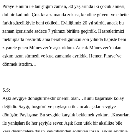
Piraye Hanim ile tanıştığım zaman, 30 yaşlarında iki çocuk annesi,
dul bir kadındı. Çok kısa zamanda zekası, kendine güveni ve elbette
farklı güzelliğiyle beni etkiledi. Evliliğimiz 20 yıl sürdü, ancak bu
zaman içerisinde sadece 7 yılımızı birlikte geçirdik. Hasretlerimizi
mektuplarla bastırdık ama beraberliğimizin son yılında hapiste beni
ziyarete gelen Münevver’e aşık oldum. Ancak Münevver’e olan
aşkım uzun sürmedi ve kısa zamanda ayrıldık. Hemen Piraye’ye
dönmek istedim…
S.S:
Aşkı sevgiye dönüştürmektir önemli olan…Bunu başarmak kolay
değildir. Saygı, hoşgörü ve paylaşma ile ancak aşklar sevgiye
dönüşür. Paylaşma: Bu sevgide karşılık beklemek yoktur…Kusurları
ile yanlışları ile her şeyiyle sever. Aşık iken ufak bir aksilikte bile
kara düşüncelere dalan, sevgilisinden soğuyan insan, aşkını sevgiye