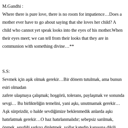
M.Gandhi :
Where there is pure love, there is no room for impatience…Does a
mother ever have to go about saying that she loves her child? A
child who cannot yet speak looks into the eyes of his mother.When
their eyes meet; we can tell from their looks that they are in
communion with something divine…**
S.S:
Sevmek için aşık olmak gerekir…Bir dönem tutulmak, ama bunun
esiri olmadan
zafere ulaşmaya çalışmak; hoşgörü, tolerans, paylaşmak ve sonunda
sevgi… Bu birlikteliğin temelini, yani aşkı, unutmamak gerekir…
Aşk sürprizdir, o halde sevdiğimize beklenmedik anlarda aşkı
hatırlatmak gerekir…O haz hatırlanmalıdır; sebepsiz sarılmak,
öpmek, sevdiği şarkıyı dinletmek, yollar katedip karşısına dikili