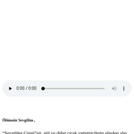
Ölümsüz Sevgilim ,
“Sevgililer Günü”nü, gül ve diğer çiçek yetiştiricilerin elinden alıp,