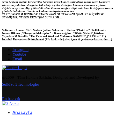
sevgi besbelli sağlam bir işarettir, Sarsılma nedir bilmez, fırtınalara göğüs gerer, Gemilere
yön veren yıldızların dengidir, Yüksekliği ölçülse de,değeri bilinmez Zamanın soytarısı
değildir sevgi asla, Alıp götürebilir elbet Zaman, orağını düşürerek Ama O değişmez kısacık
günlerle haftalarla, Direnir ve katlanır mahşerin ucuna dek
YANILIYORSAM BUNDA VE KANITLAYAN OLURSA YANLIŞIMI, NE HİÇ KİMSE
SEVMİŞTİR, NE BEN YAZMIŞIM BU YAZIMI…
Sultanım : Annem / S.S: Serkan Şahin / Sokrates : Eflatun,”Phaidros” / N.Hikmet :
Nazım Hikmet ,”Piraye’ye Mektuplar” / Karacaoğlan : “Bütün Şiirleri”,Gözlem
Yayınları M.Gandhi: “The Colected Works of Mahatma GANDHI”,(55.Cilt/sf.171)
İstanbul Universitesi Kütüphanesi (**o kadar doğal ve içten ki çevirmeye kıyamadım…)
Instagram
Youtube
Email
@2009 - Tüm Hakları Saklıdır. Designed and Developed by
SolidSoft Technologies
En üste çık
Anasayfa