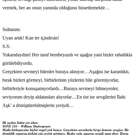
vermek, her an onun yanında olduğunu hissettirmektir…
Sultanım:
Uyan artık! Kan ter içindesin!
S.S:
Yukarıdaydım! Her taraf bembeyazdı ve aşağısı yani bizler rahatlıkla
görülebiliyordu.
Gerçekten sevmeyi bilenler buraya alınıyor…Aşağısı ise karanlıktı,
bırak bizleri görmeyi, birbirlerinin yüzlerini bile göremiyorlar,
birbirleriyle konuşamıyorlardı…Buraya sevmeyi bilmeyenler,
seviyorum deyip aldatanları alıyorlar…En üst ise sevgilerini İlahi
Aşk’ a dönüştürebilmişlerin yeriydi…
Ilk açılan linkte yer alan;
SONE 116 – William Shakespeare
Mutlu birleşmesine hiçbir engel yok bence, Gerçekten sevenlerin.Sevgi demem sevgiye, Bir
döneklik yaparsa,ötekini yüz çevirir görünce, Başka yola saparsa sevgili saptı diye: Hayır,