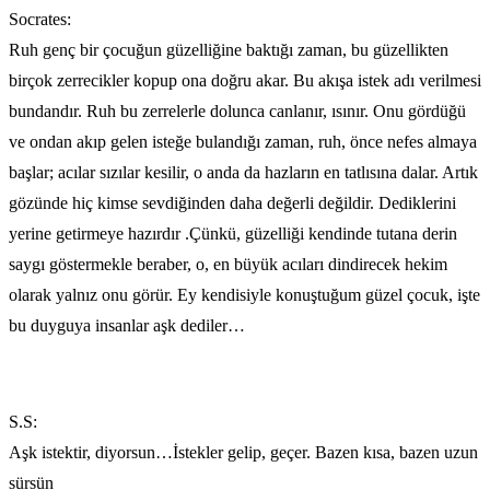
Socrates:
Ruh genç bir çocuğun güzelliğine baktığı zaman, bu güzellikten
birçok zerrecikler kopup ona doğru akar. Bu akışa istek adı verilmesi
bundandır. Ruh bu zerrelerle dolunca canlanır, ısınır. Onu gördüğü
ve ondan akıp gelen isteğe bulandığı zaman, ruh, önce nefes almaya
başlar; acılar sızılar kesilir, o anda da hazların en tatlısına dalar. Artık
gözünde hiç kimse sevdiğinden daha değerli değildir. Dediklerini
yerine getirmeye hazırdır .Çünkü, güzelliği kendinde tutana derin
saygı göstermekle beraber, o, en büyük acıları dindirecek hekim
olarak yalnız onu görür. Ey kendisiyle konuştuğum güzel çocuk, işte
bu duyguya insanlar aşk dediler…
S.S:
Aşk istektir, diyorsun…İstekler gelip, geçer. Bazen kısa, bazen uzun
sürsün