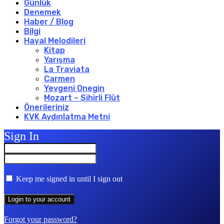
Günlük
Denemek
Haber / Blog
Bilgi
Hayal Melodileri
Kitap
Yarışma
La Traviata
Carmen
Yevgeni Onegin
Mozart – Sihirli Flüt
Önerileriniz
KVK Aydınlatma Metni
Sign In
Keep me signed in until I sign out
Forgot your password?