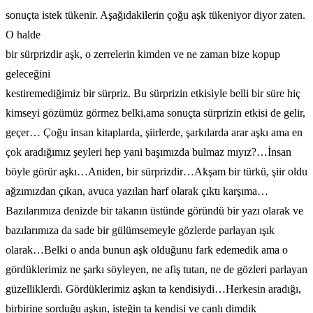
sonuçta istek tükenir. Aşağıdakilerin çoğu aşk tükeniyor diyor zaten.
O halde
bir sürprizdir aşk, o zerrelerin kimden ve ne zaman bize kopup
geleceğini
kestiremediğimiz bir sürpriz. Bu sürprizin etkisiyle belli bir süre hiç
kimseyi gözümüz görmez belki,ama sonuçta sürprizin etkisi de gelir,
geçer… Çoğu insan kitaplarda, şiirlerde, şarkılarda arar aşkı ama en
çok aradığımız şeyleri hep yani başımızda bulmaz mıyız?…İnsan
böyle görür aşkı…Aniden, bir sürprizdir…Akşam bir türkü, şiir oldu
ağzımızdan çıkan, avuca yazılan harf olarak çıktı karşıma…
Bazılarımıza denizde bir takanın üstünde göründü bir yazı olarak ve
bazılarımıza da sade bir gülümsemeyle gözlerde parlayan ışık
olarak…Belki o anda bunun aşk olduğunu fark edemedik ama o
gördüklerimiz ne şarkı söyleyen, ne afiş tutan, ne de gözleri parlayan
güzelliklerdi. Gördüklerimiz aşkın ta kendisiydi…Herkesin aradığı,
birbirine sorduğu aşkın, isteğin ta kendisi ve canlı dimdik