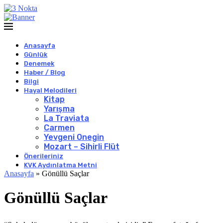
Anasayfa
Günlük
Denemek
Haber / Blog
Bilgi
Hayal Melodileri
Kitap
Yarışma
La Traviata
Carmen
Yevgeni Onegin
Mozart – Sihirli Flüt
Önerileriniz
KVK Aydınlatma Metni
Anasayfa
»
Gönüllü Saçlar
Gönüllü Saçlar