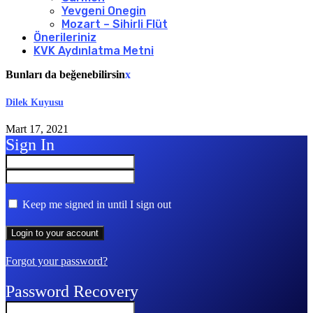
Yevgeni Onegin
Mozart – Sihirli Flüt
Önerileriniz
KVK Aydınlatma Metni
Bunları da beğenebilirsin
x
Dilek Kuyusu
Mart 17, 2021
Sign In
Keep me signed in until I sign out
Forgot your password?
Password Recovery