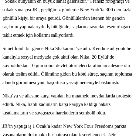
“Sokak dünyanın en büyük sanat galerisidir.” Fransız fotoğrafçı ve
sokak sanatçısı JR , geçtiğimiz günlerde New York’ta 300 den fazla
gönüllü kişiyi bir araya getirdi. Gönüllülerden istenen bir gencin
saçlarını yapmalarıydı. İş bittiğinde, saçların arasından esen rüzgarı
taklit etmek için kollarını sallıyorlardı.
Silüet İranlı bir gence Nika Shakarami’ye aitti. Kendine ait youtube
kanalıyla sosyal medyada çok aktif olan Nika, 20 Eylül’de
kaybolduktan 10 gün sonra devlet otoriteleri tarafından ailesine ölü
olarak teslim edildi. Ölümüne giden bu kötü süreç, saçının toplumsa
alanda görünmesi yani başörtüsü yasağı nedeniyle başlamıştı.
Nika’ya ve ailesine karşı yapılan bu muamele meydanlarda protesto
edildi. Nika, İranlı kadınların karşı karşıya kaldığı haksız
kısıtlamaların ve saygısızca hareketlerin sembolü oldu.
JR’in yaptığı iş 1 Ocak’a kadar New York Four Freedoms parkta
yaşananların dokunaklı bir hatırası olarak sergilenecek. @jr