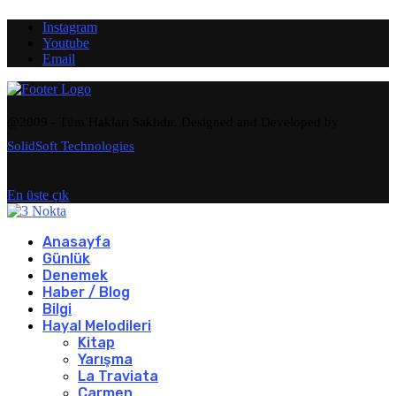
Instagram
Youtube
Email
@2009 - Tüm Hakları Saklıdır. Designed and Developed by
SolidSoft Technologies
En üste çık
Anasayfa
Günlük
Denemek
Haber / Blog
Bilgi
Hayal Melodileri
Kitap
Yarışma
La Traviata
Carmen