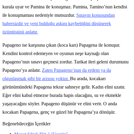
kurala uyar ve Pamina ile konuşmaz. Pamina, Tamino’nun kendisi
ile konuşmaması nedeniyle mutsuzdur.
Sınavın konusundan
habersizdir ve yeni bulduğu aşkını kaybettiğini düşünerek
üzüntüsünü anlatır.
Papageno ise karşısına çıkan (koca karı) Papagena ile konuşur.
Kendini kontrol edemeyen ve oyunun neşe kaynağı olan
Papageno’nun sınavı geçmesi zordur. Tarikat ileri geleni durumunu
Papageno’ya anlatır.
Zaten Papageno’nun da erdem ya da
olgunlaşmak gibi bir arzusu yoktur.
Bu arada, kocakarı
görünümündeki Papagena tekrar sahneye gelir. Kadın elini uzatır.
Eğer elini kabul etmezse burada hapis olacağını, su ve ekmekle
yaşayacağını söyler. Papageno düşünür ve elini verir. O anda
kocakarı Papagena, genç ve güzel bir Papagena’ya dönüşür.
Beğenebileceğin İçerikler