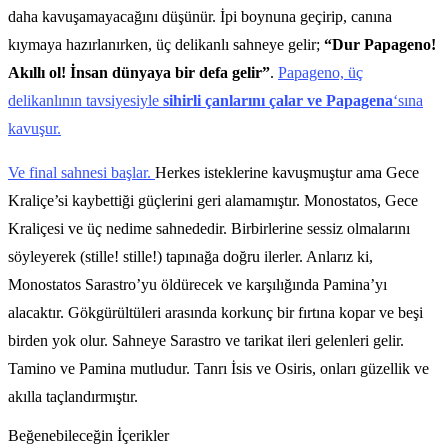
daha kavuşamayacağını düşünür. İpi boynuna geçirip, canına
kıymaya hazırlanırken, üç delikanlı sahneye gelir;
“Dur Papageno!
Akıllı ol! İnsan dünyaya bir defa gelir”
.
Papageno, üç
delikanlının tavsiyesiyle
sihirli çanlarını çalar ve Papagena
‘sına
kavuşur.
Ve final sahnesi başlar.
Herkes isteklerine kavuşmuştur ama Gece
Kraliçe’si kaybettiği güçlerini geri alamamıştır. Monostatos, Gece
Kraliçesi ve üç nedime sahnededir. Birbirlerine sessiz olmalarını
söyleyerek (stille! stille!) tapınağa doğru ilerler. Anlarız ki,
Monostatos Sarastro’yu öldürecek ve karşılığında Pamina’yı
alacaktır. Gökgürültüleri arasında korkunç bir fırtına kopar ve beşi
birden yok olur. Sahneye Sarastro ve tarikat ileri gelenleri gelir.
Tamino ve Pamina mutludur. Tanrı İsis ve Osiris, onları güzellik ve
akılla taçlandırmıştır.
Beğenebileceğin İçerikler