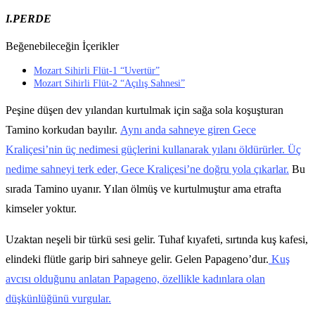
I.PERDE
Beğenebileceğin İçerikler
Mozart Sihirli Flüt-1 “Uvertür”
Mozart Sihirli Flüt-2 “Açılış Sahnesi”
Peşine düşen dev yılandan kurtulmak için sağa sola koşuşturan
Tamino korkudan bayılır.
Aynı anda sahneye giren Gece
Kraliçesi’nin üç nedimesi güçlerini kullanarak yılanı öldürürler. Üç
nedime sahneyi terk eder, Gece Kraliçesi’ne doğru yola çıkarlar.
Bu
sırada Tamino uyanır. Yılan ölmüş ve kurtulmuştur ama etrafta
kimseler yoktur.
Uzaktan neşeli bir türkü sesi gelir. Tuhaf kıyafeti, sırtında kuş kafesi,
elindeki flütle garip biri sahneye gelir. Gelen Papageno’dur.
Kuş
avcısı olduğunu anlatan Papageno, özellikle kadınlara olan
düşkünlüğünü vurgular.