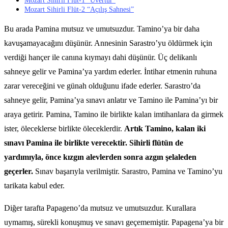
Mozart Sihirli Flüt-1 “Uvertür”
Mozart Sihirli Flüt-2 “Açılış Sahnesi”
Bu arada Pamina mutsuz ve umutsuzdur. Tamino’ya bir daha
kavuşamayacağını düşünür. Annesinin Sarastro’yu öldürmek için
verdiği hançer ile canına kıymayı dahi düşünür. Üç delikanlı
sahneye gelir ve Pamina’ya yardım ederler. İntihar etmenin ruhuna
zarar vereceğini ve günah olduğunu ifade ederler. Sarastro’da
sahneye gelir, Pamina’ya sınavı anlatır ve Tamino ile Pamina’yı bir
araya getirir. Pamina, Tamino ile birlikte kalan imtihanlara da girmek
ister, öleceklerse birlikte öleceklerdir.
Artık Tamino, kalan iki
sınavı Pamina ile birlikte verecektir. Sihirli flütün de
yardımıyla, önce kızgın alevlerden sonra azgın şelaleden
geçerler.
Sınav başarıyla verilmiştir. Sarastro, Pamina ve Tamino’yu
tarikata kabul eder.
Diğer tarafta Papageno’da mutsuz ve umutsuzdur. Kurallara
uymamış, sürekli konuşmuş ve sınavı geçememiştir. Papagena’ya bir