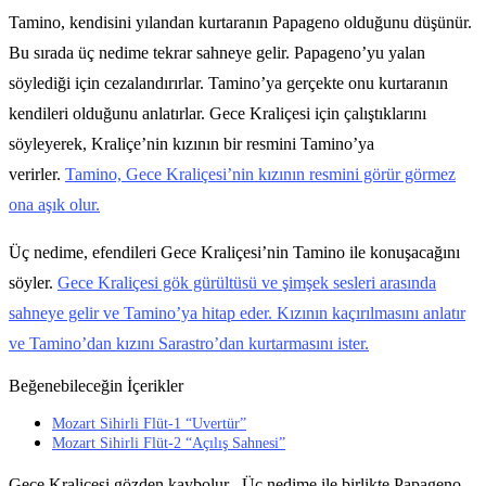
Tamino, kendisini yılandan kurtaranın Papageno olduğunu düşünür.
Bu sırada üç nedime tekrar sahneye gelir. Papageno’yu yalan
söylediği için cezalandırırlar. Tamino’ya gerçekte onu kurtaranın
kendileri olduğunu anlatırlar. Gece Kraliçesi için çalıştıklarını
söyleyerek, Kraliçe’nin kızının bir resmini Tamino’ya
verirler.
Tamino, Gece Kraliçesi’nin kızının resmini görür görmez
ona aşık olur.
Üç nedime, efendileri Gece Kraliçesi’nin Tamino ile konuşacağını
söyler.
Gece Kraliçesi gök gürültüsü ve şimşek sesleri arasında
sahneye gelir ve Tamino’ya hitap eder. Kızının kaçırılmasını anlatır
ve Tamino’dan kızını Sarastro’dan kurtarmasını ister.
Beğenebileceğin İçerikler
Mozart Sihirli Flüt-1 “Uvertür”
Mozart Sihirli Flüt-2 “Açılış Sahnesi”
Gece Kraliçesi gözden kaybolur . Üç nedime ile birlikte Papageno