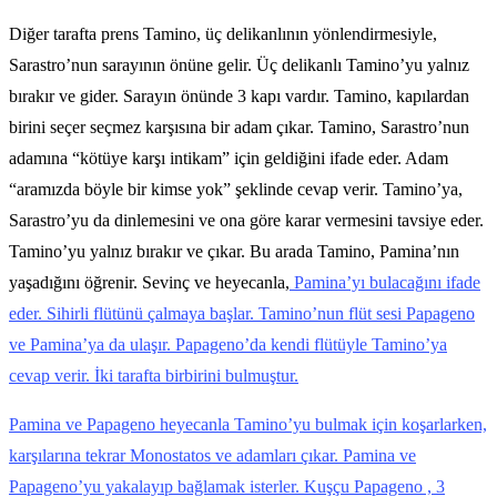
Diğer tarafta prens Tamino, üç delikanlının yönlendirmesiyle,
Sarastro’nun sarayının önüne gelir. Üç delikanlı Tamino’yu yalnız
bırakır ve gider. Sarayın önünde 3 kapı vardır. Tamino, kapılardan
birini seçer seçmez karşısına bir adam çıkar. Tamino, Sarastro’nun
adamına “kötüye karşı intikam” için geldiğini ifade eder. Adam
“aramızda böyle bir kimse yok” şeklinde cevap verir. Tamino’ya,
Sarastro’yu da dinlemesini ve ona göre karar vermesini tavsiye eder.
Tamino’yu yalnız bırakır ve çıkar. Bu arada Tamino, Pamina’nın
yaşadığını öğrenir. Sevinç ve heyecanla,
Pamina’yı bulacağını ifade
eder. Sihirli flütünü çalmaya başlar. Tamino’nun flüt sesi Papageno
ve Pamina’ya da ulaşır. Papageno’da kendi flütüyle Tamino’ya
cevap verir. İki tarafta birbirini bulmuştur.
Pamina ve Papageno heyecanla Tamino’yu bulmak için koşarlarken,
karşılarına tekrar Monostatos ve adamları çıkar. Pamina ve
Papageno’yu yakalayıp bağlamak isterler. Kuşçu Papageno , 3