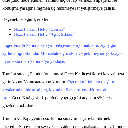
olduğunu ifade ederler. Tamino hiç cevap vermez, Papageno ise
konuşma yasağına rağmen üç nedimeye laf yetiştirmeye çalışır.
Beğenebileceğin İçerikler
Mozart Sihirli Flüt-1 “Uvertür”
Mozart Sihirli Flüt-2 “Açılış Sahnesi”
Diğer tarafta Pamina sarayın bahçesinde uyumaktadır. Ay ışığının
aydınlattığı ortamda, Monostatos gözükür ve pek meşhur şarkısıyla
uyumakta olan Pamina’ya yaklaşır.
Tam bu sırada, Pamina’nın annesi Gece Kraliçesi ikinci kez sahneye
gelir, kızını Monostatos’tan kurtarır.
Opera tarihinin en meşhur
aryalarından birini söyler, kızından Sarastro’yu öldürmesini
ister.
Gece Kraliçesi ilk perdede yaptığı gibi aryasını söyler ve
gözden kaybolur.
Tamino ve Papageno sesiz kalma sınavını başarıyla bitirmek
üzeredir. Sınavın son seviyesi sevgilileri ile karşılaşmalarıdır. Tamino