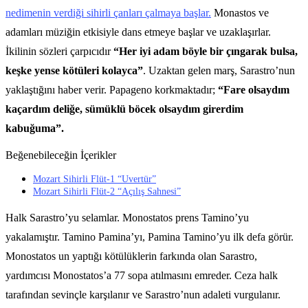
nedimenin verdiği sihirli çanları çalmaya başlar.
Monastos ve
adamları müziğin etkisiyle dans etmeye başlar ve uzaklaşırlar.
İkilinin sözleri çarpıcıdır
“Her iyi adam böyle bir çıngarak bulsa,
keşke yense kötüleri kolayca”
. Uzaktan gelen marş, Sarastro’nun
yaklaştığını haber verir. Papageno korkmaktadır;
“Fare olsaydım
kaçardım deliğe, sümüklü böcek olsaydım girerdim
kabuğuma”.
Beğenebileceğin İçerikler
Mozart Sihirli Flüt-1 “Uvertür”
Mozart Sihirli Flüt-2 “Açılış Sahnesi”
Halk Sarastro’yu selamlar. Monostatos prens Tamino’yu
yakalamıştır. Tamino Pamina’yı, Pamina Tamino’yu ilk defa görür.
Monostatos un yaptığı kötülüklerin farkında olan Sarastro,
yardımcısı Monostatos’a 77 sopa atılmasını emreder. Ceza halk
tarafından sevinçle karşılanır ve Sarastro’nun adaleti vurgulanır.