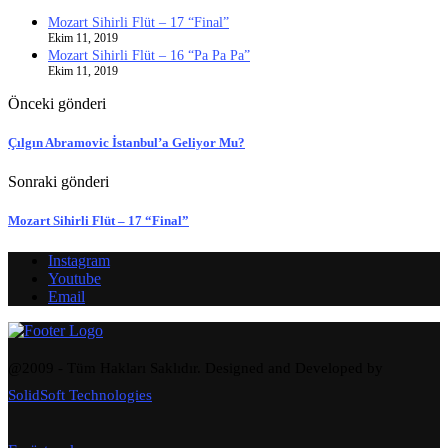
Mozart Sihirli Flüt – 17 “Final”
Ekim 11, 2019
Mozart Sihirli Flüt – 16 “Pa Pa Pa”
Ekim 11, 2019
Önceki gönderi
Çılgın Abramovic İstanbul’a Geliyor Mu?
Sonraki gönderi
Mozart Sihirli Flüt – 17 “Final”
Instagram
Youtube
Email
@2009 - Tüm Hakları Saklıdır. Designed and Developed by
SolidSoft Technologies