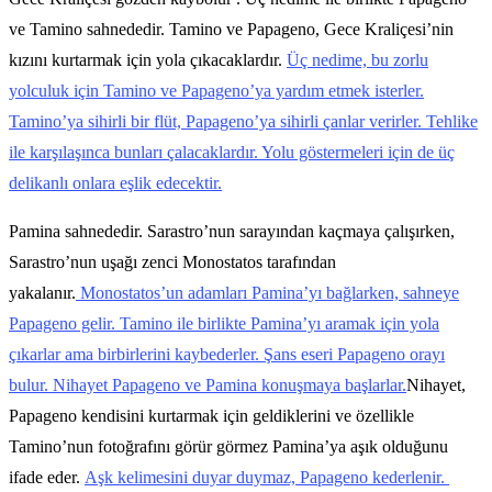
ve Tamino sahnededir. Tamino ve Papageno, Gece Kraliçesi’nin
kızını kurtarmak için yola çıkacaklardır.
Üç nedime, bu zorlu
yolculuk için Tamino ve Papageno’ya yardım etmek isterler.
Tamino’ya sihirli bir flüt, Papageno’ya sihirli çanlar verirler. Tehlike
ile karşılaşınca bunları çalacaklardır. Yolu göstermeleri için de üç
delikanlı onlara eşlik edecektir.
Pamina sahnededir. Sarastro’nun sarayından kaçmaya çalışırken,
Sarastro’nun uşağı zenci Monostatos tarafından
yakalanır.
Monostatos’un adamları Pamina’yı bağlarken, sahneye
Papageno gelir. Tamino ile birlikte Pamina’yı aramak için yola
çıkarlar ama birbirlerini kaybederler. Şans eseri Papageno orayı
bulur. Nihayet Papageno ve Pamina konuşmaya başlarlar.
Nihayet,
Papageno kendisini kurtarmak için geldiklerini ve özellikle
Tamino’nun fotoğrafını görür görmez Pamina’ya aşık olduğunu
ifade eder.
Aşk kelimesini duyar duymaz, Papageno kederlenir.