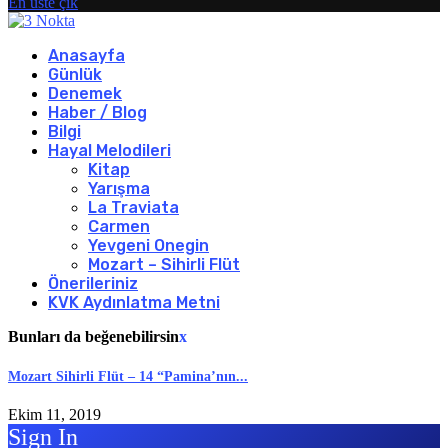
En üste çık
Anasayfa
Günlük
Denemek
Haber / Blog
Bilgi
Hayal Melodileri
Kitap
Yarışma
La Traviata
Carmen
Yevgeni Onegin
Mozart – Sihirli Flüt
Önerileriniz
KVK Aydınlatma Metni
Bunları da beğenebilirsin
x
Mozart Sihirli Flüt – 14 “Pamina’nın...
Ekim 11, 2019
Sign In