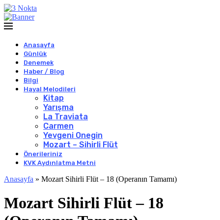
Anasayfa
Günlük
Denemek
Haber / Blog
Bilgi
Hayal Melodileri
Kitap
Yarışma
La Traviata
Carmen
Yevgeni Onegin
Mozart – Sihirli Flüt
Önerileriniz
KVK Aydınlatma Metni
Anasayfa
»
Mozart Sihirli Flüt – 18 (Operanın Tamamı)
Mozart Sihirli Flüt – 18