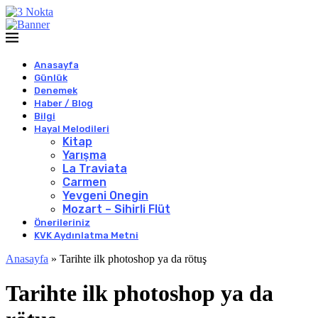
Anasayfa
Günlük
Denemek
Haber / Blog
Bilgi
Hayal Melodileri
Kitap
Yarışma
La Traviata
Carmen
Yevgeni Onegin
Mozart – Sihirli Flüt
Önerileriniz
KVK Aydınlatma Metni
Anasayfa
»
Tarihte ilk photoshop ya da rötuş
Tarihte ilk photoshop ya da