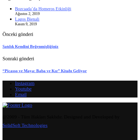
Bozcaada’da Homeros Etkinliği
Ağustos 2, 2019
Lagos Bienali
Kasım 9, 2019
Önceki gönderi
Satılık Kendini Beğenmişliğiniz
Sonraki gönderi
“Picasso ve Maya: Baba ve Kız” Kitabı Geliyor
Instagram
Youtube
Email
@2009 - Tüm Hakları Saklıdır. Designed and Developed by
SolidSoft Technologies