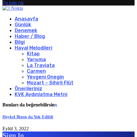
En üste çık
Anasayfa
Günlük
Denemek
Haber / Blog
Bilgi
Hayal Melodileri
Kitap
Yarışma
La Traviata
Carmen
Yevgeni Onegin
Mozart – Sihirli Flüt
Önerileriniz
KVK Aydınlatma Metni
Bunları da beğenebilirsin
x
Heykel Bizon da Yok Edildi
Eylül 3, 2022
Sign In