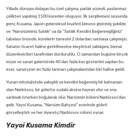
Yılladır dünyayı dolaşan bu özel çalışma, parlak yüzeyli, paslanmaz
çelikten yapılmış 1500 küreden oluşuyor. İlk sergilemesi sırasında
genç Kusama, Japon geleneksel kıyafeti kimono giyinmiş şekilde
ve “Narsisizminiz Satılık” ya da “Satılık Kendini Beğenmişliğiniz”
tabelası önünde, kürelerin tanesini 2 dolardan satmaya çalışmıştı.
Sanatın ticaret haline getirilmesine eleştirisel yaklaşımı, bienal
düzenleyicileri tarafından durduruldu. O zamandan bugüne birçok
müze ve sanat galerisinde 40 dan fazla kez gösterimi yapılan bu
eser, sanatçının en fazla tanınan çalışmalarından biri haline geldi.
Yunan mitolojisinde yakışıklı ve kendini beğenmiş bir kahraman
olan Narkissos, bir gölette sudaki aksine hayran olur ve ona
sarılmak isterken boğularak ölür. Narsizmin kökeni Narkissos’dan
gelir. Yayoi Kusama, “Narsizm Bahçesi” eserinde göleti
görselleştirir ve her ziyaretçi Narkissos rolünü oynar.
Yayoi Kusama Kimdir