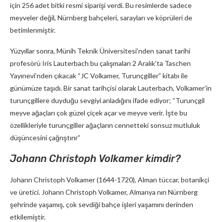
için 256 adet bitki resmi siparişi verdi. Bu resimlerde sadece
meyveler değil, Nürnberg bahçeleri, sarayları ve köprüleri de
betimlenmiştir.
Yüzyıllar sonra, Münih Teknik Üniversitesi’nden sanat tarihi
profesörü Iris Lauterbach bu çalışmaları 2 Aralık’ta Taschen
Yayınevi’nden çıkacak “JC Volkamer, Turunçgiller” kitabı ile
günümüze taşıdı. Bir sanat tarihçisi olarak Lauterbach, Volkamer’in
turunçgillere duyduğu sevgiyi anladığını ifade ediyor; “Turunçgil
meyve ağaçları çok güzel çiçek açar ve meyve verir. İşte bu
özellikleriyle turunçgiller ağaçların cennetteki sonsuz mutluluk
düşüncesini çağrıştırır”
Johann Christoph Volkamer kimdir?
Johann Christoph Volkamer (1644-1720), Alman tüccar, botanikçi
ve üretici. Johann Christoph Volkamer, Almanya nın Nürnberg
şehrinde yaşamış, çok sevdiği bahçe işleri yaşamını derinden
etkilemiştir.