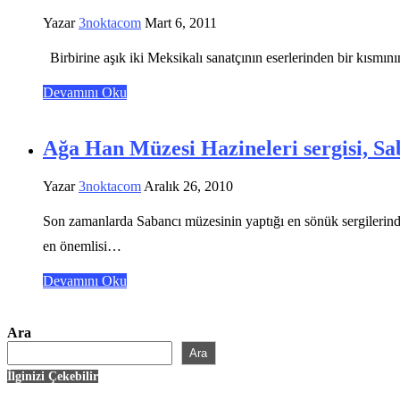
Yazar
3noktacom
Mart 6, 2011
Birbirine aşık iki Meksikalı sanatçının eserlerinden bir kısmını
Devamını Oku
Ağa Han Müzesi Hazineleri sergisi, S
Yazar
3noktacom
Aralık 26, 2010
Son zamanlarda Sabancı müzesinin yaptığı en sönük sergilerinde
en önemlisi…
Devamını Oku
Ara
Ara
İlginizi Çekebilir