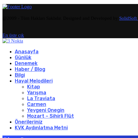
@2009 - Tüm Hakları Saklıdır. Designed and Developed by
SolidSoft
En üste çık
Anasayfa
Günlük
Denemek
Haber / Blog
Bilgi
Hayal Melodileri
Kitap
Yarışma
La Traviata
Carmen
Yevgeni Onegin
Mozart – Sihirli Flüt
Önerileriniz
KVK Aydınlatma Metni