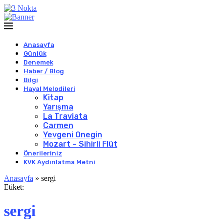
Anasayfa
Günlük
Denemek
Haber / Blog
Bilgi
Hayal Melodileri
Kitap
Yarışma
La Traviata
Carmen
Yevgeni Onegin
Mozart – Sihirli Flüt
Önerileriniz
KVK Aydınlatma Metni
Anasayfa
»
sergi
Etiket:
sergi