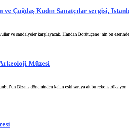
 ve Çağdaş Kadın Sanatçılar sergisi, Ista
i bavullar ve sandalyeler karşılayacak. Handan Börütüçene ‘nin bu eseri
 Arkeoloji Müzesi
stanbul’un Bizans döneminden kalan eski saraya ait bu rekonstrüksiy
zesi