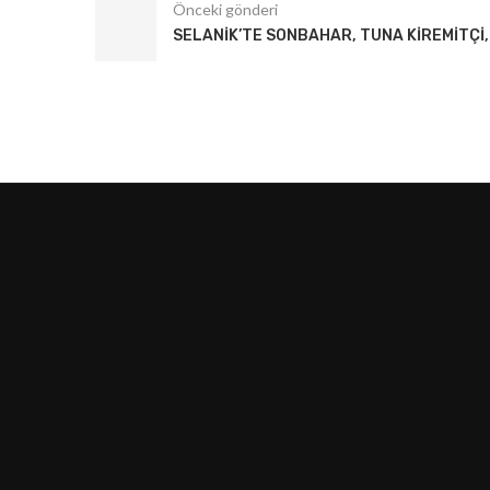
Önceki gönderi
SELANIK’TE SONBAHAR, TUNA KIREMITÇI