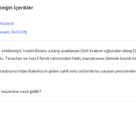
eğin İçerikler
Wozzeck
sam; Avni Lifij
etkilemişti. Ismini Bizans a karşı ayaklanan Girit kralının oğlundan almış.Da
du. Terastan ve Ivaz Efendi camisinden Haliç manzarasını izlemek büyük ke
Sarayburnu’ndan Bakırköy’e giden sahil yolu üstünde bu sarayın pencereleri
müzesine nasıl gidilir?