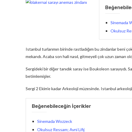
Beğenebilec
Sinemada 
Okulsuz Res
Istanbul turlarımın birinde rastladığım bu zindanlar beni çok 
mekandı. Acaba son hali nasıl, gitmeyeli çok uzun zaman ol
Sergideki bir diğer tanıdık saray ise Boukoleon sarayıydı. 
betimlemişler.
Sergi 2 Ekim’e kadar Arkeoloji müzesinde. Istanbul arkeoloji 
Beğenebileceğin İçerikler
Sinemada Wozzeck
Okulsuz Ressam; Avni Lifij