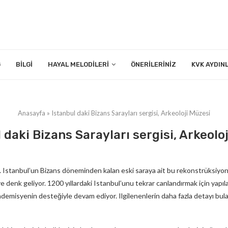
G
BILGI
HAYAL MELODILERI
ÖNERILERINIZ
KVK AYDIN
Anasayfa
»
Istanbul daki Bizans Sarayları sergisi, Arkeoloji Müzesi
 daki Bizans Sarayları sergisi, Arkeolo
. Istanbul’un Bizans döneminden kalan eski saraya ait bu rekonstrüksiyon
nk geliyor. 1200 yıllardaki Istanbul’unu tekrar canlandırmak için yapıl
ademisyenin desteğiyle devam ediyor. Ilgilenenlerin daha fazla detayı bul