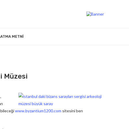
LATMA METNI
ji Müzesi
,
an
abileceği
www.byzantium1200.com
sitesini ben