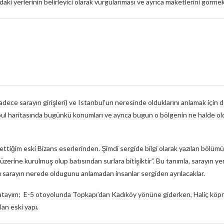
ki yerlerinin belirleyici olarak vurgulanması ve ayrıca maketlerini görmek
dece sarayın girişleri) ve Istanbul’un neresinde olduklarını anlamak için 
l haritasında bugünkü konumları ve ayrıca bugun o bölgenin ne halde olduğ
ettiğim eski Bizans eserlerinden. Şimdi sergide bilgi olarak yazılan bölü
r üzerine kurulmuş olup batısından surlara bitişiktir”. Bu tanımla, sarayın y
 Bu sarayın nerede oldugunu anlamadan insanlar sergiden ayrılacaklar.
atayım; E-5 otoyolunda Topkapı’dan Kadıköy yönüne giderken, Haliç köprüs
lan eski yapı.