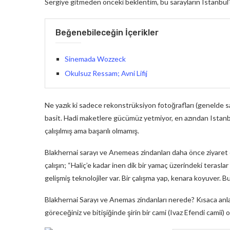
Sergiye gitmeden önceki beklentim, bu sarayların Istanbul’da
Beğenebileceğin İçerikler
Sinemada Wozzeck
Okulsuz Ressam; Avni Lifij
Ne yazık ki sadece rekonstrüksiyon fotoğrafları (genelde sa
basit. Hadi maketlere gücümüz yetmiyor, en azından Istanbu
çalışılmış ama başarılı olmamış.
Blakhernai sarayı ve Anemeas zindanları daha önce ziyaret 
çalışın; “Haliç’e kadar inen dik bir yamaç üzerindeki terasla
gelişmiş teknolojiler var. Bir çalışma yap, kenara koyuver.
Blakhernai Sarayı ve Anemas zindanları nerede? Kısaca anl
göreceğiniz ve bitişiğinde şirin bir cami (Ivaz Efendi camii) o