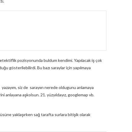
ti.
detektiflik pozisyonunda buldum kendimi. Yapılacak iş çok
u gösterilebilirdi. Bu bazı saraylar için yapılmaya
mü yazayım, siz de sarayıın nerede oldugunu anlamaya
erini anlayana aşkolsun. 21. yüzyıldayız, googlemap vb.
üne yaklaşırken sağ tarafta surlara bitişik olarak