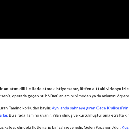
r anlatım dili ile ifade etmek istiyorsanız, lütfen alttaki videoyu iz
derseniz, operada geçen bu bölümü anlamını bilmeden ya da anlamını öğrendik
uran Tamino korkudan bayılır.
Aynı anda sahneye giren Gece Kraliçesi’nin ü
rlar.
Bu sırada Tamino uyanır. Yılan ölmüş ve kurtulmuştur ama etrafta ki
kuş kafesi, elindeki flütle garip biri sahneye gelir. Gelen Papageno’dur.
Kuş 