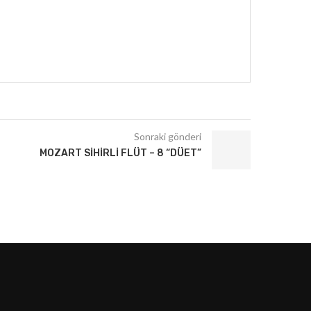
Sonraki gönderi
MOZART SIHIRLI FLÜT – 8 “DÜET”