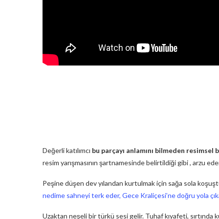
Değerli katılımcı
bu parçayı anlamını bilmeden resimsel bi
resim yarışmasının şartnamesinde belirtildiği gibi , arzu e
Peşine düşen dev yılandan kurtulmak için sağa sola koşuşt
nedime sahneyi terk eder, Gece Kraliçesi’ne doğru yola çıka
Uzaktan neşeli bir türkü sesi gelir. Tuhaf kıyafeti, sırtında 