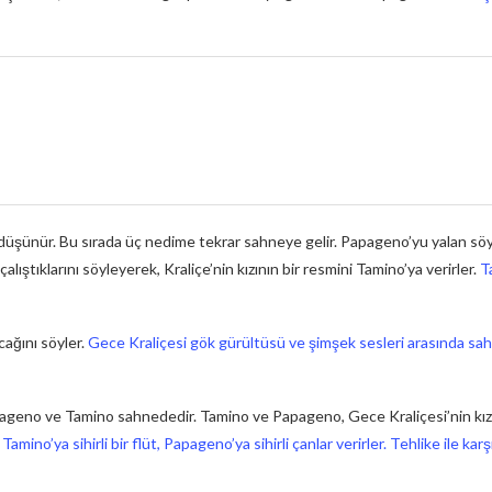
şünür. Bu sırada üç nedime tekrar sahneye gelir. Papageno’yu yalan söyle
alıştıklarını söyleyerek, Kraliçe’nin kızının bir resmini Tamino’ya verirler.
T
cağını söyler.
Gece Kraliçesi gök gürültüsü ve şimşek sesleri arasında sahn
pageno ve Tamino sahnededir. Tamino ve Papageno, Gece Kraliçesi’nin kızın
ino’ya sihirli bir flüt, Papageno’ya sihirli çanlar verirler. Tehlike ile karş