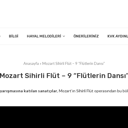
G
BILGI
HAYAL MELODILERI
ÖNERILERINIZ
KVK AYDIN
Anasayfa
»
Mozart Sihirli Flüt – 9 “Flütlerin Dansı”
Mozart Sihirli Flüt – 9 “Flütlerin Dansı
 yarışmasına katılan sanatçılar
, Mozart’ın Sihirli Flüt operasından bu bö