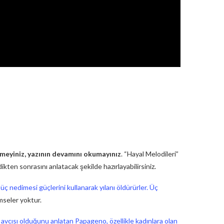
lemeyiniz, yazının devamını okumayınız
. “Hayal Melodileri”
ten sonrasını anlatacak şekilde hazırlayabilirsiniz.
ç nedimesi güçlerini kullanarak yılanı öldürürler. Üç
mseler yoktur.
avcısı olduğunu anlatan Papageno, özellikle kadınlara olan