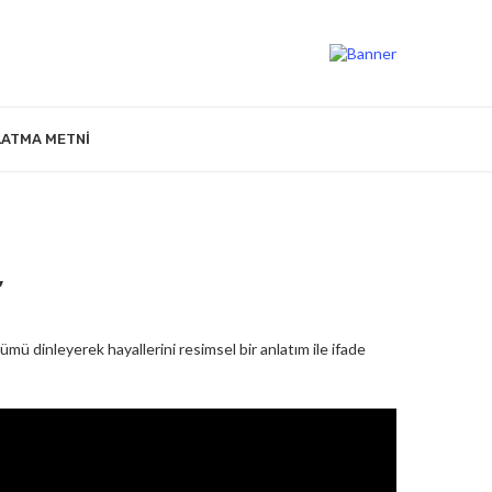
LATMA METNI
”
lümü dinleyerek hayallerini resimsel bir anlatım ile ifade