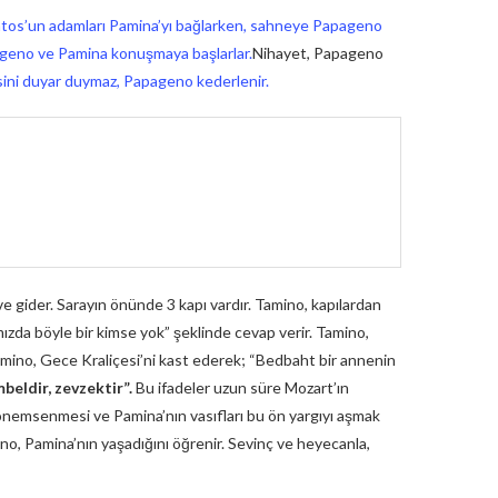
os’un adamları Pamina’yı bağlarken, sahneye Papageno
apageno ve Pamina konuşmaya başlarlar.
Nihayet, Papageno
ini duyar duymaz, Papageno kederlenir.
ve gider. Sarayın önünde 3 kapı vardır. Tamino, kapılardan
mızda böyle bir kimse yok” şeklinde cevap verir. Tamino,
amino, Gece Kraliçesi’ni kast ederek; “Bedbaht bir annenin
beldir, zevzektir”.
Bu ifadeler uzun süre Mozart’ın
n önemsenmesi ve Pamina’nın vasıfları bu ön yargıyı aşmak
ino, Pamina’nın yaşadığını öğrenir. Sevinç ve heyecanla,