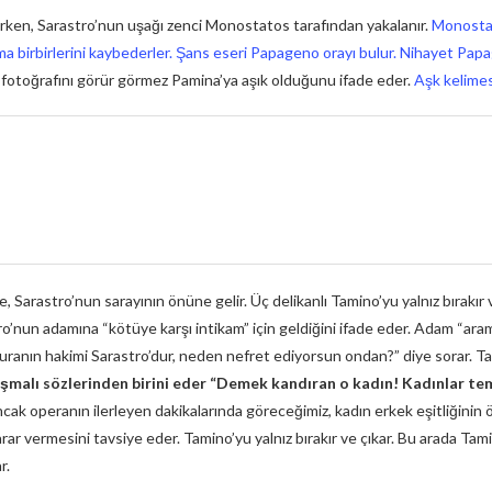
rken, Sarastro’nun uşağı zenci Monostatos tarafından yakalanır.
Monostat
ar ama birbirlerini kaybederler. Şans eseri Papageno orayı bulur. Nihayet P
un fotoğrafını görür görmez Pamina’ya aşık olduğunu ifade eder.
Aşk kelimes
, Sarastro’nun sarayının önüne gelir. Üç delikanlı Tamino’yu yalnız bırakır 
ro’nun adamına “kötüye karşı intikam” için geldiğini ifade eder. Adam “ara
Buranın hakimi Sarastro’dur, neden nefret ediyorsun ondan?” diye sorar. T
şmalı sözlerinden birini eder “Demek kandıran o kadın! Kadınlar tem
 Ancak operanın ilerleyen dakikalarında göreceğimiz, kadın erkek eşitliğini
arar vermesini tavsiye eder. Tamino’yu yalnız bırakır ve çıkar. Bu arada Tam
r.