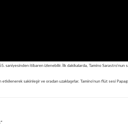
 55. saniyesinden itibaren izlenebilir. İlk dakikalarda, Tamino Sarastro’nu
en etkilenerek sakinleşir ve oradan uzaklaşırlar. Tamino’nun flüt sesi Papa
s”