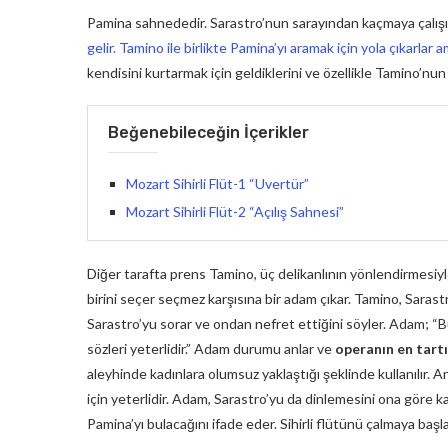
Pamina sahnededir. Sarastro’nun sarayından kaçmaya çalışı
gelir. Tamino ile birlikte Pamina’yı aramak için yola çıkarl
kendisini kurtarmak için geldiklerini ve özellikle Tamino’n
Beğenebileceğin İçerikler
Mozart Sihirli Flüt-1 “Uvertür”
Mozart Sihirli Flüt-2 “Açılış Sahnesi”
Diğer tarafta prens Tamino, üç delikanlının yönlendirmesiyle
birini seçer seçmez karşısına bir adam çıkar. Tamino, Sarast
Sarastro’yu sorar ve ondan nefret ettiğini söyler. Adam; “
sözleri yeterlidir.” Adam durumu anlar ve
operanın en tartı
aleyhinde kadınlara olumsuz yaklaştığı şeklinde kullanılır.
için yeterlidir. Adam, Sarastro’yu da dinlemesini ona göre k
Pamina’yı bulacağını ifade eder. Sihirli flütünü çalmaya başla