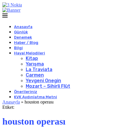
Anasayfa
Günlük
Denemek
Haber / Blog
Bilgi
Hayal Melodileri
Kitap
Yarışma
La Traviata
Carmen
Yevgeni Onegin
Mozart – Sihirli Flüt
Önerileriniz
KVK Aydınlatma Metni
Anasayfa
»
houston operası
Etiket:
houston operası