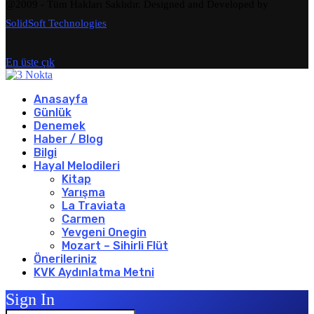
@2009 - Tüm Hakları Saklıdır. Designed and Developed by
SolidSoft Technologies
En üste çık
Anasayfa
Günlük
Denemek
Haber / Blog
Bilgi
Hayal Melodileri
Kitap
Yarışma
La Traviata
Carmen
Yevgeni Onegin
Mozart – Sihirli Flüt
Önerileriniz
KVK Aydınlatma Metni
Sign In