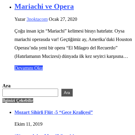
Mariachi ve Opera
Yazar
3noktacom
Ocak 27, 2020
Çoğu insan için “Mariachi” kelimesi birayı hatırlatır. Oysa
mariachi operasıda var! Geçtiğimiz ay, Amerika’daki Houston
Operası’nda yeni bir opera “El Milagro del Recuerdo”
(Hatırlamanın Mucizesi) dünyada ilk kez seyirci karşısına…
Devamını Oku
Ara
Ara
İlginizi Çekebilir
Mozart Sihirli Flüt -5 “Gece Kraliçesi”
Ekim 11, 2019