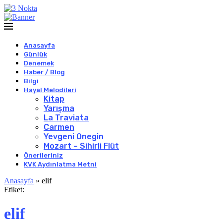
Anasayfa
Günlük
Denemek
Haber / Blog
Bilgi
Hayal Melodileri
Kitap
Yarışma
La Traviata
Carmen
Yevgeni Onegin
Mozart – Sihirli Flüt
Önerileriniz
KVK Aydınlatma Metni
Anasayfa
»
elif
Etiket:
elif