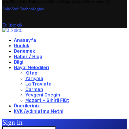
@2009 - Tüm Hakları Saklıdır. Designed and Developed by
SolidSoft Technologies
En üste çık
Anasayfa
Günlük
Denemek
Haber / Blog
Bilgi
Hayal Melodileri
Kitap
Yarışma
La Traviata
Carmen
Yevgeni Onegin
Mozart – Sihirli Flüt
Önerileriniz
KVK Aydınlatma Metni
Sign In