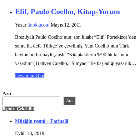
Elif, Paulo Coelho, Kitap-Yorum
Yazar
3noktacom
Mayıs 12, 2011
Brezilyalı Paulo Coelho’nun son kitabı “Elif” Portekizce’den
sonra ilk defa Türkçe’ye çevrilmiş. Yani Coelho’nun Türk
hayranları bir hayli şanslı. “Kitaptakilerin %90 lık kısmını
yaşadım”(1) diyen Coelho, “Simyacı” ile başladığı yazarlık…
Devamını Oku
Ara
Ara
İlginizi Çekebilir
Müziğin resmi – Farinelli
Eylül 13, 2019