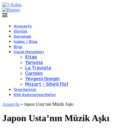
Anasayfa
Günlük
Denemek
Haber / Blog
Bilgi
Hayal Melodileri
Kitap
Yarışma
La Traviata
Carmen
Yevgeni Onegin
Mozart – Sihirli Flüt
Önerileriniz
KVK Aydınlatma Metni
Anasayfa
»
Japon Usta’nın Müzik Aşkı
Japon Usta’nın Müzik Aşkı