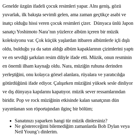
Genelde üzgün ifadeli çocuk resimleri yapar. Alnı geniş, gözü
yuvarlak, ilk bakışta sevimli gelen, ama zaman geçtikçe asabi ve
inatçı olduğu hissi veren çocuk resimleri çizer. Dünyaca ünlü Japon
sanatçı Yoshimoto Nara’nın yüzlerce albüm içeren bir müzik
koleksiyonu var. Çok küçük yaşlardan itibaren albümlerle içli dışlı
oldu, bulduğu ya da satın aldığı albüm kapaklarının çizimlerini yaptı
ve en sevdiği şarkıları resim diliyle ifade etti. Müzik, onun resminin
en önemli ilham kaynağı oldu. Nara, müziğin ruhuna derinden
yerleştiğini, onu kolayca görsel alanlara, rüyalara ve yaratıcılığa
götürdüğünü ifade ediyor. Çalışırken müziğini yüksek sesle dinliyor
ve dış dünyaya kapılarını kapatıyor. müzik sever ressamlarından
biridir. Pop ve rock müziğinin etkisinde kalan sanatçının dün
yayımlanan son röportajından ilginç bir bölüm;
Sanatınızı yaparken hangi tür müzik dinlersiniz?
Ne göstereceğimi bilemediğim zamanlarda Bob Dylan veya
Neil Young’ı dinlerim.