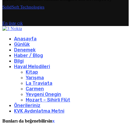
SolidSoft Technologies
En üste çık
Anasayfa
Günlük
Denemek
Haber / Blog
Bilgi
Hayal Melodileri
Kitap
Yarışma
La Traviata
Carmen
Yevgeni Onegin
Mozart – Sihirli Flüt
Önerileriniz
KVK Aydınlatma Metni
Bunları da beğenebilirsin
x