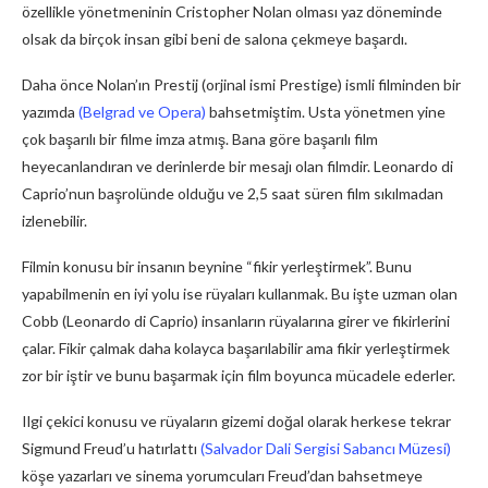
özellikle yönetmeninin Cristopher Nolan olması yaz döneminde
olsak da birçok insan gibi beni de salona çekmeye başardı.
Daha önce Nolan’ın Prestij (orjinal ismi Prestige) ismli filminden bir
yazımda
(Belgrad ve Opera)
bahsetmiştim. Usta yönetmen yine
çok başarılı bir filme imza atmış. Bana göre başarılı film
heyecanlandıran ve derinlerde bir mesajı olan filmdir. Leonardo di
Caprio’nun başrolünde olduğu ve 2,5 saat süren film sıkılmadan
izlenebilir.
Filmin konusu bir insanın beynine “fikir yerleştirmek”. Bunu
yapabilmenin en iyi yolu ise rüyaları kullanmak. Bu işte uzman olan
Cobb (Leonardo di Caprio) insanların rüyalarına girer ve fikirlerini
çalar. Fikir çalmak daha kolayca başarılabilir ama fikir yerleştirmek
zor bir iştir ve bunu başarmak için film boyunca mücadele ederler.
Ilgi çekici konusu ve rüyaların gizemi doğal olarak herkese tekrar
Sigmund Freud’u hatırlattı
(Salvador Dali Sergisi Sabancı Müzesi)
köşe yazarları ve sinema yorumcuları Freud’dan bahsetmeye