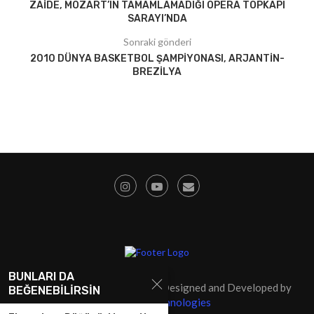
ZAIDE, MOZART’IN TAMAMLAMADIĞI OPERA TOPKAPI
SARAYI’NDA
Sonraki gönderi
2010 DÜNYA BASKETBOL ŞAMPIYONASI, ARJANTIN-
BREZILYA
BUNLARI DA
@2009 - Tüm Hakları Saklıdır. Designed and Developed by
BEĞENEBILIRSIN
SolidSoft Technologies