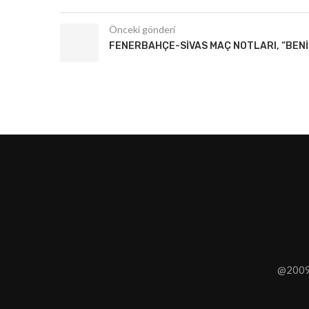
Önceki gönderi
FENERBAHÇE-SIVAS MAÇ NOTLARI, “BENIM
@2009 