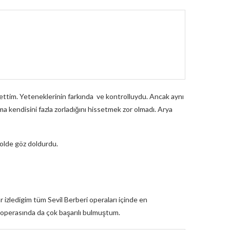
settim. Yeteneklerinin farkında ve kontrolluydu. Ancak aynı
a kendisini fazla zorladığını hissetmek zor olmadı. Arya
olde göz doldurdu.
r izledigim tüm Sevil Berberi operaları içinde en
e operasında da çok başarılı bulmuştum.