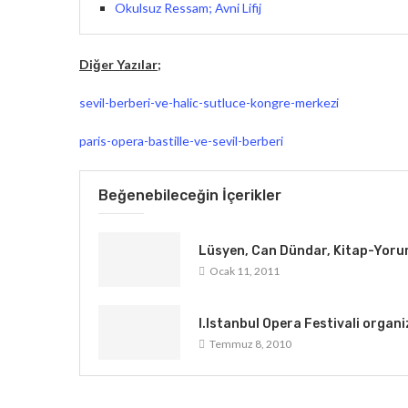
Okulsuz Ressam; Avni Lifij
Diğer Yazılar;
sevil-berberi-ve-halic-sutluce-kongre-merkezi
paris-opera-bastille-ve-sevil-berberi
Beğenebileceğin İçerikler
Lüsyen, Can Dündar, Kitap-Yor
Ocak 11, 2011
I.Istanbul Opera Festivali organi
Temmuz 8, 2010