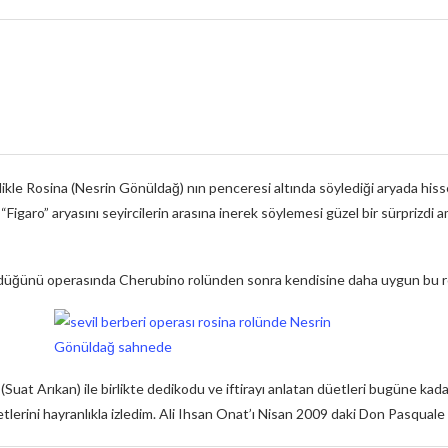
likle Rosina (Nesrin Gönüldağ) nın penceresi altında söylediği aryada his
garo” aryasını seyircilerin arasına inerek söylemesi güzel bir sürprizdi am
n düğünü operasında Cherubino rolünden sonra kendisine daha uygun bu r
Suat Arıkan) ile birlikte dedikodu ve iftirayı anlatan düetleri bugüne kada
tlerini hayranlıkla izledim. Ali Ihsan Onat’ı Nisan 2009 daki Don Pasqual