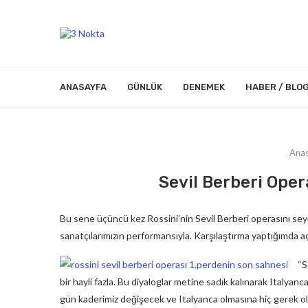
ANASAYFA
GÜNLÜK
DENEMEK
HABER / BLO
Anas
Sevil Berberi Ope
Bu sene üçüncü kez Rossini’nin Sevil Berberi operasını sey
sanatçılarımızın performansıyla. Karşılaştırma yaptığımda aç
“S
bir hayli fazla. Bu diyaloglar metine sadık kalınarak Italy
gün kaderimiz değişecek ve Italyanca olmasına hiç gerek ol