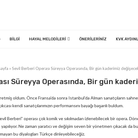
G
BILGI
HAYAL MELODILERI
ÖNERILERINIZ
KVK AYDIN
ayfa
»
Sevil Berberi Operası Süreyya Operasında, Bir gün kaderimiz değişece
rası Süreyya Operasında, Bir gün kader
retmiş oldum. Önce Fransa’da sonra Istanbul’da Alman sanatçıların sahnel
ıkcası kendi sanatçılarımızın performansını bayağı başarılı buldum.
evil Berberi” operası çok komik ve sıkılmadan izlenebilecek bir opera. Dön
anca yapılıyor. Ne zaman yaratıcı ve değişim seven bir yönetmen çıkacak da 
mayan bu diyalogları Türkçe dinleyebileceğiz.