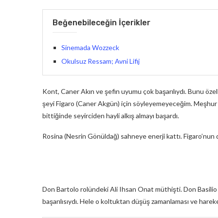
Beğenebileceğin İçerikler
Sinemada Wozzeck
Okulsuz Ressam; Avni Lifij
Kont, Caner Akın ve şefin uyumu çok başarılıydı. Bunu özel
şeyi Figaro (Caner Akgün) için söyleyemeyeceğim. Meşhur “Fi
bittiğinde seyirciden hayli alkış almayı başardı.
Rosina (Nesrin Gönüldağ) sahneye enerji kattı. Figaro’nu
Don Bartolo rolündeki Ali Ihsan Onat müthişti. Don Basilio (
başarılısıydı. Hele o koltuktan düşüş zamanlaması ve hareke