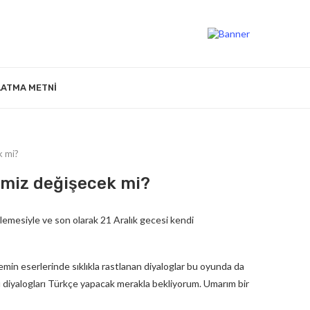
LATMA METNI
k mi?
imiz değişecek mi?
emesiyle ve son olarak 21 Aralık gecesi kendi
emin eserlerinde sıklıkla rastlanan diyaloglar bu oyunda da
bu diyalogları Türkçe yapacak merakla bekliyorum. Umarım bir