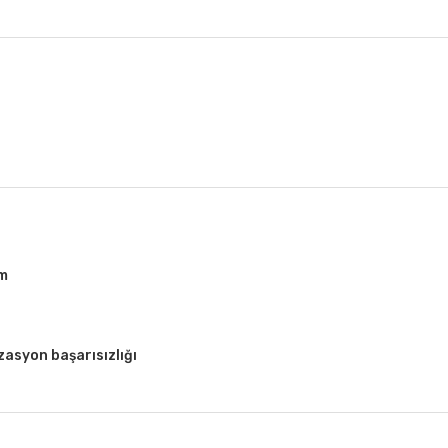
um
zasyon başarısızlığı