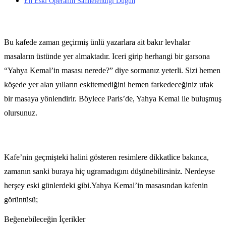
En Eski Operanın Sahnelendiği Düğün
Bu kafede zaman geçirmiş ünlü yazarlara ait bakır levhalar
masaların üstünde yer almaktadır. Iceri girip herhangi bir garsona
“Yahya Kemal’in masası nerede?” diye sormanız yeterli. Sizi hemen
köşede yer alan yılların eskitemediğini hemen farkedeceğiniz ufak
bir masaya yönlendirir. Böylece Paris’de, Yahya Kemal ile buluşmuş
olursunuz.
Kafe’nin geçmişteki halini gösteren resimlere dikkatlice bakınca,
zamanın sanki buraya hiç ugramadıgını düşünebilirsiniz. Nerdeyse
herşey eski günlerdeki gibi.Yahya Kemal’in masasından kafenin
görüntüsü;
Beğenebileceğin İçerikler