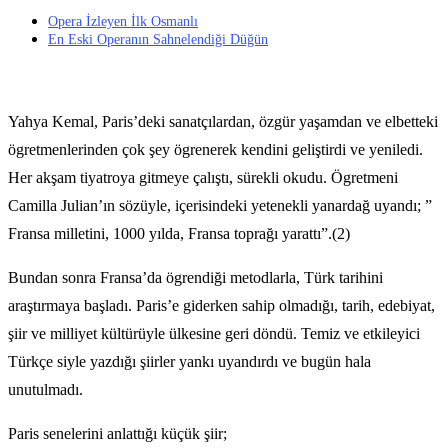
Opera İzleyen İlk Osmanlı
En Eski Operanın Sahnelendiği Düğün
Yahya Kemal, Paris’deki sanatçılardan, özgür yaşamdan ve elbetteki
ögretmenlerinden çok şey ögrenerek kendini geliştirdi ve yeniledi.
Her akşam tiyatroya gitmeye çalıştı, sürekli okudu. Ögretmeni
Camilla Julian’ın sözüyle, içerisindeki yetenekli yanardağ uyandı; ”
Fransa milletini, 1000 yılda, Fransa toprağı yarattı”.(2)
Bundan sonra Fransa’da ögrendiği metodlarla, Türk tarihini
araştırmaya başladı. Paris’e giderken sahip olmadığı, tarih, edebiyat,
şiir ve milliyet kültürüyle ülkesine geri döndü. Temiz ve etkileyici
Türkçe siyle yazdığı şiirler yankı uyandırdı ve bugün hala
unutulmadı.
Paris senelerini anlattığı küçük şiir;