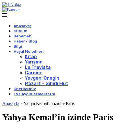
Anasayfa
Günlük
Denemek
Haber / Blog
Bilgi
Hayal Melodileri
Kitap
Yarışma
La Traviata
Carmen
Yevgeni Onegin
Mozart – Sihirli Flüt
Önerileriniz
KVK Aydınlatma Metni
Anasayfa
»
Yahya Kemal’in izinde Paris
Yahya Kemal’in izinde Paris