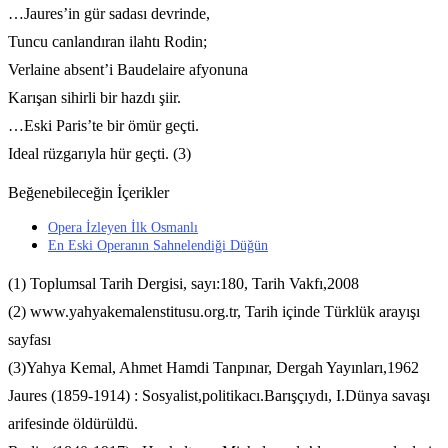
…Jaures’in gür sadası devrinde,
Tuncu canlandıran ilahtı Rodin;
Verlaine absent’i Baudelaire afyonuna
Karışan sihirli bir hazdı şiir.
…Eski Paris’te bir ömür geçti.
Ideal rüzgarıyla hür geçti. (3)
Beğenebileceğin İçerikler
Opera İzleyen İlk Osmanlı
En Eski Operanın Sahnelendiği Düğün
(1) Toplumsal Tarih Dergisi, sayı:180, Tarih Vakfı,2008
(2) www.yahyakemalenstitusu.org.tr, Tarih içinde Türklük arayışı
sayfası
(3)Yahya Kemal, Ahmet Hamdi Tanpınar, Dergah Yayınları,1962
Jaures (1859-1914) : Sosyalist,politikacı.Barışçıydı, I.Dünya savaşı
arifesinde öldürüldü.