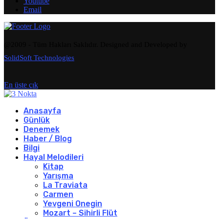
Youtube
Email
@2009 - Tüm Hakları Saklıdır. Designed and Developed by
SolidSoft Technologies
En üste çık
Anasayfa
Günlük
Denemek
Haber / Blog
Bilgi
Hayal Melodileri
Kitap
Yarışma
La Traviata
Carmen
Yevgeni Onegin
Mozart – Sihirli Flüt