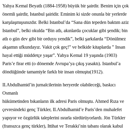
Yahya Kemal Beyatlı (1884-1958) büyük bir şairdir. Benim için çok
önemli şairdir, Istanbul şairidir. Eminim ki sizde onunla bir yerlerde
karşılaşmışsınızdır. Belki Istanbul’da “Sana dün tepeden baktım aziz
Istanbul”, belki okulda “Bin atlı, akınlarda çocuklar gibi şendik; bin
atlı o gün dev gibi bir orduyu yendik”, belki şarkılarda “Dönülmez
akşamın ufkundayız. Vakit çok geç!” ve belkide kitaplarda ” Insan
hayal ettiği müddetçe yaşar”. Yahya Kemal 19 yaşında (1903)
Paris’e firar etti (o dönemde Avrupa’ya çıkış yasaktı). Istanbul’a
döndüğünde tamamiyle farklı bir insan olmuştu(1912).
II.Abdulhamid’in jurnalcilerinin heryerde olabileceği, baskıcı
Osmanlı
hükümetinden bıkanların ilk adresi Paris olmuştu. Ahmed Rıza ve
çevresindeki genç Türkler, II.Abdulhamid’e Paris’den muhalefet
yapıyor ve özgürlük taleplerini ısrarla sürdürüyorlardı. Jön Türkler
(fransızca genç türkler), Ittihat ve Terakki’nin tabanı olarak kabul