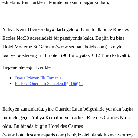
edilebilir. Jön Türklerin komite binasının bugünkü hali;
Yahya Kemal benzer duygularla geldiği Paris’te ilk önce Rue des
Ecoles No:33 adresindeki bir pansiyonda kaldı. Bugün bu bina,
Hotel Moderne St.German (www.sequanahotels.com) ismiyle
faaliyet gösteren şirin bir otel. (90 Euro yatak + 12 Euro kahvaltı).
Beğenebileceğin İçerikler
Opera İzleyen İlk Osmanlı
En Eski Operanın Sahnelendiği Düğün
Ilerleyen zamanlarda, yine Quartier Latin bölgesinde yer alan başka
bir otele geçen Yahya Kemal’in yeni adresi Rue des Carmes No:5
oldu. Bu binada bugün Hotel des Carmes
(www.hoteldescarmesparis.com) ismiyle otel olarak hizmet vermeye