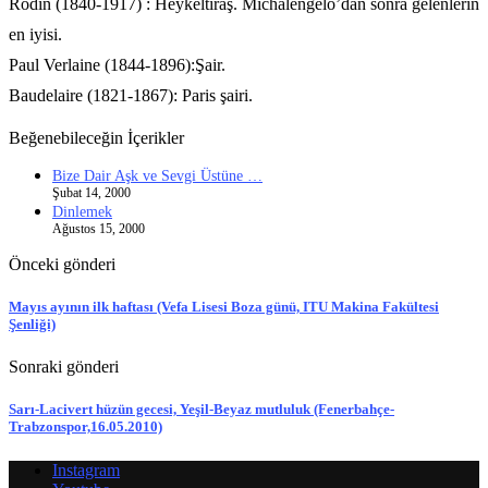
Rodin (1840-1917) : Heykeltıraş. Michalengelo’dan sonra gelenlerin
en iyisi.
Paul Verlaine (1844-1896):Şair.
Baudelaire (1821-1867): Paris şairi.
Beğenebileceğin İçerikler
Bize Dair Aşk ve Sevgi Üstüne …
Şubat 14, 2000
Dinlemek
Ağustos 15, 2000
Önceki gönderi
Mayıs ayının ilk haftası (Vefa Lisesi Boza günü, ITU Makina Fakültesi
Şenliği)
Sonraki gönderi
Sarı-Lacivert hüzün gecesi, Yeşil-Beyaz mutluluk (Fenerbahçe-
Trabzonspor,16.05.2010)
Instagram