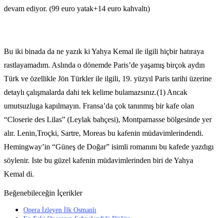
devam ediyor. (99 euro yatak+14 euro kahvaltı)
Bu iki binada da ne yazık ki Yahya Kemal ile ilgili hiçbir hatıraya
rastlayamadım. Aslında o dönemde Paris’de yaşamış birçok aydın
Türk ve özellikle Jön Türkler ile ilgili, 19. yüzyıl Paris tarihi üzerine
detaylı çalışmalarda dahi tek kelime bulamazsınız.(1) Ancak
umutsuzluga kapılmayın. Fransa’da çok tanınmış bir kafe olan
“Closerie des Lilas” (Leylak bahçesi), Montparnasse bölgesinde yer
alır. Lenin,Troçki, Sartre, Moreas bu kafenin müdavimlerindendi.
Hemingway’in “Güneş de Doğar” isimli romanını bu kafede yazdıgı
söylenir. Iste bu güzel kafenin müdavimlerinden biri de Yahya
Kemal di.
Beğenebileceğin İçerikler
Opera İzleyen İlk Osmanlı