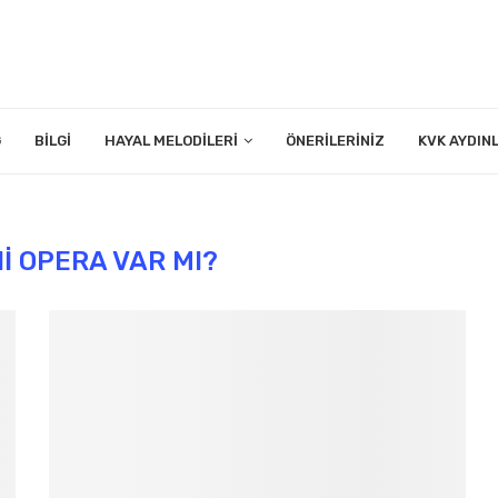
G
BILGI
HAYAL MELODILERI
ÖNERILERINIZ
KVK AYDIN
I OPERA VAR MI?