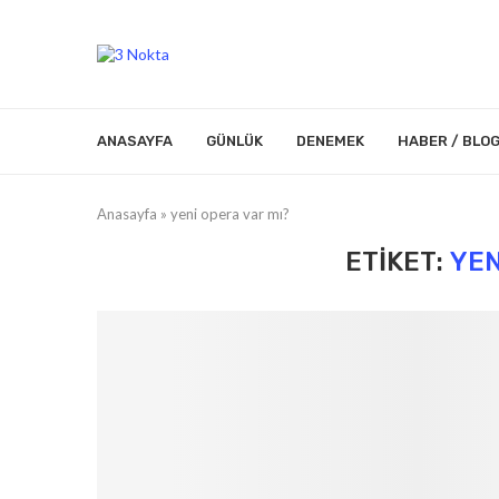
ANASAYFA
GÜNLÜK
DENEMEK
HABER / BLO
Anasayfa
»
yeni opera var mı?
ETIKET:
YEN