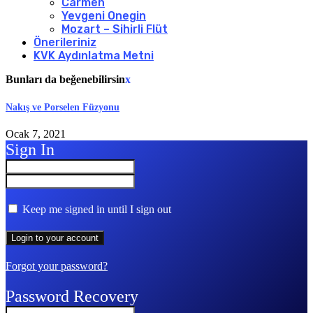
Carmen
Yevgeni Onegin
Mozart – Sihirli Flüt
Önerileriniz
KVK Aydınlatma Metni
Bunları da beğenebilirsin
x
Nakış ve Porselen Füzyonu
Ocak 7, 2021
Sign In
Keep me signed in until I sign out
Forgot your password?
Password Recovery