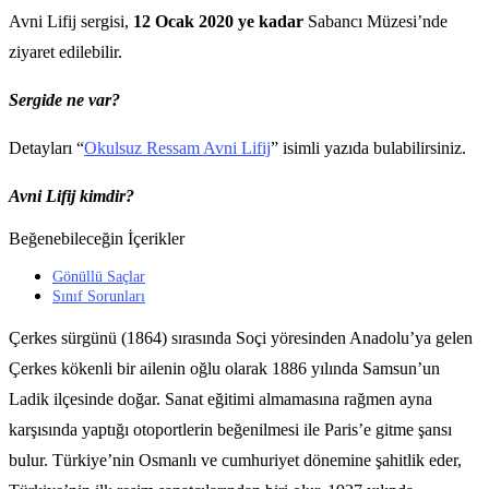
Avni Lifij sergisi,
12 Ocak 2020 ye kadar
Sabancı Müzesi’nde
ziyaret edilebilir.
Sergide ne var?
Detayları “
Okulsuz Ressam Avni Lifij
” isimli yazıda bulabilirsiniz.
Avni Lifij kimdir?
Beğenebileceğin İçerikler
Gönüllü Saçlar
Sınıf Sorunları
Çerkes sürgünü (1864) sırasında Soçi yöresinden Anadolu’ya gelen
Çerkes kökenli bir ailenin oğlu olarak 1886 yılında Samsun’un
Ladik ilçesinde doğar. Sanat eğitimi almamasına rağmen ayna
karşısında yaptığı otoportlerin beğenilmesi ile Paris’e gitme şansı
bulur. Türkiye’nin Osmanlı ve cumhuriyet dönemine şahitlik eder,