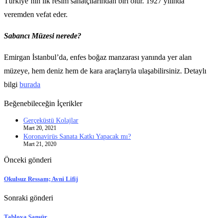
Türkiye’nin ilk resim sanatçılarından biri olur. 1927 yılında
veremden vefat eder.
Sabancı Müzesi nerede?
Emirgan İstanbul’da, enfes boğaz manzarası yanında yer alan
müzeye, hem deniz hem de kara araçlarıyla ulaşabilirsiniz. Detaylı
bilgi
burada
Beğenebileceğin İçerikler
Gerçeküstü Kolajlar
Mart 20, 2021
Koronavirüs Sanata Katkı Yapacak mı?
Mart 21, 2020
Önceki gönderi
Okulsuz Ressam; Avni Lifij
Sonraki gönderi
Tabloya Sansür