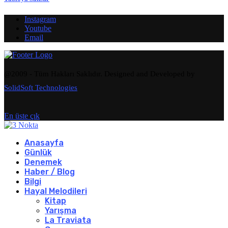
Instagram
Youtube
Email
@2009 - Tüm Hakları Saklıdır. Designed and Developed by
SolidSoft Technologies
En üste çık
Anasayfa
Günlük
Denemek
Haber / Blog
Bilgi
Hayal Melodileri
Kitap
Yarışma
La Traviata