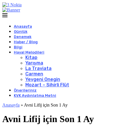
Anasayfa
Günlük
Denemek
Haber / Blog
Bilgi
Hayal Melodileri
Kitap
Yarışma
La Traviata
Carmen
Yevgeni Onegin
Mozart – Sihirli Flüt
Önerileriniz
KVK Aydınlatma Metni
Anasayfa
»
Avni Lifij için Son 1 Ay
Avni Lifij için Son 1 Ay