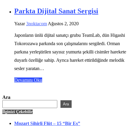
Parkta Dijital Sanat Sergisi
Yazar
3noktacom
Ağustos 2, 2020
Japonların ünlü dijital sanatçı grubu TeamLab, dün Higashi
Tokorozawa parkında son çalışmalarını sergiledi. Orman
parkına yerleştirilen sayısız yumurta şekilli cisimler harekete
duyarlı özelliğe sahip. Ayrıca hareket ettirildiğinde melodik
sesler yaratan…
Devamını Oku
Ara
Ara
İlginizi Çekebilir
Mozart Sihirli Flüt – 15 “Bir Eş”