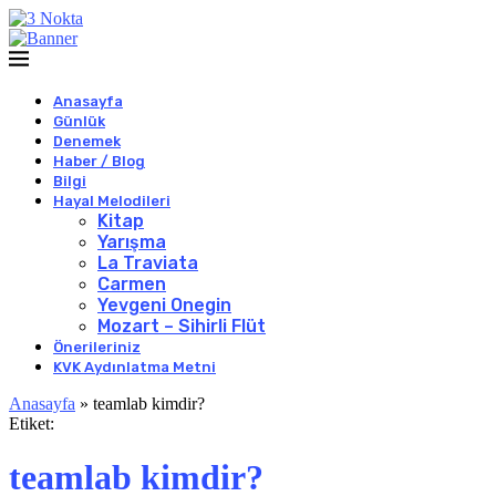
Anasayfa
Günlük
Denemek
Haber / Blog
Bilgi
Hayal Melodileri
Kitap
Yarışma
La Traviata
Carmen
Yevgeni Onegin
Mozart – Sihirli Flüt
Önerileriniz
KVK Aydınlatma Metni
Anasayfa
»
teamlab kimdir?
Etiket:
teamlab kimdir?