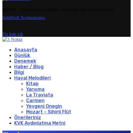
@2009 - Tüm Hakları Saklıdır. Designed and Developed by
SolidSoft Technologies
En üste çık
Anasayfa
Günlük
Denemek
Haber / Blog
Bilgi
Hayal Melodileri
Kitap
Yarışma
La Traviata
Carmen
Yevgeni Onegin
Mozart – Sihirli Flüt
Önerileriniz
KVK Aydınlatma Metni