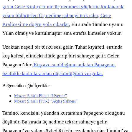
giren Gece Kraliçesi’nin üç nedimesi güçlerini kullanarak
yılanı öldürürler. Üç nedime sahneyi terk eder, Gece
Kraliçesi’ne doğru yola çıkarlar.
Bu sırada Tamino uyanır.
Yılan ölmüş ve kurtulmuştur ama etrafta kimseler yoktur.
Uzaktan neşeli bir türkü sesi gelir. Tuhaf kıyafeti, sırtında
kuş kafesi, elindeki flütle garip biri sahneye gelir. Gelen
Papageno’dur.
Kuş avcısı olduğunu anlatan Papageno,
özellikle kadınlara olan düşkünlüğünü vurgular.
Beğenebileceğin İçerikler
Mozart Sihirli Flüt-1 “Uvertür”
Mozart Sihirli Flüt-2 “Açılış Sahnesi”
Tamino, kendisini yılandan kurtaranın Papageno olduğunu
düşünür. Bu sırada üç nedime tekrar sahneye gelir.
Papageno’yu yalan söylediği için cezalandırırlar. Tamino’ya