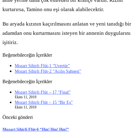
anne yerine daha çok emreden bir kraliçe vardır. Kızını
kurtarırsa, Tamino onu eşi olarak alabilecektir.
Bu aryada kızının kaçırılmasını anlatan ve yeni tanıdığı bir
adamdan onu kurtarmasını isteyen bir annenin duygularını
işitiriz.
Beğenebileceğin İçerikler
Mozart Sihirli Flüt-1 “Uvertür”
Mozart Sihirli Flüt-2 “Açılış Sahnesi”
Beğenebileceğin İçerikler
Mozart Sihirli Flüt – 17 “Final”
Ekim 11, 2019
Mozart Sihirli Flüt – 15 “Bir Eş”
Ekim 11, 2019
Önceki gönderi
Mozart Sihirli Flüt-6 “Hm! Hm! Hm!”