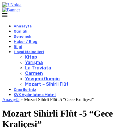
Anasayfa
Günlük
Denemek
Haber / Blog
Bilgi
Hayal Melodileri
Kitap
Yarışma
La Traviata
Carmen
Yevgeni Onegin
Mozart – Sihirli Flüt
Önerileriniz
KVK Aydınlatma Metni
Anasayfa
»
Mozart Sihirli Flüt -5 “Gece Kraliçesi”
Mozart Sihirli Flüt -5 “Gece
Kraliçesi”