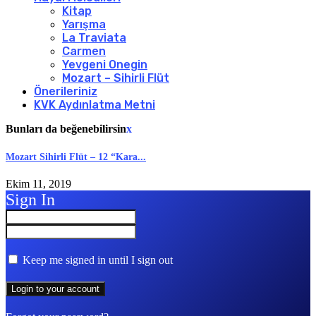
Kitap
Yarışma
La Traviata
Carmen
Yevgeni Onegin
Mozart – Sihirli Flüt
Önerileriniz
KVK Aydınlatma Metni
Bunları da beğenebilirsin
x
Mozart Sihirli Flüt – 12 “Kara...
Ekim 11, 2019
Sign In
Keep me signed in until I sign out