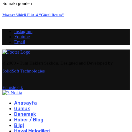
Sonraki gönderi
Mozart Sihirli Flüt -4 “Güzel Resim”
Instagram
Youtube
Email
@2009 - Tüm Hakları Saklıdır. Designed and Developed by
SolidSoft Technologies
En üste çık
Anasayfa
Günlük
Denemek
Haber / Blog
Bilgi
Hayal Melodileri