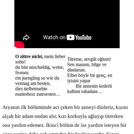
O zittre nicht,
mein lieber
Titreme, sevgili oğlum!
sohn!
Sen masum, bilge ve
du bist unschuldig, weise,
dindarsın.
fromm;
Elbet böyle bir genç, en
ein juengling so wie du
iyisini yapar
vermag am besten,
Bir annenin kederli
dies tiefbetruebte
kalbini rahatlatır…
mutterherz zutroesten…
Aryanın ilk bölümünde acı çeken bir anneyi dinleriz, kızını
alçak bir adam ondan alır, kızı korkuyla ağlayıp titrerken
ona yardım edemez. İkinci bölüm de ise yardım isteyen bir