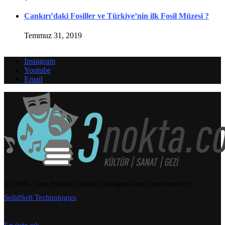
Çankırı’daki Fosiller ve Türkiye’nin ilk Fosil Müzesi ?
Temmuz 31, 2019
Instagram
Youtube
Email
@2009 - Tüm Hakları Saklıdır. Designed and Developed by
SolidSoft Technologies