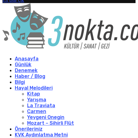
En üste çık
Anasayfa
Günlük
Denemek
Haber / Blog
Bilgi
Hayal Melodileri
Kitap
Yarışma
La Traviata
Carmen
Yevgeni Onegin
Mozart – Sihirli Flüt
Önerileriniz
KVK Aydınlatma Metni