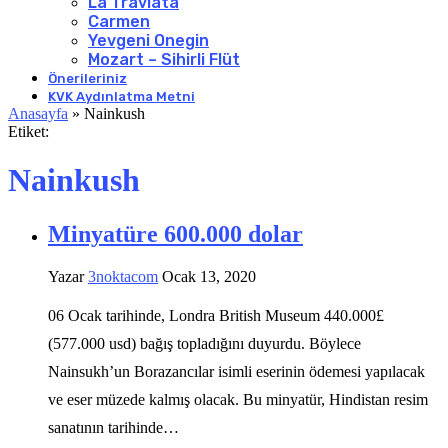
La Traviata
Carmen
Yevgeni Onegin
Mozart – Sihirli Flüt
Önerileriniz
KVK Aydınlatma Metni
Anasayfa
»
Nainkush
Etiket:
Nainkush
Minyatüre 600.000 dolar
Yazar
3noktacom
Ocak 13, 2020
06 Ocak tarihinde, Londra British Museum 440.000£
(577.000 usd) bağış topladığını duyurdu. Böylece
Nainsukh’un Borazancılar isimli eserinin ödemesi yapılacak
ve eser müzede kalmış olacak. Bu minyatür, Hindistan resim
sanatının tarihinde…