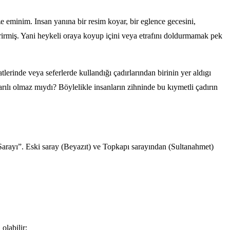
ze eminim. Insan yanına bir resim koyar, bir eglence gecesini,
rirmiş. Yani heykeli oraya koyup içini veya etrafını doldurmamak pek
erinde veya seferlerde kullandığı çadırlarından birinin yer aldıgı
ılı olmaz mıydı? Böylelikle insanların zihninde bu kıymetli çadırın
arayı”. Eski saray (Beyazıt) ve Topkapı sarayından (Sultanahmet)
olabilir;