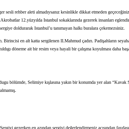
ger sesli rehber aleti almadıysanız kesinlikle dikkat etmeden geçeceğini
 Akrobatlar 12.yüzyılda Istanbul sokaklarında gezerek insanları eglendi
 sergiye doldurarak Istanbul’u tanımayan halkı buralara çekemezsiniz.
rincisi en alt katta sergilenen II.Mahmud çadırı. Padişahların seyahatl
ldıgı döneme ait bir resim veya hayali bir çalışma koyulması daha başar
dugu bölümde, Selimiye kışlasına yakın bir konumda yer alan “Kavak S
kalmamış.
 Sergiyi gezerken en azından sergiyi değerlendirmeniz açısından faydası 