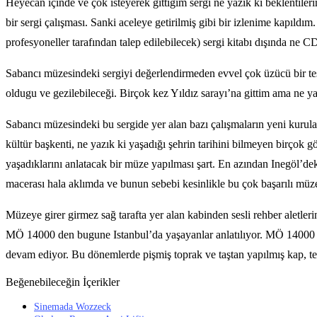
Heyecan içinde ve çok isteyerek gittigim sergi ne yazık ki beklentiler
bir sergi çalışması. Sanki aceleye getirilmiş gibi bir izlenime kapı
profesyoneller tarafından talep edilebilecek) sergi kitabı dışında ne 
Sabancı müzesindeki sergiyi değerlendirmeden evvel çok üzücü bir tesp
oldugu ve gezilebileceği. Birçok kez Yıldız sarayı’na gittim ama ne y
Sabancı müzesindeki bu sergide yer alan bazı çalışmaların yeni kurula
kültür başkenti, ne yazık ki yaşadığı şehrin tarihini bilmeyen birç
yaşadıklarını anlatacak bir müze yapılması şart. En azından Inegöl’de
macerası hala aklımda ve bunun sebebi kesinlikle bu çok başarılı müze
Müzeye girer girmez sağ tarafta yer alan kabinden sesli rehber aletleri
MÖ 14000 den bugune Istanbul’da yaşayanlar anlatılıyor. MÖ 14000 ‘
devam ediyor. Bu dönemlerde pişmiş toprak ve taştan yapılmış kap, tes
Beğenebileceğin İçerikler
Sinemada Wozzeck