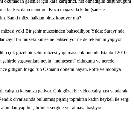
ini okumadan gelenler için kafa karıştırıcı, net olmadığını düşündüğüm
uguna bir kez daha inandım. Koca mağazada kalın (sadece
bildim. Sanki müze halktan biraz kopuyor mu?
r müzesi yok! Bir şehir müzesinden bahsediliyor, Yıldız Sarayı’nda
adar zayıf bir müzeki kimse ne bahsediyor ne de reklamını yapıyor.
ilip çok güzel bir şehir müzesi yapılması çok önemli. Istanbul 2010
şem şehirde yaşayanlara neyin “muhteşem” oldugunu ve nerede
 önce gittigim Inegöl’ün Osmanlı dönemi hayatı, köfte ve mobilya
ılı çalışma karşınıza geliyor. Çok güzel bir video çalışması yapılarak
dik civarlarında bulunmuş pişmiş topraktan kadın heykeli ile sergi
altın dan yapılmış ürünler sergide yer almaya başlıyor.