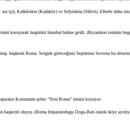
sur içi), Kalkhedon (Kadıköy) ve Selymbria (Silivri). Elbette daha önc
önemini koruyarak bugünkü Istanbul haline geldi. (Byzantion isminin 
. başkenti Roma. Sergide göreceğiniz Septimius Severus bu dönemin im
mparator Konstantin şehre “Yeni Roma” ismini koyuyor.
başkenti oluyor. (Roma Imparatorlugu Dogu-Batı olarak ikiye ayrılıyo