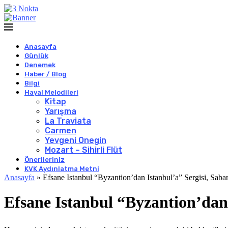
Anasayfa
Günlük
Denemek
Haber / Blog
Bilgi
Hayal Melodileri
Kitap
Yarışma
La Traviata
Carmen
Yevgeni Onegin
Mozart – Sihirli Flüt
Önerileriniz
KVK Aydınlatma Metni
Anasayfa
»
Efsane Istanbul “Byzantion’dan Istanbul’a” Sergisi, Saba
Efsane Istanbul “Byzantion’dan 