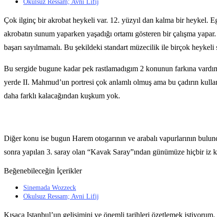
Okulsuz Ressam; Avni Lifij
Çok ilginç bir akrobat heykeli var. 12. yüzyıl dan kalma bir heykel. E
akrobatın sunum yaparken yaşadığı ortamı gösteren bir çalışma yapar.
başarı sayılmamalı. Bu şekildeki standart müzecilik ile birçok heykeli
Bu sergide bugune kadar pek rastlamadıgım 2 konunun farkına vardım. Bi
yerde II. Mahmud’un portresi çok anlamlı olmuş ama bu çadırın kullanı
daha farklı kalacağından kuşkum yok.
Diğer konu ise bugun Harem otogarının ve arabalı vapurlarının bulun
sonra yapılan 3. saray olan “Kavak Saray”ından günümüze hiçbir iz 
Beğenebileceğin İçerikler
Sinemada Wozzeck
Okulsuz Ressam; Avni Lifij
Kısaca Istanbul’un gelişimini ve önemli tarihleri özetlemek istiyorum.