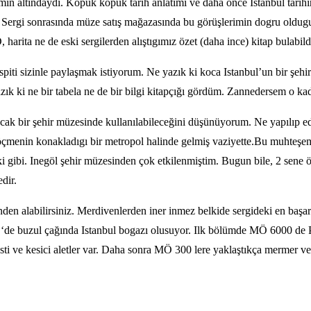
imin altındaydı. Kopuk kopuk tarih anlatımı ve daha önce Istanbul tarih
ldım. Sergi sonrasında müze satış mağazasında bu görüşlerimin dogru old
CD, harita ne de eski sergilerden alıştıgımız özet (daha ince) kitap bula
iti sizinle paylaşmak istiyorum. Ne yazık ki koca Istanbul’un bir şehi
azık ki ne bir tabela ne de bir bilgi kitapçığı gördüm. Zannedersem o k
cak bir şehir müzesinde kullanılabileceğini düşünüyorum. Ne yapılıp ed
ok göçmenin konakladıgı bir metropol halinde gelmiş vaziyette.Bu muhte
ki gibi. Inegöl şehir müzesinden çok etkilenmiştim. Bugun bile, 2 sene
dir.
nden alabilirsiniz. Merdivenlerden iner inmez belkide sergideki en başar
de buzul çağında Istanbul bogazı olusuyor. Ilk bölümde MÖ 6000 de Pen
ti ve kesici aletler var. Daha sonra MÖ 300 lere yaklaştıkça mermer ve 