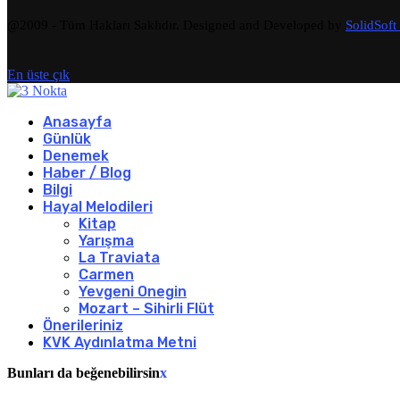
@2009 - Tüm Hakları Saklıdır. Designed and Developed by
SolidSoft
En üste çık
Anasayfa
Günlük
Denemek
Haber / Blog
Bilgi
Hayal Melodileri
Kitap
Yarışma
La Traviata
Carmen
Yevgeni Onegin
Mozart – Sihirli Flüt
Önerileriniz
KVK Aydınlatma Metni
Bunları da beğenebilirsin
x