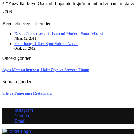
* “Yüzyıllar boyu Osmanlı İmparatorlugu’nun bütün fermanlarında ve 
2006
Beğenebileceğin İçerikler
Kayıp Cennet sergisi, Istanbul Modern Sanat Müzesi
Nisan 12, 2011
Fenerbahçe Ülker Spor Salonu Açıldı
Ocak 26, 2012
Önceki gönderi
Aşk-ı Memnu fırtınası, Halit Ziya ve Servet-i Fünun
Sonraki gönderi
Şile ve Panorama Restaurant
Instagram
Youtube
Email