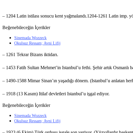
– 1204 Latin istilası sonucu kent yağmalandı.1204-1261 Latin imp. yö
Beğenebileceğin İçerikler
Sinemada Wozzeck
Okulsuz Ressam; Avni Lifij
– 1261 Tekrar Bizans iktidarı.
– 1453 Fatih Sultan Mehmet’in Istanbul’u fethi. Şehir artık Osmanlı ba
– 1490-1588 Mimar Sinan’ın yaşadığı dönem. (Istanbul’u anlatan her
– 1918 (13 Kasım) Itilaf devletleri Istanbul’u işgal ediyor.
Beğenebileceğin İçerikler
Sinemada Wozzeck
Okulsuz Ressam; Avni Lifij
– 1923 (6 Ekim) Türk ordusu işgale son veriyor. (Yüzyıllardır başkent