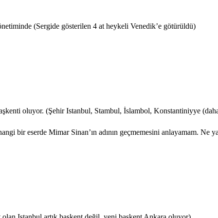
netiminde (Sergide gösterilen 4 at heykeli Venedik’e götürüldü)
şkenti oluyor. (Şehir Istanbul, Stambul, İslambol, Konstantiniyye (daha
hangi bir eserde Mimar Sinan’ın adının geçmemesini anlayamam. Ne yaz
 olan Istanbul artık başkent değil, yeni başkent Ankara oluyor)