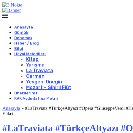
Anasayfa
Günlük
Denemek
Haber / Blog
Bilgi
Hayal Melodileri
Kitap
Yarışma
La Traviata
Carmen
Yevgeni Onegin
Mozart – Sihirli Flüt
Önerileriniz
KVK Aydınlatma Metni
Anasayfa
»
#LaTraviata #TürkçeAltyazı #Opera #GiuseppeVerdi #H
Etiket:
#LaTraviata #TürkçeAltyazı #