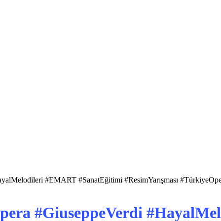
ayalMelodileri #EMART #SanatEğitimi #ResimYarışması #TürkiyeOp
Opera #GiuseppeVerdi #HayalMe