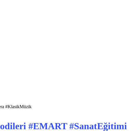
era #KlasikMüzik
lodileri #EMART #SanatEğitimi