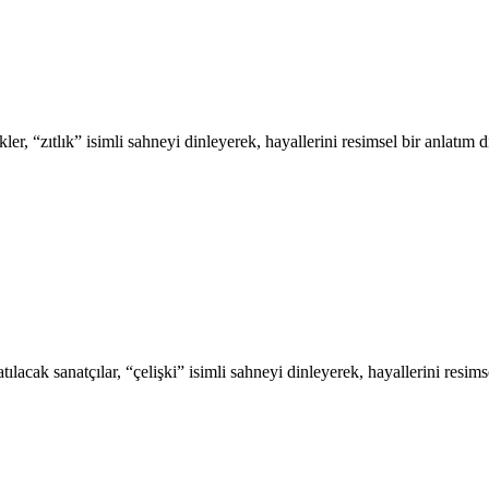
r, “zıtlık” isimli sahneyi dinleyerek, hayallerini resimsel bir anlatım d
acak sanatçılar, “çelişki” isimli sahneyi dinleyerek, hayallerini resimse