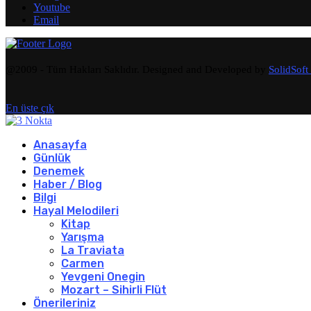
Youtube
Email
@2009 - Tüm Hakları Saklıdır. Designed and Developed by
SolidSoft
En üste çık
Anasayfa
Günlük
Denemek
Haber / Blog
Bilgi
Hayal Melodileri
Kitap
Yarışma
La Traviata
Carmen
Yevgeni Onegin
Mozart – Sihirli Flüt
Önerileriniz