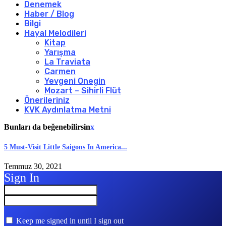
Denemek
Haber / Blog
Bilgi
Hayal Melodileri
Kitap
Yarışma
La Traviata
Carmen
Yevgeni Onegin
Mozart – Sihirli Flüt
Önerileriniz
KVK Aydınlatma Metni
Bunları da beğenebilirsin
x
5 Must-Visit Little Saigons In America...
Temmuz 30, 2021
Sign In
Keep me signed in until I sign out