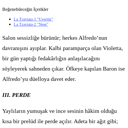
Beğenebileceğin İçerikler
La Traviata-1 “Uvertür”
La Traviata-2 “Neşe”
Salon sessizliğe bürünür; herkes Alfredo’nun
davranışını ayıplar. Kalbi paramparça olan Violetta,
bir gün yaptığı fedakârlığın anlaşılacağını
söyleyerek sahneden çıkar. Öfkeye kapılan Baron ise
Alfredo’yu düelloya davet eder.
III. PERDE
Yaylıların yumuşak ve ince sesinin hâkim olduğu
kısa bir prelüd ile perde açılır. Adeta bir ağıt gibi;