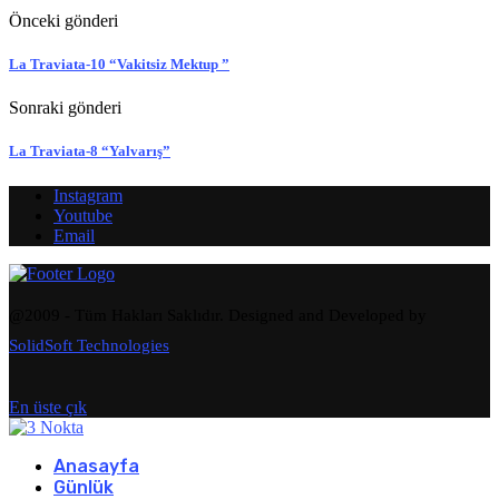
Önceki gönderi
La Traviata-10 “Vakitsiz Mektup ”
Sonraki gönderi
La Traviata-8 “Yalvarış”
Instagram
Youtube
Email
@2009 - Tüm Hakları Saklıdır. Designed and Developed by
SolidSoft Technologies
En üste çık
Anasayfa
Günlük