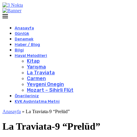
Anasayfa
Günlük
Denemek
Haber / Blog
Bilgi
Hayal Melodileri
Kitap
Yarışma
La Traviata
Carmen
Yevgeni Onegin
Mozart – Sihirli Flüt
Önerileriniz
KVK Aydınlatma Metni
Anasayfa
»
La Traviata-9 “Prelüd”
La Traviata-9 “Prelüd”