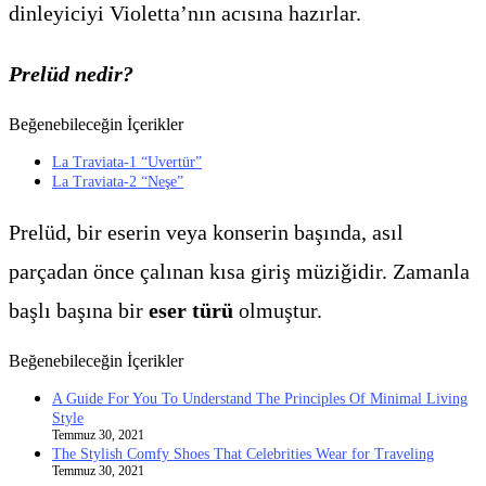
dinleyiciyi Violetta’nın acısına hazırlar.
Prelüd nedir?
Beğenebileceğin İçerikler
La Traviata-1 “Uvertür”
La Traviata-2 “Neşe”
Prelüd, bir eserin veya konserin başında, asıl
parçadan önce çalınan kısa giriş müziğidir. Zamanla
başlı başına bir
eser türü
olmuştur.
Beğenebileceğin İçerikler
A Guide For You To Understand The Principles Of Minimal Living
Style
Temmuz 30, 2021
The Stylish Comfy Shoes That Celebrities Wear for Traveling
Temmuz 30, 2021