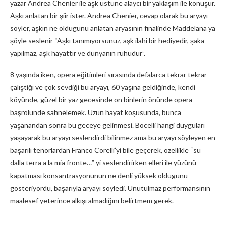
yazar Andrea Chenier ile aşk üstüne alaycı bir yaklaşım ile konuşur.
Aşkı anlatan bir şiir ister. Andrea Chenier, cevap olarak bu aryayı
söyler, aşkın ne oldugunu anlatan aryasının finalinde Maddelana ya
şöyle seslenir “Aşkı tanımıyorsunuz, aşk ilahi bir hediyedir, şaka
yapılmaz, aşk hayattır ve dünyanın ruhudur”.
8 yaşında iken, opera eğitimleri sırasında defalarca tekrar tekrar
çalıştiğı ve çok sevdiği bu aryayı, 60 yaşına geldiğinde, kendi
köyünde, güzel bir yaz gecesinde on binlerin önünde opera
başrolünde sahnelemek. Uzun hayat koşusunda, bunca
yaşanandan sonra bu geceye gelinmesi. Bocelli hangi duyguları
yaşayarak bu aryayı seslendirdi bilinmez ama bu aryayı söyleyen en
başarılı tenorlardan Franco Corelli’yi bile geçerek, özellikle “su
dalla terra a la mia fronte…” yi seslendirirken elleri ile yüzünü
kapatması konsantrasyonunun ne denli yüksek oldugunu
gösteriyordu, başarıyla aryayı söyledi. Unutulmaz performansının
maalesef yeterince alkışı almadığını belirtmem gerek.