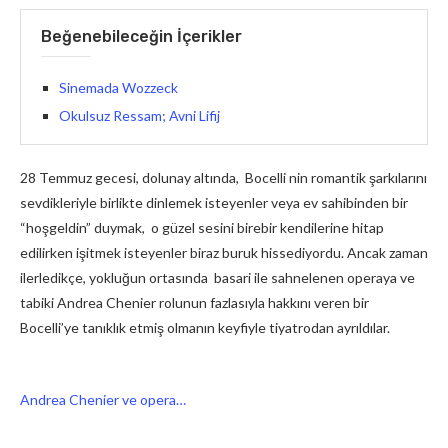
Beğenebileceğin İçerikler
Sinemada Wozzeck
Okulsuz Ressam; Avni Lifij
28 Temmuz gecesi, dolunay altında, Bocelli nin romantik şarkılarını
sevdikleriyle birlikte dinlemek isteyenler veya ev sahibinden bir
“hoşgeldin” duymak, o güzel sesini birebir kendilerine hitap
edilirken işitmek isteyenler biraz buruk hissediyordu. Ancak zaman
ilerledikçe, yokluğun ortasında basari ile sahnelenen operaya ve
tabiki Andrea Chenier rolunun fazlasıyla hakkını veren bir
Bocelli’ye tanıklık etmiş olmanın keyfiyle tiyatrodan ayrıldılar.
Andrea Chenier ve opera…