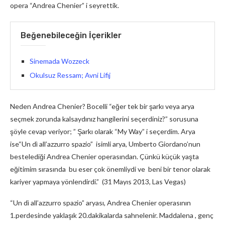
opera “Andrea Chenier” i seyrettik.
Beğenebileceğin İçerikler
Sinemada Wozzeck
Okulsuz Ressam; Avni Lifij
Neden Andrea Chenier? Bocelli “eğer tek bir şarkı veya arya
seçmek zorunda kalsaydınız hangilerini seçerdiniz?” sorusuna
şöyle cevap veriyor; ” Şarkı olarak “My Way” i seçerdim. Arya
ise“Un dì all’azzurro spazio” isimli arya, Umberto Giordano’nun
bestelediği Andrea Chenier operasından. Çünkü küçük yaşta
eğitimim sırasında bu eser çok önemliydi ve beni bir tenor olarak
kariyer yapmaya yönlendirdi.” (31 Mayıs 2013, Las Vegas)
“Un dì all’azzurro spazio” aryası, Andrea Chenier operasının
1.perdesinde yaklaşık 20.dakikalarda sahnelenir. Maddalena , genç