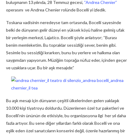
buluşmanın 13.yılında, 28 Temmuz gecesi,
“Andrea Chenier”
operasını ve Andrea Chenier rolünde Bocelli yi izledik.
Toskana vadisinin neredeyse tam ortasında, Bocelli sayesinde
belki de dünyanın gelir düzeyi en yüksek köyü haline gelmiş ufak
bir yerleşim merkezi, Lajatico. Bocelli şöyle anlatıyor; “Burası
benim memleketim. Bu topraklar sessizliği sever, benim gibi.
Sesimle bu sessizliği kırarken, bunu bu yerlere ve halkıma olan
saygımdan yapıyorum. Müziğim toprağa nüfuz eder, içinden geçer
ve uzaklara uçar. Bu bir aşk mesajıdır.”
Bu aşk mesajı için dünyanın çeşitli ülkelerinden gelen yaklaşık
10.000 kişi tiyatroyu doldurdu. Düzenlenen özel tur paketleri ve
Bocelli’nin ününün de etkisiyle, bu organizasyona ilgi her yıl daha
fazla artıyor. Bu sene diğer yıllardan farklı olarak Bocelli ve ona
eşlik eden özel sanatcıların konserini değil, özenle hazırlanmış bir