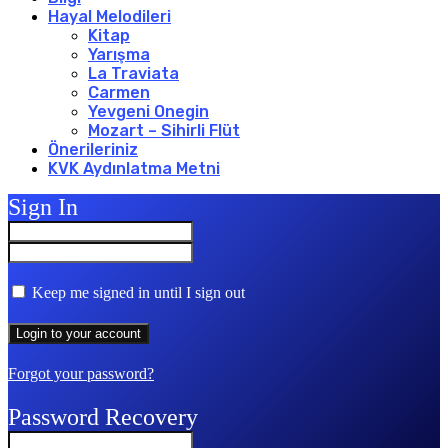
Hayal Melodileri
Kitap
Yarışma
La Traviata
Carmen
Yevgeni Onegin
Mozart – Sihirli Flüt
Önerileriniz
KVK Aydınlatma Metni
Sign In
Keep me signed in until I sign out
Forgot your password?
Password Recovery