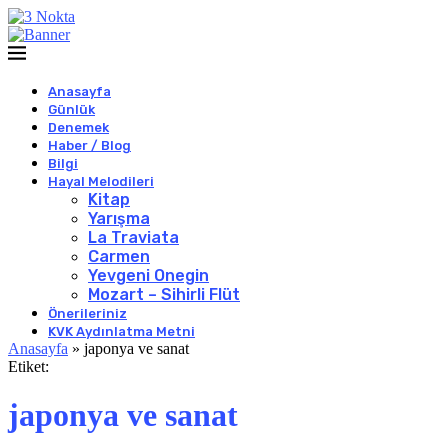
Anasayfa
Günlük
Denemek
Haber / Blog
Bilgi
Hayal Melodileri
Kitap
Yarışma
La Traviata
Carmen
Yevgeni Onegin
Mozart – Sihirli Flüt
Önerileriniz
KVK Aydınlatma Metni
Anasayfa
»
japonya ve sanat
Etiket:
japonya ve sanat