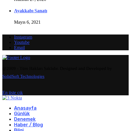
Ayakkabı Sanatı
Mayıs 6, 2021
Instagram
Youtube
Email
@2009 - Tüm Hakları Saklıdır. Designed and Developed by
SolidSoft Technologies
En üste çık
Anasayfa
Günlük
Denemek
Haber / Blog
Bilgi