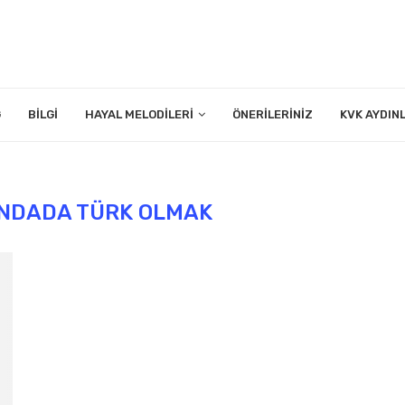
G
BILGI
HAYAL MELODILERI
ÖNERILERINIZ
KVK AYDIN
NDADA TÜRK OLMAK