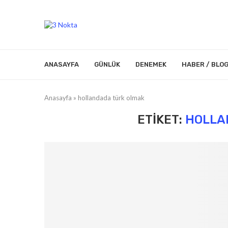
ANASAYFA
GÜNLÜK
DENEMEK
HABER / BLO
Anasayfa
»
hollandada türk olmak
ETIKET:
HOLLA