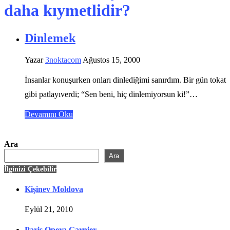
daha kıymetlidir?
Dinlemek
Yazar
3noktacom
Ağustos 15, 2000
İnsanlar konuşurken onları dinlediğimi sanırdım. Bir gün tokat
gibi patlayıverdi; “Sen beni, hiç dinlemiyorsun ki!”…
Devamını Oku
Ara
Ara
İlginizi Çekebilir
Kişinev Moldova
Eylül 21, 2010
Paris Opera Garnier