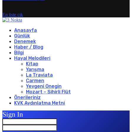
En üste çık
Anasayfa
Günlük
Denemek
Haber / Blog
Bilgi
Hayal Melodileri
Kitap
Yarışma
La Traviata
Carmen
Yevgeni Onegin
Mozart – Sihirli Flüt
Önerileriniz
KVK Aydınlatma Metni
Sign In