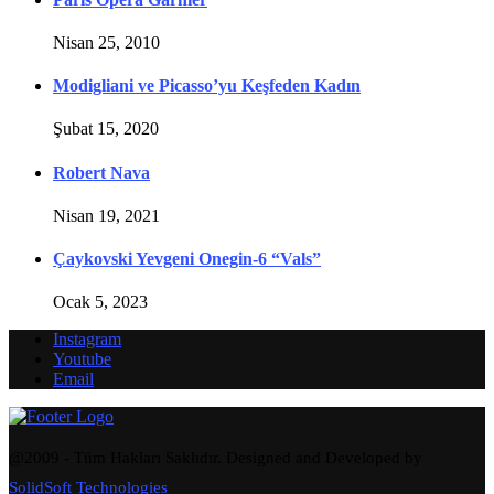
Nisan 25, 2010
Modigliani ve Picasso’yu Keşfeden Kadın
Şubat 15, 2020
Robert Nava
Nisan 19, 2021
Çaykovski Yevgeni Onegin-6 “Vals”
Ocak 5, 2023
Instagram
Youtube
Email
@2009 - Tüm Hakları Saklıdır. Designed and Developed by
SolidSoft Technologies