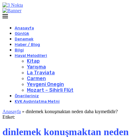
Anasayfa
Günlük
Denemek
Haber / Blog
Bilgi
Hayal Melodileri
Kitap
Yarışma
La Traviata
Carmen
Yevgeni Onegin
Mozart – Sihirli Flüt
Önerileriniz
KVK Aydınlatma Metni
Anasayfa
»
dinlemek konuşmaktan neden daha kıymetlidir?
Etiket:
dinlemek konuşmaktan neden