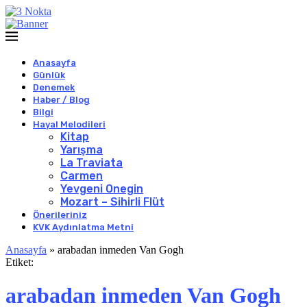
Anasayfa
Günlük
Denemek
Haber / Blog
Bilgi
Hayal Melodileri
Kitap
Yarışma
La Traviata
Carmen
Yevgeni Onegin
Mozart – Sihirli Flüt
Önerileriniz
KVK Aydınlatma Metni
Anasayfa
»
arabadan inmeden Van Gogh
Etiket:
arabadan inmeden Van Gogh