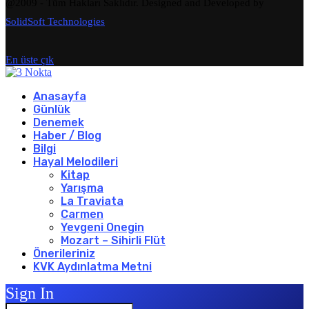
@2009 - Tüm Hakları Saklıdır. Designed and Developed by
SolidSoft Technologies
En üste çık
Anasayfa
Günlük
Denemek
Haber / Blog
Bilgi
Hayal Melodileri
Kitap
Yarışma
La Traviata
Carmen
Yevgeni Onegin
Mozart – Sihirli Flüt
Önerileriniz
KVK Aydınlatma Metni
Sign In