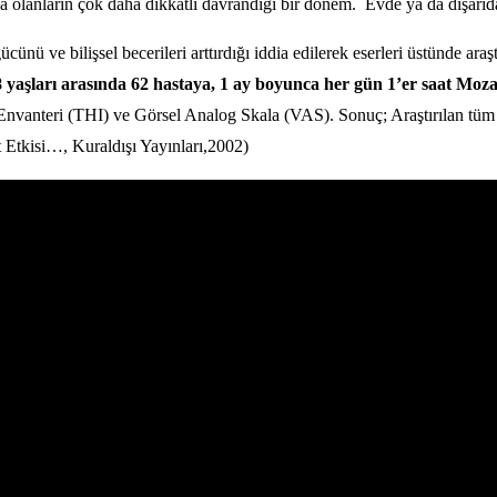
 olanların çok daha dikkatli davrandığı bir dönem. Evde ya da dışarıda 
cünü ve bilişsel becerileri arttırdığı iddia edilerek eserleri üstünde ara
 yaşları arasında 62 hastaya, 1 ay boyunca her gün 1’er saat Mozart’
p Envanteri (THI) ve Görsel Analog Skala (VAS). Sonuç; Araştırılan tü
Etkisi…, Kuraldışı Yayınları,2002)