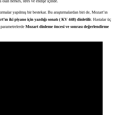
olan herkes, stres ve endişe içinde.
ştırmalar yapılmış bir bestekar. Bu araştırmalardan biri de, Mozart’ın
ın iki piyano için yazdığı sonatı ( KV 448) dinletili
r. Hastalar üç
m parametrelerde
Mozart dinleme öncesi ve sonrası değerlendirme