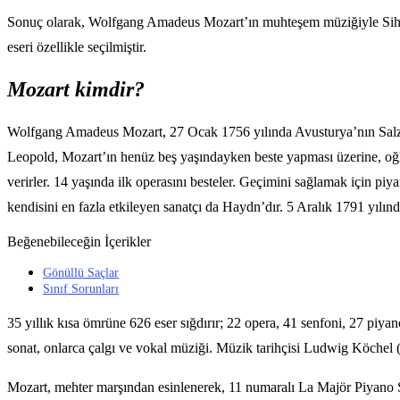
Sonuç olarak, Wolfgang Amadeus Mozart’ın muhteşem müziğiyle Sihir
eseri özellikle seçilmiştir.
Mozart kimdir?
Wolfgang Amadeus Mozart, 27 Ocak 1756 yılında Avusturya’nın Salzbur
Leopold, Mozart’ın henüz beş yaşındayken beste yapması üzerine, oğlu
verirler. 14 yaşında ilk operasını besteler. Geçimini sağlamak için pi
kendisini en fazla etkileyen sanatçı da Haydn’dır. 5 Aralık 1791 yılı
Beğenebileceğin İçerikler
Gönüllü Saçlar
Sınıf Sorunları
35 yıllık kısa ömrüne 626 eser sığdırır; 22 opera, 41 senfoni, 27 piyano
sonat, onlarca çalgı ve vokal müziği. Müzik tarihçisi Ludwig Köchel (
Mozart, mehter marşından esinlenerek, 11 numaralı La Majör Piyano 