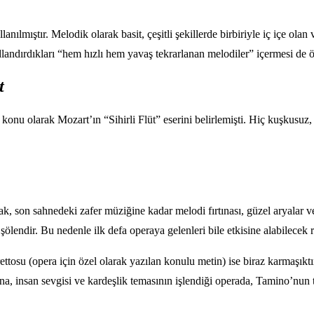
anılmıştır. Melodik olarak basit, çeşitli şekillerde birbiriyle iç içe ola
landırdıkları “hem hızlı hem yavaş tekrarlanan melodiler” içermesi de ön
t
 konu olarak Mozart’ın “Sihirli Flüt” eserini belirlemişti. Hiç kuşkusuz,
k, son sahnedeki zafer müziğine kadar melodi fırtınası, güzel aryalar ve
 şölendir. Bu nedenle ilk defa operaya gelenleri bile etkisine alabilecek re
ttosu (opera için özel olarak yazılan konulu metin) ise biraz karmaşıktı
na, insan sevgisi ve kardeşlik temasının işlendiği operada, Tamino’nun 