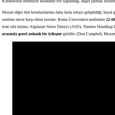
Koranavirüs nedeniyle insanların eve kapandığı, dışarı çıkmak zorunda
Mozart diğer tüm bestekarlardan daha fazla zekayı geliştirdiği, hayal gü
eserinin strese karşı etkisi üzerine. Roma Üniversitesi tarafından
22-68
teste tabi tutulur; Algılanan Stress Düzeyi (ASD), Tinnitus Handika
arasında genel anlamlı bir iyileşme
görülür. (Don Campbell, Mozart 