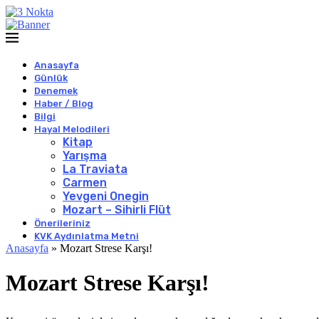
Anasayfa
Günlük
Denemek
Haber / Blog
Bilgi
Hayal Melodileri
Kitap
Yarışma
La Traviata
Carmen
Yevgeni Onegin
Mozart – Sihirli Flüt
Önerileriniz
KVK Aydınlatma Metni
Anasayfa
»
Mozart Strese Karşı!
Mozart Strese Karşı!