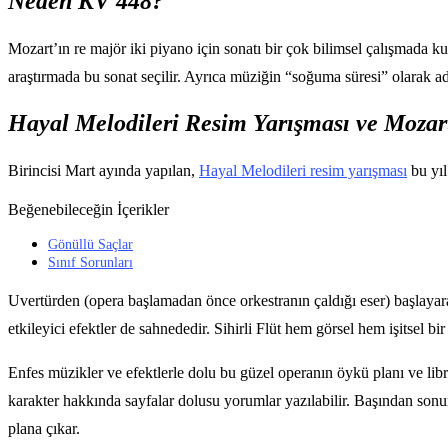
Neden KV 448?
Mozart’ın re majör iki piyano için sonatı bir çok bilimsel çalışmada kull
araştırmada bu sonat seçilir. Ayrıca müziğin “soğuma süresi” olarak ad
Hayal Melodileri Resim Yarışması ve Mozar
Birincisi Mart ayında yapılan,
Hayal Melodileri resim yarışması
bu yıl
Beğenebileceğin İçerikler
Gönüllü Saçlar
Sınıf Sorunları
Uvertürden (opera başlamadan önce orkestranın çaldığı eser) başlayara
etkileyici efektler de sahnededir. Sihirli Flüt hem görsel hem işitsel bir
Enfes müzikler ve efektlerle dolu bu güzel operanın öykü planı ve libre
karakter hakkında sayfalar dolusu yorumlar yazılabilir. Başından sonu
plana çıkar.