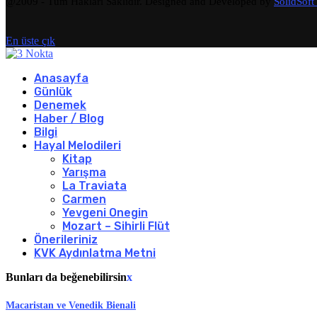
@2009 - Tüm Hakları Saklıdır. Designed and Developed by
SolidSoft
En üste çık
Anasayfa
Günlük
Denemek
Haber / Blog
Bilgi
Hayal Melodileri
Kitap
Yarışma
La Traviata
Carmen
Yevgeni Onegin
Mozart – Sihirli Flüt
Önerileriniz
KVK Aydınlatma Metni
Bunları da beğenebilirsin
x
Macaristan ve Venedik Bienali