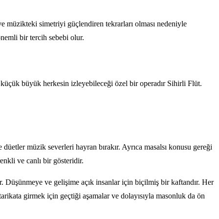
n ve müzikteki simetriyi güçlendiren tekrarları olması nedeniyle
emli bir tercih sebebi olur.
 küçük büyük herkesin izleyebileceği özel bir operadır Sihirli Flüt.
 düetler müzik severleri hayran bırakır. Ayrıca masalsı konusu gereği
nkli ve canlı bir gösteridir.
r. Düşünmeye ve gelişime açık insanlar için biçilmiş bir kaftandır. Her
tarikata girmek için geçtiği aşamalar ve dolayısıyla masonluk da ön