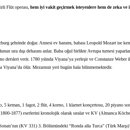
li Flüt operası,
hem iyi vakit geçirmek isteyenlere hem de zeka ve 
g şehrinde doğar. Annesi ev hanımı, babası Leopold Mozart ise kemanc
nun sıra dışı dehasını anlar. Baba oğul birlikte Avrupa turnesi yaparl
yano dersleri verir. 1780 yılında Viyana’ya yerleşir ve Constanze Weber 
nda Viyana’da ölür. Mezarının yeri bugün hala bilinmemektedir.
, 5 keman, 1 fagot, 2 flüt, 4 korno, 1 klarnet konçertosu, 20 piyano sona
1800-1877) eserlerini kronolojik olarak sıralar ve KV (Almanca Köchel 
Sonatı’nın (KV 331) 3. Bölümündeki “Ronda alla Turca” (Türk Marşı)’nı