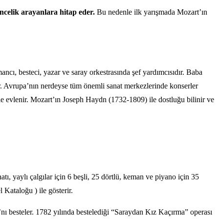
incelik arayanlara hitap eder.
Bu nedenle ilk yarışmada Mozart’ın
ı, besteci, yazar ve saray orkestrasında şef yardımcısıdır. Baba
ar. Avrupa’nın nerdeyse tüm önemli sanat merkezlerinde konserler
ile evlenir. Mozart’ın Joseph Haydn (1732-1809) ile dostluğu bilinir ve
tı, yaylı çalgılar için 6 beşli, 25 dörtlü, keman ve piyano için 35
Kataloğu ) ile gösterir.
 besteler. 1782 yılında bestelediği “Saraydan Kız Kaçırma” operası