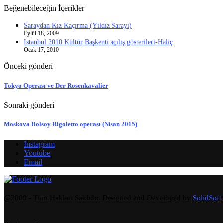
Beğenebileceğin İçerikler
Saraydan Kız Kaçırma (Yıldız Sarayı)
Eylül 18, 2009
Istanbul 2010 Kültür Başkenti açılış gösterileri-Haliç
Ocak 17, 2010
Önceki gönderi
Tokyo Operası ve Der Rosenkavalier
Sonraki gönderi
Moskova Bolsoy Rigoletto operası (Nisan 2015)
Instagram
Youtube
Email
@2009 - Tüm Hakları Saklıdır. Designed and Developed by
SolidSoft