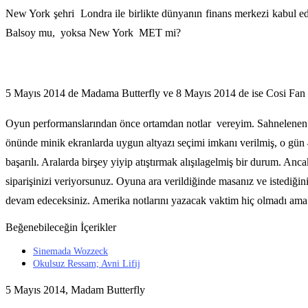
New York şehri Londra ile birlikte dünyanın finans merkezi kabul e
Balsoy mu, yoksa New York MET mi?
5 Mayıs 2014 de Madama Butterfly ve 8 Mayıs 2014 de ise Cosi Fan
Oyun performanslarından önce ortamdan notlar vereyim. Sahnelenen oyu
önünde minik ekranlarda uygun altyazı seçimi imkanı verilmiş, o gün 4 
başarılı. Aralarda birşey yiyip atıştırmak alışılagelmiş bir durum. 
siparişinizi veriyorsunuz. Oyuna ara verildiğinde masanız ve istediğ
devam edeceksiniz. Amerika notlarını yazacak vaktim hiç olmadı ama ş
Beğenebileceğin İçerikler
Sinemada Wozzeck
Okulsuz Ressam; Avni Lifij
5 Mayıs 2014, Madam Butterfly