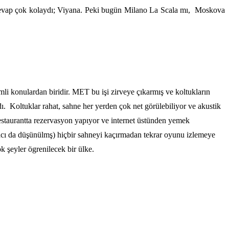
ı cevap çok kolaydı; Viyana. Peki bugün Milano La Scala mı, Moskova
i konulardan biridir. MET bu işi zirveye çıkarmış ve koltukların
dı. Koltuklar rahat, sahne her yerden çok net görülebiliyor ve akustik
restaurantta rezervasyon yapıyor ve internet üstünden yemek
yacı da düşünülmş) hiçbir sahneyi kaçırmadan tekrar oyunu izlemeye
 şeyler ögrenilecek bir ülke.