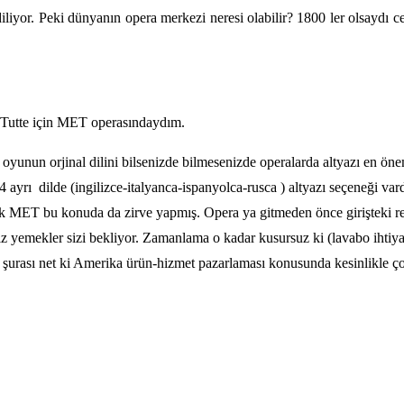
diliyor. Peki dünyanın opera merkezi neresi olabilir? 1800 ler olsayd
 Tutte için MET operasındaydım.
nun orjinal dilini bilsenizde bilmesenizde operalarda altyazı en öneml
ayrı dilde (ingilizce-italyanca-ispanyolca-rusca ) altyazı seçeneği var
Ancak MET bu konuda da zirve yapmış. Opera ya gitmeden önce girişteki 
iniz yemekler sizi bekliyor. Zamanlama o kadar kusursuz ki (lavabo ihti
urası net ki Amerika ürün-hizmet pazarlaması konusunda kesinlikle çok