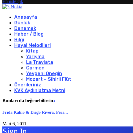
En üste çık
Anasayfa
Günlük
Denemek
Haber / Blog
Bilgi
Hayal Melodileri
Kitap
Yarışma
La Traviata
Carmen
Yevgeni Onegin
Mozart – Sihirli Flüt
Önerileriniz
KVK Aydınlatma Metni
Bunları da beğenebilirsin
x
Frida Kahlo & Diego Rivera, Pera...
Mart 6, 2011
Sign In