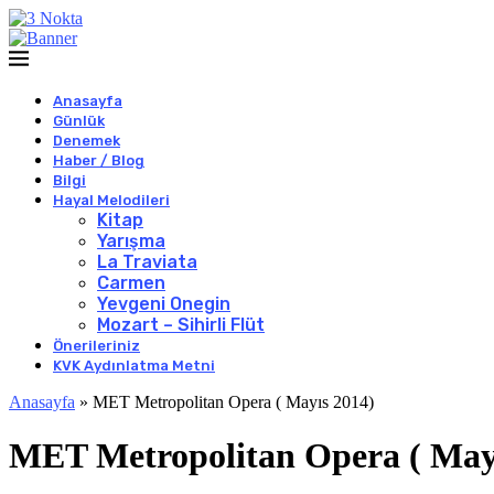
Anasayfa
Günlük
Denemek
Haber / Blog
Bilgi
Hayal Melodileri
Kitap
Yarışma
La Traviata
Carmen
Yevgeni Onegin
Mozart – Sihirli Flüt
Önerileriniz
KVK Aydınlatma Metni
Anasayfa
»
MET Metropolitan Opera ( Mayıs 2014)
MET Metropolitan Opera ( May