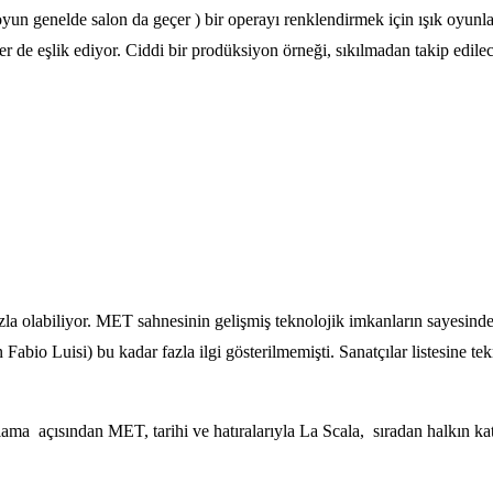
un genelde salon da geçer ) bir operayı renklendirmek için ışık oyunlari
er de eşlik ediyor. Ciddi bir prodüksiyon örneği, sıkılmadan takip edile
la olabiliyor. MET sahnesinin gelişmiş teknolojik imkanların sayesinde, 
alyan Fabio Luisi) bu kadar fazla ilgi gösterilmemişti. Sanatçılar listesi
lama açısından MET, tarihi ve hatıralarıyla La Scala, sıradan halkın kat