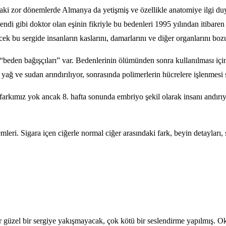
i zor dönemlerde Almanya da yetişmiş ve özellikle anatomiye ilgi duy
i gibi doktor olan eşinin fikriyle bu bedenleri 1995 yılından itibaren d
 bu sergide insanların kaslarını, damarlarını ve diğer organlarını boz
“beden bağışçıları” var. Bedenlerinin ölümünden sonra kullanılması için
ğ ve sudan arındırılıyor, sonrasında polimerlerin hücrelere işlenmesi 
n farkımız yok ancak 8. hafta sonunda embriyo şekil olarak insanı and
mleri. Sigara içen ciğerle normal ciğer arasındaki fark, beyin detayları, 
ar güzel bir sergiye yakışmayacak, çok kötü bir seslendirme yapılmış. 