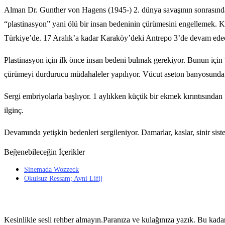
Alman Dr. Gunther von Hagens (1945-) 2. dünya savaşının sonrasındak
“plastinasyon” yani ölü bir insan bedeninin çürümesini engellemek. Kend
Türkiye’de. 17 Aralık’a kadar Karaköy’deki Antrepo 3’de devam edecek
Plastinasyon için ilk önce insan bedeni bulmak gerekiyor. Bunun için 
çürümeyi durdurucu müdahaleler yapılıyor. Vücut aseton banyosunda ya
Sergi embriyolarla başlıyor. 1 aylıkken küçük bir ekmek kırıntısında
ilginç.
Devamında yetişkin bedenleri sergileniyor. Damarlar, kaslar, sinir siste
Beğenebileceğin İçerikler
Sinemada Wozzeck
Okulsuz Ressam; Avni Lifij
Kesinlikle sesli rehber almayın.Paranıza ve kulağınıza yazık. Bu kad