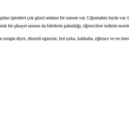
lan işlemleri çok güzel anlatan bir sunum var. Uğramakta fayda var. Çık
ak bir şikayet unsuru da biletlerin pahalılığı, öğrencilere indirim nere
 zengin diyet, düzenli egzersiz, bol uyku, kahkaha, eğlence ve en önem