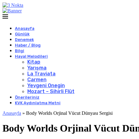
Anasayfa
Günlük
Denemek
Haber / Blog
Bilgi
Hayal Melodileri
Kitap
Yarışma
La Traviata
Carmen
Yevgeni Onegin
Mozart – Sihirli Flüt
Önerileriniz
KVK Aydınlatma Metni
Anasayfa
»
Body Worlds Orjinal Vücut Dünyası Sergisi
Body Worlds Orjinal Vücut Düny