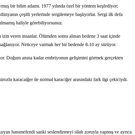
muş bir bilim adamı. 1977 yılında özel bir yöntem keşfediyor;
ünyanın çeşitli yerlerinde sergilemeye başlıyorlar. Sergi ilk defa
ulmamış haliyle görebiliyorsunuz.
 izin veren insanlar. Ölümden sonra alınan bedene 3 saat içinde
sağlanıyor. Neticeye varmak her bir bedende 8-10 ay sürüyor.
ırıyor. Doğum anına kadar embriyonun gelişimini görmek gerçekten
sirozlu karacaiğer ile normal karaciğer arasındaki fark ilgi çekiciydi.
Okuyan hanımefendi sanki seslendirmeyi silah zoruyla yapmış ve ayrıca