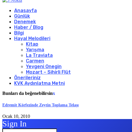
Anasayfa
Günlük
Denemek
Haber / Blog
Bilgi
Hayal Melodileri
Kitap
Yarışma
La Traviata
Carmen
Yevgeni Onegin
Mozart – Sihirli Flüt
Önerileriniz
KVK Aydınlatma Metni
Bunları da beğenebilirsin
x
Edremit Körfezinde Zeytin Toplama Telaşı
Ocak 10, 2010
Sign In