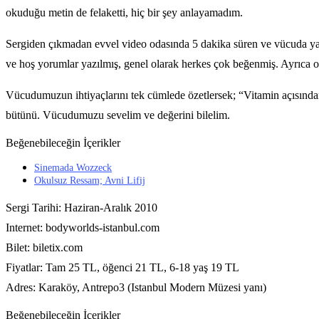
okuduğu metin de felaketti, hiç bir şey anlayamadım.
Sergiden çıkmadan evvel video odasında 5 dakika süren ve vücuda yapı
ve hoş yorumlar yazılmış, genel olarak herkes çok beğenmiş. Ayrıca ort
Vücudumuzun ihtiyaçlarını tek cümlede özetlersek; “Vitamin açısından
bütünü. Vücudumuzu sevelim ve değerini bilelim.
Beğenebileceğin İçerikler
Sinemada Wozzeck
Okulsuz Ressam; Avni Lifij
Sergi Tarihi: Haziran-Aralık 2010
Internet: bodyworlds-istanbul.com
Bilet: biletix.com
Fiyatlar: Tam 25 TL, öğenci 21 TL, 6-18 yaş 19 TL
Adres: Karaköy, Antrepo3 (Istanbul Modern Müzesi yanı)
Beğenebileceğin İçerikler