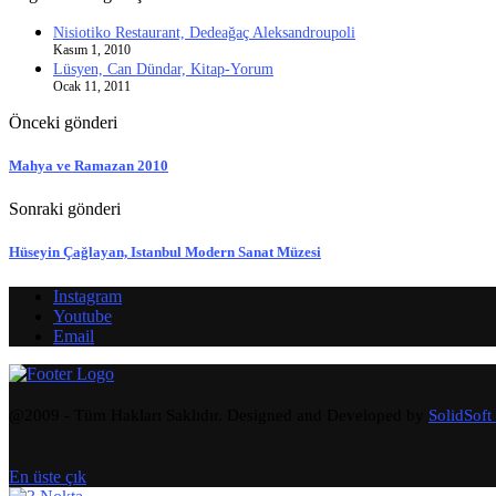
Nisiotiko Restaurant, Dedeağaç Aleksandroupoli
Kasım 1, 2010
Lüsyen, Can Dündar, Kitap-Yorum
Ocak 11, 2011
Önceki gönderi
Mahya ve Ramazan 2010
Sonraki gönderi
Hüseyin Çağlayan, Istanbul Modern Sanat Müzesi
Instagram
Youtube
Email
@2009 - Tüm Hakları Saklıdır. Designed and Developed by
SolidSoft
En üste çık