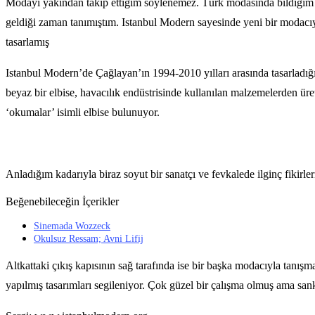
Modayı yakından takip ettiğim söylenemez. Türk modasında bildiğim is
geldiği zaman tanımıştım. Istanbul Modern sayesinde yeni bir modacıy
tasarlamış
Istanbul Modern’de Çağlayan’ın 1994-2010 yılları arasında tasarladığı e
beyaz bir elbise, havacılık endüstrisinde kullanılan malzemelerden üret
‘okumalar’ isimli elbise bulunuyor.
Anladığım kadarıyla biraz soyut bir sanatçı ve fevkalede ilginç fikirler
Beğenebileceğin İçerikler
Sinemada Wozzeck
Okulsuz Ressam; Avni Lifij
Altkattaki çıkış kapısının sağ tarafında ise bir başka modacıyla tanışma
yapılmış tasarımları segileniyor. Çok güzel bir çalışma olmuş ama sank