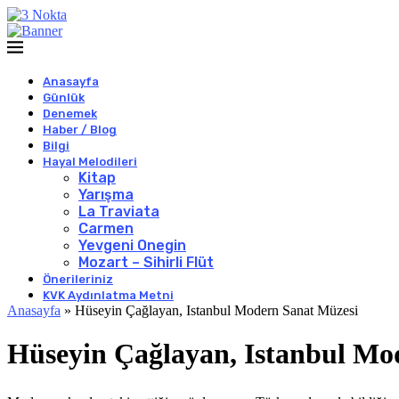
Anasayfa
Günlük
Denemek
Haber / Blog
Bilgi
Hayal Melodileri
Kitap
Yarışma
La Traviata
Carmen
Yevgeni Onegin
Mozart – Sihirli Flüt
Önerileriniz
KVK Aydınlatma Metni
Anasayfa
»
Hüseyin Çağlayan, Istanbul Modern Sanat Müzesi
Hüseyin Çağlayan, Istanbul Mo