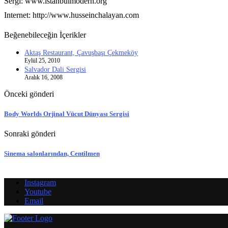
Sergi: www.istanbulmodern.org
Internet: http://www.husseinchalayan.com
Beğenebileceğin İçerikler
Aktaş Restaurant, Çavuşbaşı Çekmeköy
Eylül 25, 2010
Salvador Dali Sergisi
Aralık 16, 2008
Önceki gönderi
Body Worlds Orjinal Vücut Dünyası Sergisi
Sonraki gönderi
Sinema salonlarından, Centilmen
Instagram
Youtube
Email