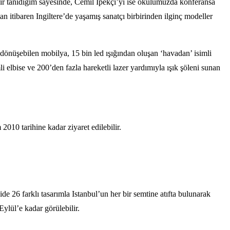
ir tanıdıgım sayesinde, Cemil İpekçi’yi ise okulumuzda konferansa
itibaren Ingiltere’de yaşamış sanatçı birbirinden ilginç modeller
e dönüşebilen mobilya, 15 bin led ışığından oluşan ‘havadan’ isimli
i elbise ve 200’den fazla hareketli lazer yardımıyla ışık şöleni sunan
 2010 tarihine kadar ziyaret edilebilir.
ide 26 farklı tasarımla Istanbul’un her bir semtine atıfta bulunarak
ylül’e kadar görülebilir.