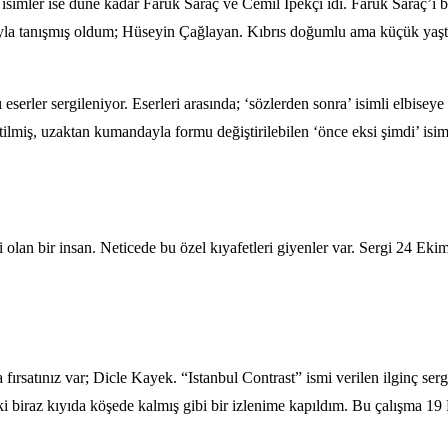
imler ise düne kadar Faruk Saraç ve Cemil İpekçi idi. Faruk Saraç’ı b
la tanışmış oldum; Hüseyin Çağlayan. Kıbrıs doğumlu ama küçük yaştan 
serler sergileniyor. Eserleri arasında; ‘sözlerden sonra’ isimli elbisey
ilmiş, uzaktan kumandayla formu değiştirilebilen ‘önce eksi şimdi’ isiml
i olan bir insan. Neticede bu özel kıyafetleri giyenler var. Sergi 24 Ekim
 fırsatınız var; Dicle Kayek. “Istanbul Contrast” ismi verilen ilginç serg
i biraz kıyıda köşede kalmış gibi bir izlenime kapıldım. Bu çalışma 19 E