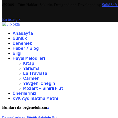
@2009 - Tüm Hakları Saklıdır. Designed and Developed by
SolidSoft
En üste çık
Anasayfa
Günlük
Denemek
Haber / Blog
Bilgi
Hayal Melodileri
Kitap
Yarışma
La Traviata
Carmen
Yevgeni Onegin
Mozart – Sihirli Flüt
Önerileriniz
KVK Aydınlatma Metni
Bunları da beğenebilirsin
x
Romenlerin en Büyük Şairinin Evi