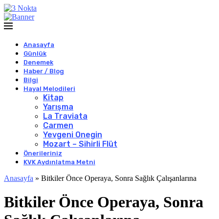
Anasayfa
Günlük
Denemek
Haber / Blog
Bilgi
Hayal Melodileri
Kitap
Yarışma
La Traviata
Carmen
Yevgeni Onegin
Mozart – Sihirli Flüt
Önerileriniz
KVK Aydınlatma Metni
Anasayfa
»
Bitkiler Önce Operaya, Sonra Sağlık Çalışanlarına
Bitkiler Önce Operaya, Sonra