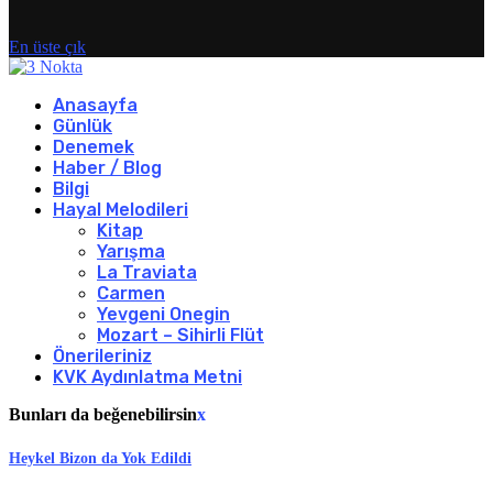
En üste çık
Anasayfa
Günlük
Denemek
Haber / Blog
Bilgi
Hayal Melodileri
Kitap
Yarışma
La Traviata
Carmen
Yevgeni Onegin
Mozart – Sihirli Flüt
Önerileriniz
KVK Aydınlatma Metni
Bunları da beğenebilirsin
x
Heykel Bizon da Yok Edildi