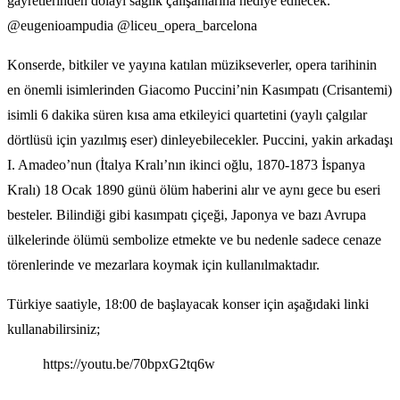
gayretlerinden dolayı sağlık çalışanlarına hediye edilecek.
@eugenioampudia @liceu_opera_barcelona
Konserde, bitkiler ve yayına katılan müzikseverler, opera tarihinin
en önemli isimlerinden Giacomo Puccini’nin Kasımpatı (Crisantemi)
isimli 6 dakika süren kısa ama etkileyici quartetini (yaylı çalgılar
dörtlüsü için yazılmış eser) dinleyebilecekler. Puccini, yakin arkadaşı
I. Amadeo’nun (İtalya Kralı’nın ikinci oğlu, 1870-1873 İspanya
Kralı) 18 Ocak 1890 günü ölüm haberini alır ve aynı gece bu eseri
besteler. Bilindiği gibi kasımpatı çiçeği, Japonya ve bazı Avrupa
ülkelerinde ölümü sembolize etmekte ve bu nedenle sadece cenaze
törenlerinde ve mezarlara koymak için kullanılmaktadır.
Türkiye saatiyle, 18:00 de başlayacak konser için aşağıdaki linki
kullanabilirsiniz;
https://youtu.be/70bpxG2tq6w