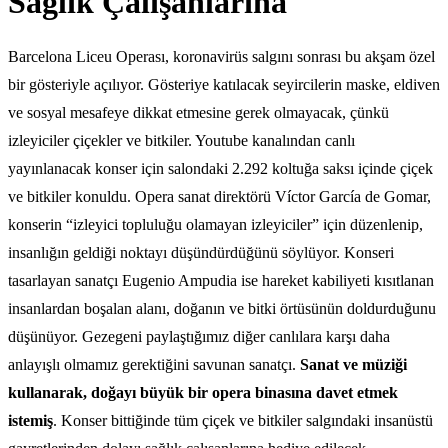
Sağlık Çalışanlarına
Barcelona Liceu Operası, koronavirüs salgını sonrası bu akşam özel
bir gösteriyle açılıyor. Gösteriye katılacak seyircilerin maske, eldiven
ve sosyal mesafeye dikkat etmesine gerek olmayacak, çünkü
izleyiciler çiçekler ve bitkiler. Youtube kanalından canlı
yayınlanacak konser için salondaki 2.292 koltuğa saksı içinde çiçek
ve bitkiler konuldu. Opera sanat direktörü Víctor García de Gomar,
konserin “izleyici topluluğu olamayan izleyiciler” için düzenlenip,
insanlığın geldiği noktayı düşündürdüğünü söylüyor. Konseri
tasarlayan sanatçı Eugenio Ampudia ise hareket kabiliyeti kısıtlanan
insanlardan boşalan alanı, doğanın ve bitki örtüsünün doldurduğunu
düşünüyor. Gezegeni paylaştığımız diğer canlılara karşı daha
anlayışlı olmamız gerektiğini savunan sanatçı.
Sanat ve müziği
kullanarak, doğayı büyük bir opera binasına davet etmek
istemiş
. Konser bittiğinde tüm çiçek ve bitkiler salgındaki insanüstü