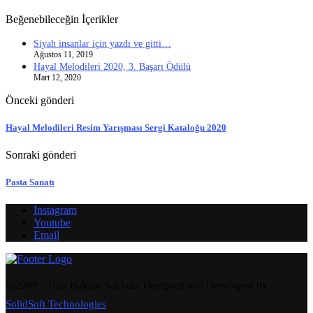
Beğenebileceğin İçerikler
Siyah insanlar için yazdı ve gitti…
Ağustos 11, 2019
Hayal Melodileri 2020, 3. Başarı Ödülü
Mart 12, 2020
Önceki gönderi
Hayal Melodileri Resim Yarışması Sergi Kataloğu 2020
Sonraki gönderi
Pasta Sanatı
Instagram
Youtube
Email
@2009 - Tüm Hakları Saklıdır. Designed and Developed by
SolidSoft Technologies