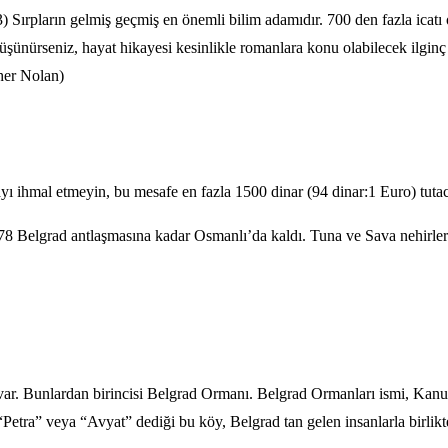
Sırpların gelmiş geçmiş en önemli bilim adamıdır. 700 den fazla icatı o
ünürseniz, hayat hikayesi kesinlikle romanlara konu olabilecek ilginç bir
pher Nolan)
ı ihmal etmeyin, bu mesafe en fazla 1500 dinar (94 dinar:1 Euro) tutac
Belgrad antlaşmasına kadar Osmanlı’da kaldı. Tuna ve Sava nehirlerinin
r var. Bunlardan birincisi Belgrad Ormanı. Belgrad Ormanları ismi, Kanu
“Petra” veya “Avyat” dediği bu köy, Belgrad tan gelen insanlarla birlikt