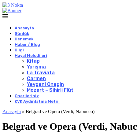
Anasayfa
Günlük
Denemek
Haber / Blog
Bilgi
Hayal Melodileri
Kitap
Yarışma
La Traviata
Carmen
Yevgeni Onegin
Mozart – Sihirli Flüt
Önerileriniz
KVK Aydınlatma Metni
Anasayfa
»
Belgrad ve Opera (Verdi, Nabucco)
Belgrad ve Opera (Verdi, Nabuc