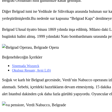
Belgrad Ormanları ismi günümüze kadar gelmiştir.
Diğer Belgrad ismi ise Yedikule ile Silivrikapı arasında bulunan sur 
yerleştirilmişlerdir.Bu nedenle sur kapısına “Belgrad Kapı” denilmeye 
Belgrad Ulusal tiyatro binası 1869 yılında inşa edilmiş. Milano daki L
bugünkü halini almış. 1999 yılındaki Nato bombardımanı sırasında perfo
Beğenebileceğin İçerikler
Sinemada Wozzeck
Okulsuz Ressam; Avni Lifij
Soğuk ve karlı bir Belgrad gecesinde, Verdi’nin Nabucco operasını iz
alınmadı. Sebebi, içerideki hazırlıkların devam etmesiymiş. 15 dakika
alet Istanbul dakinden çok daha fazla gürültü yapıyordu. Oyuncular ell