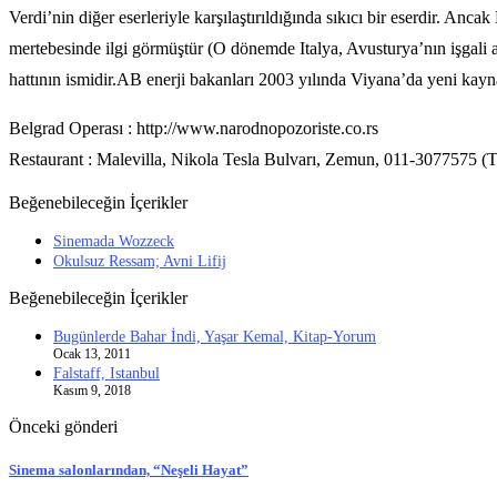
Verdi’nin diğer eserleriyle karşılaştırıldığında sıkıcı bir eserdir. Anc
mertebesinde ilgi görmüştür (O dönemde Italya, Avusturya’nın işgali 
hattının ismidir.AB enerji bakanları 2003 yılında Viyana’da yeni kayna
Belgrad Operası : http://www.narodnopozoriste.co.rs
Restaurant : Malevilla, Nikola Tesla Bulvarı, Zemun, 011-3077575 (T
Beğenebileceğin İçerikler
Sinemada Wozzeck
Okulsuz Ressam; Avni Lifij
Beğenebileceğin İçerikler
Bugünlerde Bahar İndi, Yaşar Kemal, Kitap-Yorum
Ocak 13, 2011
Falstaff, Istanbul
Kasım 9, 2018
Önceki gönderi
Sinema salonlarından, “Neşeli Hayat”