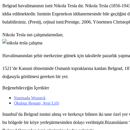
Belgrad havalimanının ismi Nikola Tesla dır. Nikola Tesla (1856-1943) 
iddia edilmektedir. Isminin Ergenekon iddianemesinde bile geçtiğini düş
bulabilirsiniz. (Prestij, orjinal ismi:Prestige, 2006, Yönetmen Christo
Nikola Tesla nın çalışmalarından;
Havalimanından şehir merkezine gitmek için taksilerle pazarlık yapmay
1521’de Kanuni döneminde Osmanlı topraklarına katılan Belgrad, 1878 
doğasıyla görülmesi gereken bir yer.
Beğenebileceğin İçerikler
Sinemada Wozzeck
Okulsuz Ressam; Avni Lifij
Istanbul’da Belgrad ismini almış ve herkesçe bilinen iki tane özel ye
bu bölgede bir köye yerleştirmesinden dolayı verilmiştir.Bizanslıların 