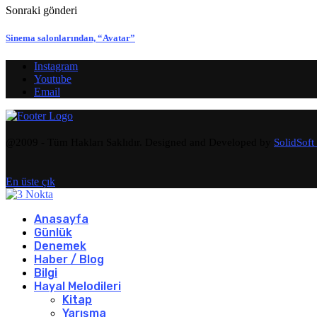
Sonraki gönderi
Sinema salonlarından, “Avatar”
Instagram
Youtube
Email
@2009 - Tüm Hakları Saklıdır. Designed and Developed by
SolidSoft
En üste çık
Anasayfa
Günlük
Denemek
Haber / Blog
Bilgi
Hayal Melodileri
Kitap
Yarışma