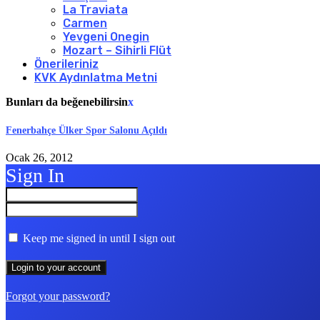
La Traviata
Carmen
Yevgeni Onegin
Mozart – Sihirli Flüt
Önerileriniz
KVK Aydınlatma Metni
Bunları da beğenebilirsin
x
Fenerbahçe Ülker Spor Salonu Açıldı
Ocak 26, 2012
Sign In
Keep me signed in until I sign out
Forgot your password?