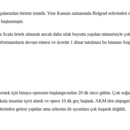
kapılarından birinin ismidir. Yine Kanuni zamanında Belgrad seferinden 
başlanmıştır.
a Scala örnek alınarak ancak daha ufak boyutta yapılan mimarisiyle çok ş
rmansların devam etmesi ve ücretin 1 dinar tutulması bu binanın Sırplar
lemek için binaya operanın başlangıcından 20 dk önce gittim. Çok soğuk
 kala insanlar içeri alındı ve opera 10 dk geç başladı. AKM den alıştı
erinden geleni yaptılar ama orkestra ile uyumları çok başarılı değildi.