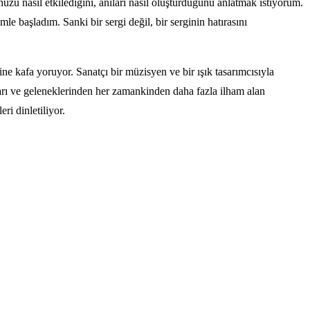
zu nasıl etkilediğini, anıları nasıl oluşturduğunu anlatmak istiyorum.
e başladım. Sanki bir sergi değil, bir serginin hatırasını
e kafa yoruyor. Sanatçı bir müzisyen ve bir ışık tasarımcısıyla
tıları ve geleneklerinden her zamankinden daha fazla ilham alan
ri dinletiliyor.