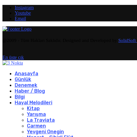
Instagram
Youtube
Email
@2009 - Tüm Hakları Saklıdır. Designed and Developed by
SolidSoft
En üste çık
Anasayfa
Günlük
Denemek
Haber / Blog
Bilgi
Hayal Melodileri
Kitap
Yarışma
La Traviata
Carmen
Yevgeni Onegin