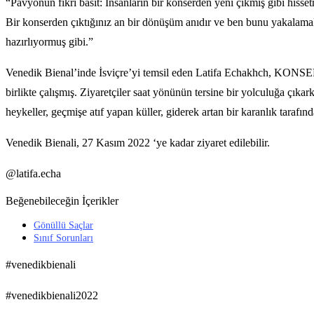
“Pavyonun fikri basit: İnsanların bir konserden yeni çıkmış gibi hisse
Bir konserden çıktığınız an bir dönüşüm anıdır ve ben bunu yakalamak is
hazırlıyormuş gibi.”
Venedik Bienal’inde İsviçre’yi temsil eden Latifa Echakhch, KONSER is
birlikte çalışmış. Ziyaretçiler saat yönünün tersine bir yolculuğa çıkar
heykeller, geçmişe atıf yapan küller, giderek artan bir karanlık tarafın
Venedik Bienali, 27 Kasım 2022 ‘ye kadar ziyaret edilebilir.
@latifa.echa
Beğenebileceğin İçerikler
Gönüllü Saçlar
Sınıf Sorunları
#venedikbienali
#venedikbienali2022