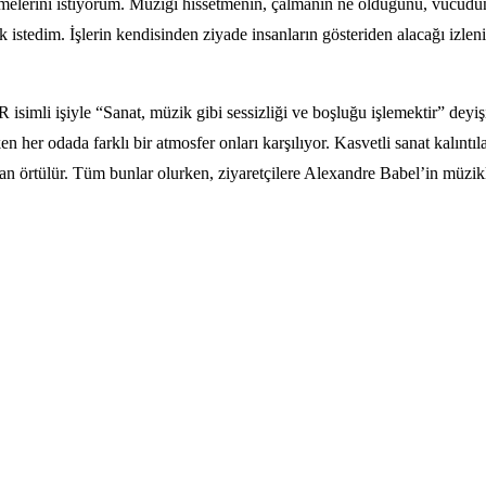
tmelerini istiyorum. Müziği hissetmenin, çalmanın ne olduğunu, vücudunu
tedim. İşlerin kendisinden ziyade insanların gösteriden alacağı izleniml
imli işiyle “Sanat, müzik gibi sessizliği ve boşluğu işlemektir” deyişin
ken her odada farklı bir atmosfer onları karşılıyor. Kasvetli sanat kalın
dan örtülür. Tüm bunlar olurken, ziyaretçilere Alexandre Babel’in müzikle