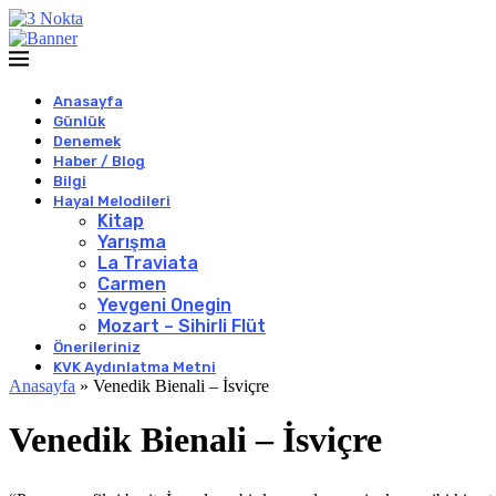
Anasayfa
Günlük
Denemek
Haber / Blog
Bilgi
Hayal Melodileri
Kitap
Yarışma
La Traviata
Carmen
Yevgeni Onegin
Mozart – Sihirli Flüt
Önerileriniz
KVK Aydınlatma Metni
Anasayfa
»
Venedik Bienali – İsviçre
Venedik Bienali – İsviçre