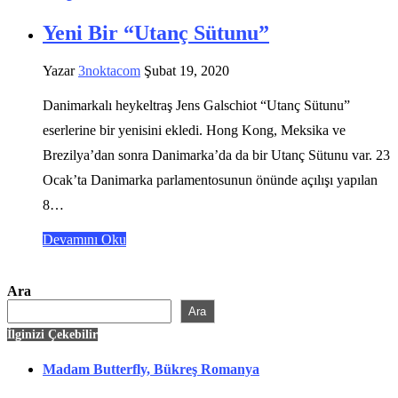
Yeni Bir “Utanç Sütunu”
Yazar
3noktacom
Şubat 19, 2020
Danimarkalı heykeltraş Jens Galschiot “Utanç Sütunu”
eserlerine bir yenisini ekledi. Hong Kong, Meksika ve
Brezilya’dan sonra Danimarka’da da bir Utanç Sütunu var. 23
Ocak’ta Danimarka parlamentosunun önünde açılışı yapılan
8…
Devamını Oku
Ara
Ara
İlginizi Çekebilir
Madam Butterfly, Bükreş Romanya