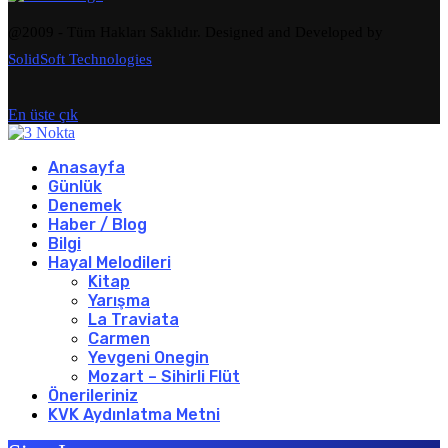
@2009 - Tüm Hakları Saklıdır. Designed and Developed by
SolidSoft Technologies
En üste çık
Anasayfa
Günlük
Denemek
Haber / Blog
Bilgi
Hayal Melodileri
Kitap
Yarışma
La Traviata
Carmen
Yevgeni Onegin
Mozart – Sihirli Flüt
Önerileriniz
KVK Aydınlatma Metni