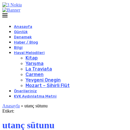
Anasayfa
Günlük
Denemek
Haber / Blog
Bilgi
Hayal Melodileri
Kitap
Yarışma
La Traviata
Carmen
Yevgeni Onegin
Mozart – Sihirli Flüt
Önerileriniz
KVK Aydınlatma Metni
Anasayfa
»
utanç sütunu
Etiket:
utanç sütunu