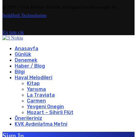
@2009 - Tüm Hakları Saklıdır. Designed and Developed by
SolidSoft Technologies
En üste çık
Anasayfa
Günlük
Denemek
Haber / Blog
Bilgi
Hayal Melodileri
Kitap
Yarışma
La Traviata
Carmen
Yevgeni Onegin
Mozart – Sihirli Flüt
Önerileriniz
KVK Aydınlatma Metni
Sign In