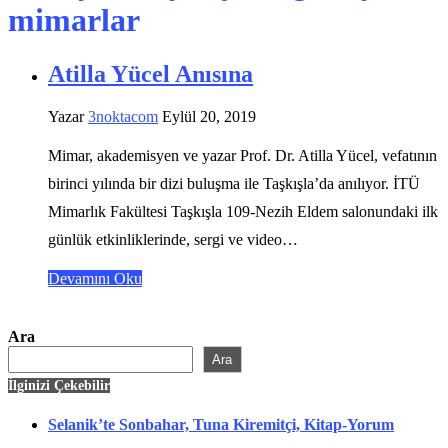
mimarlar
Atilla Yücel Anısına
Yazar
3noktacom
Eylül 20, 2019
Mimar, akademisyen ve yazar Prof. Dr. Atilla Yücel, vefatının
birinci yılında bir dizi buluşma ile Taşkışla’da anılıyor. İTÜ
Mimarlık Fakültesi Taşkışla 109-Nezih Eldem salonundaki ilk
günlük etkinliklerinde, sergi ve video…
Devamını Oku
Ara
Ara
İlginizi Çekebilir
Selanik’te Sonbahar, Tuna Kiremitçi, Kitap-Yorum