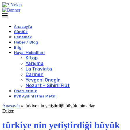
Anasayfa
Günlük
Denemek
Haber / Blog
Bilgi
Hayal Melodileri
Kitap
Yarışma
La Traviata
Carmen
Yevgeni Onegin
Mozart – Sihirli Flüt
Önerileriniz
KVK Aydınlatma Metni
Anasayfa
»
türkiye nin yetiştirdiği büyük mimarlar
Etiket:
türkiye nin yetiştirdiği büyük