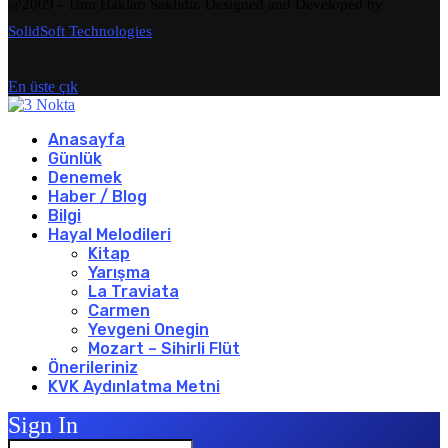
@2009 - Tüm Hakları Saklıdır. Designed and Developed by
SolidSoft Technologies
En üste çık
Anasayfa
Günlük
Denemek
Haber / Blog
Bilgi
Hayal Melodileri
Kitap
Yarışma
La Traviata
Carmen
Yevgeni Onegin
Mozart – Sihirli Flüt
Önerileriniz
KVK Aydınlatma Metni
Sign In