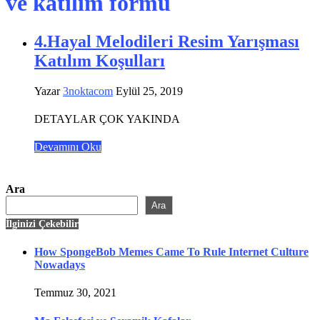
ve katılım formu
4.Hayal Melodileri Resim Yarışması
Katılım Koşulları
Yazar
3noktacom
Eylül 25, 2019
DETAYLAR ÇOK YAKINDA
Devamını Oku
Ara
Ara
İlginizi Çekebilir
How SpongeBob Memes Came To Rule Internet Culture
Nowadays
Temmuz 30, 2021