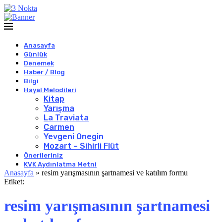
Anasayfa
Günlük
Denemek
Haber / Blog
Bilgi
Hayal Melodileri
Kitap
Yarışma
La Traviata
Carmen
Yevgeni Onegin
Mozart – Sihirli Flüt
Önerileriniz
KVK Aydınlatma Metni
Anasayfa
»
resim yarışmasının şartnamesi ve katılım formu
Etiket:
resim yarışmasının şartnamesi