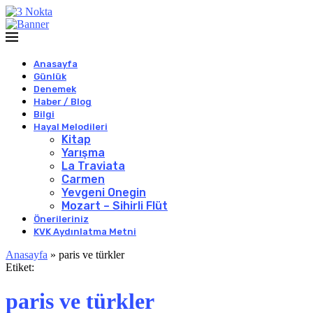
Anasayfa
Günlük
Denemek
Haber / Blog
Bilgi
Hayal Melodileri
Kitap
Yarışma
La Traviata
Carmen
Yevgeni Onegin
Mozart – Sihirli Flüt
Önerileriniz
KVK Aydınlatma Metni
Anasayfa
»
paris ve türkler
Etiket:
paris ve türkler