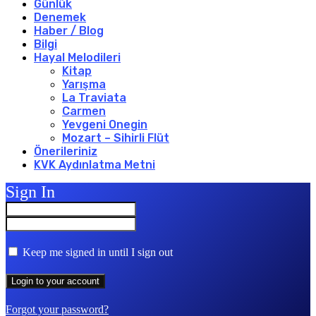
Günlük
Denemek
Haber / Blog
Bilgi
Hayal Melodileri
Kitap
Yarışma
La Traviata
Carmen
Yevgeni Onegin
Mozart – Sihirli Flüt
Önerileriniz
KVK Aydınlatma Metni
Sign In
Keep me signed in until I sign out
Forgot your password?