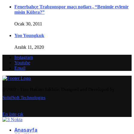
Fenerbahçe Trabzonspor maçı notları , “Benimle evlenir
misin Kübra?”
Ocak 30, 2011
Yoo Youngkuk
Aralık 11, 2020
Instagram
Youtube
Email
@2009 - Tüm Hakları Saklıdır. Designed and Developed by
SolidSoft Technologies
En üste çık
Anasayfa