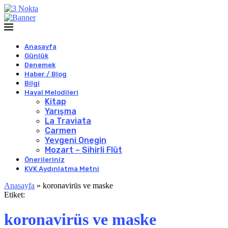
Anasayfa
Günlük
Denemek
Haber / Blog
Bilgi
Hayal Melodileri
Kitap
Yarışma
La Traviata
Carmen
Yevgeni Onegin
Mozart – Sihirli Flüt
Önerileriniz
KVK Aydınlatma Metni
Anasayfa
»
koronavirüs ve maske
Etiket:
koronavirüs ve maske