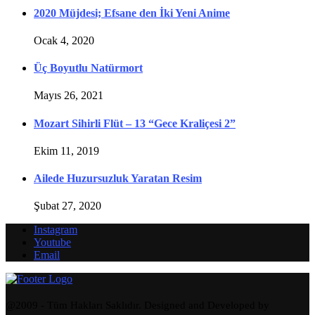
2020 Müjdesi; Efsane den İki Yeni Anime
Ocak 4, 2020
Üç Boyutlu Natürmort
Mayıs 26, 2021
Mozart Sihirli Flüt – 13 “Gece Kraliçesi 2”
Ekim 11, 2019
Ailede Huzursuzluk Yaratan Resim
Şubat 27, 2020
Instagram
Youtube
Email
@2009 - Tüm Hakları Saklıdır. Designed and Developed by