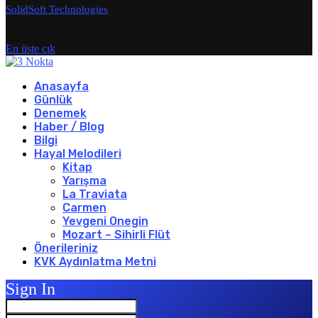
SolidSoft Technologies
En üste çık
Anasayfa
Günlük
Denemek
Haber / Blog
Bilgi
Hayal Melodileri
Kitap
Yarışma
La Traviata
Carmen
Yevgeni Onegin
Mozart – Sihirli Flüt
Önerileriniz
KVK Aydınlatma Metni
Sign In