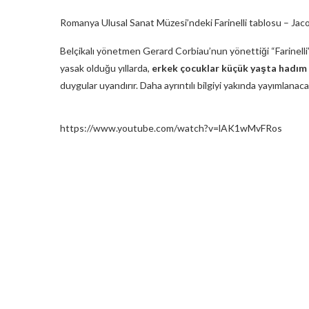
Romanya Ulusal Sanat Müzesi’ndeki Farinelli tablosu – Ja
Belçikalı yönetmen Gerard Corbiau’nun yönettiği “Farinelli” 
yasak olduğu yıllarda,
erkek çocuklar küçük yaşta hadım ed
duygular uyandırır. Daha ayrıntılı bilgiyi yakında yayımlanacak
https://www.youtube.com/watch?v=lAK1wMvFRos