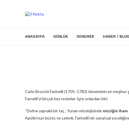
ANASAYFA
GÜNLÜK
DENEMEK
HABER / BLO
Carlo Broschi Farinelli (1705–1782) döneminin en meşhur şar
Farnelli’yi birçok kez resimler. İşte onlardan biri;
“Defne yapraklı bir taç , Yunan mitolojisinde
müziğin iham 
Apollo’nun büstü ve çelenk, Farinelli’nin sanatsal yüceliğin