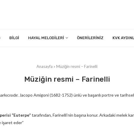
G
BILGI
HAYAL MELODILERI
ÖNERILERINIZ
KVK AYDIN
Anasayfa
»
Müziğin resmi – Farinelli
Müziğin resmi – Farinelli
kıcısıdır. Jacopo Amigoni (1682-1752) ünlü ve başarılı portre ve tarihsel m
perisi “Euterpe”
tarafından, Farinelli’nin başına konur. Arkadaki melek kar
e işaret eder”