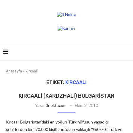
Anasayfa
»
kırcaali
ETIKET:
KIRCAALI
KIRCAALI (KARDZHALI) BULGARISTAN
Yazar
3noktacom
Ekim 3, 2010
Kırcaali Bulgaristan’daki en yoğun Türk nüfusun yaşadığı
şehirlerden biri. 70.000 kişilik nüfüsun yaklaşık %60-70 i Türk ve