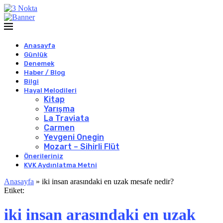
Anasayfa
Günlük
Denemek
Haber / Blog
Bilgi
Hayal Melodileri
Kitap
Yarışma
La Traviata
Carmen
Yevgeni Onegin
Mozart – Sihirli Flüt
Önerileriniz
KVK Aydınlatma Metni
Anasayfa
»
iki insan arasındaki en uzak mesafe nedir?
Etiket:
iki insan arasındaki en uzak