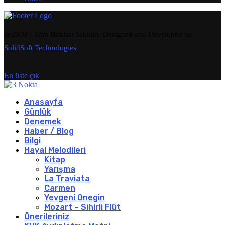
@2009 - Tüm Hakları Saklıdır. Designed and Developed by
SolidSoft Technologies
En üste çık
Anasayfa
Günlük
Denemek
Haber / Blog
Bilgi
Hayal Melodileri
Kitap
Yarışma
La Traviata
Carmen
Yevgeni Onegin
Mozart – Sihirli Flüt
Önerileriniz