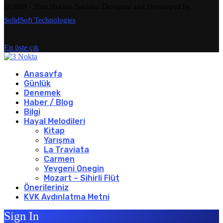
@2009 - Tüm Hakları Saklıdır. Designed and Developed by
SolidSoft Technologies
En üste çık
Anasayfa
Günlük
Denemek
Haber / Blog
Bilgi
Hayal Melodileri
Kitap
Yarışma
La Traviata
Carmen
Yevgeni Onegin
Mozart – Sihirli Flüt
Önerileriniz
KVK Aydınlatma Metni
Sign In