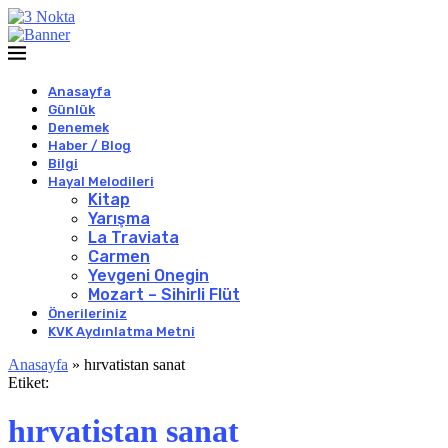
Anasayfa
Günlük
Denemek
Haber / Blog
Bilgi
Hayal Melodileri
Kitap
Yarışma
La Traviata
Carmen
Yevgeni Onegin
Mozart – Sihirli Flüt
Önerileriniz
KVK Aydınlatma Metni
Anasayfa
»
hırvatistan sanat
Etiket:
hırvatistan sanat