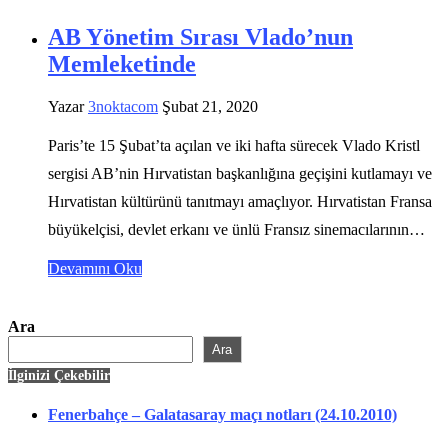
AB Yönetim Sırası Vlado’nun
Memleketinde
Yazar
3noktacom
Şubat 21, 2020
Paris’te 15 Şubat’ta açılan ve iki hafta sürecek Vlado Kristl
sergisi AB’nin Hırvatistan başkanlığına geçişini kutlamayı ve
Hırvatistan kültürünü tanıtmayı amaçlıyor. Hırvatistan Fransa
büyükelçisi, devlet erkanı ve ünlü Fransız sinemacılarının…
Devamını Oku
Ara
Ara
İlginizi Çekebilir
Fenerbahçe – Galatasaray maçı notları (24.10.2010)