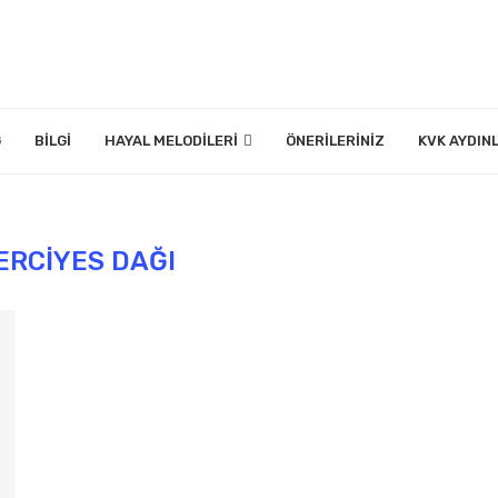
G
BILGI
HAYAL MELODILERI
ÖNERILERINIZ
KVK AYDIN
ERCIYES DAĞI