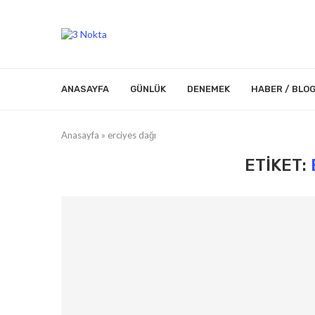
ANASAYFA
GÜNLÜK
DENEMEK
HABER / BLO
Anasayfa
»
erciyes dağı
ETIKET: