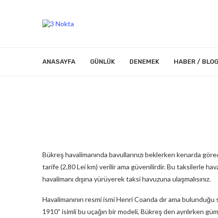
ANASAYFA
GÜNLÜK
DENEMEK
HABER / BLO
Bükreş havalimanında bavullarınızı beklerken kenarda görece
tarife (2,80 Lei km) verilir ama güvenilirdir.
Bu taksilerle hava
havalimanı dışına yürüyerek taksi havuzuna ulaşmalısınız.
Havalimanının resmi ismi Henri Coanda dır ama bulunduğu se
1910” isimli bu uçağın bir modeli, Bükreş den ayrılırken gümr