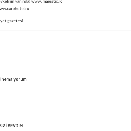
ykelinin yanında) www. majestic.ro
 www.carohotel.ro
iyet gazetesi
, sinema yorum
SIZI SEVDIM