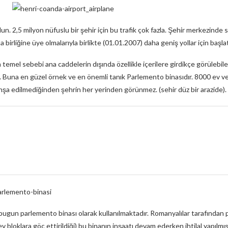
un. 2,5 milyon nüfuslu bir şehir için bu trafik çok fazla. Şehir merkezinde s
 birliğine üye olmalarıyla birlikte (01.01.2007) daha geniş yollar için başlat
n temel sebebi ana caddelerin dışında özellikle içerilere girdikçe görülebil
. Buna en güzel örnek ve en önemli tanık Parlemento binasıdır. 8000 ev ve 
nşa edilmediğinden şehrin her yerinden görünmez. (sehir düz bir arazide).
ugun parlemento binası olarak kullanılmaktadır. Romanyalılar tarafından pek 
v bloklara göç ettirildiği) bu binanın inşaatı devam ederken ihtilal yapılmış, 3