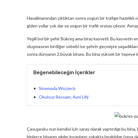
Havalimanından çıktıktan sonra yogun bir trafige hazırlıklı ol
giden yollar çok dar ve yogun bir trafik oratay çıkıyor. Avrupa
Yeşili bol bir şehir Bükreş ama biraz kasvetli. Bu kasvetin e
oluşmasının birdiğer sebebi ise şehrin geçmişte yaşadıkları
sonra dünyanın 2.büyük binası. Bu bina yüksek bir tepeye i
Beğenebileceğin İçerikler
Sinemada Wozzeck
Okulsuz Ressam; Avni Lifij
Çavuşesku nun kendisi için saray olarak yaptırdıgı bu bina, b
binlerce binanın yıkılıp insanların sokakta bırakıldıgı (veya de