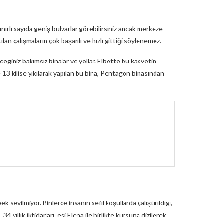
ınırlı sayıda geniş bulvarlar görebilirsiniz ancak merkeze
ılan çalışmaların çok başarılı ve hızlı gittiği söylenemez.
eceginiz bakımsız binalar ve yollar. Elbette bu kasvetin
13 kilise yıkılarak yapılan bu bina, Pentagon binasından
sevilmiyor. Binlerce insanın sefil koşullarda çalıştırıldıgı,
4 yıllık iktidarları, eşi Elena ile birlikte kursuna dizilerek