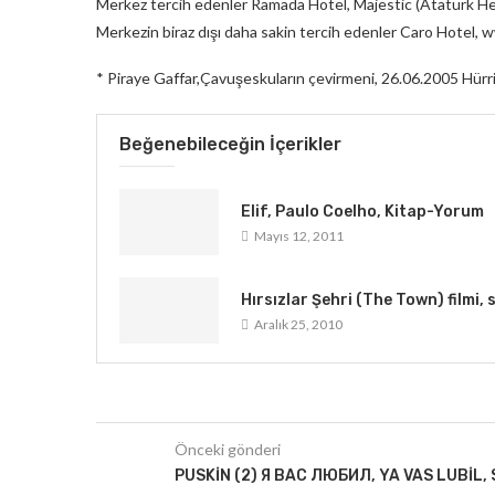
Merkez tercih edenler Ramada Hotel, Majestic (Atatürk He
Merkezin biraz dışı daha sakin tercih edenler Caro Hotel,
* Piraye Gaffar,Çavuşeskuların çevirmeni, 26.06.2005 Hürr
Beğenebileceğin İçerikler
Elif, Paulo Coelho, Kitap-Yorum
Mayıs 12, 2011
Hırsızlar Şehri (The Town) filmi
Aralık 25, 2010
Önceki gönderi
PUSKIN (2) Я ВАС ЛЮБИЛ, YA VAS LUBIL, 