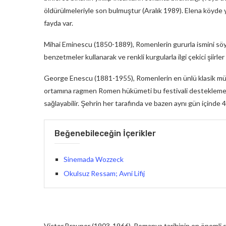
öldürülmeleriyle son bulmuştur (Aralık 1989). Elena köyde 
fayda var.
Mihai Eminescu (1850-1889), Romenlerin gururla ismini söyled
benzetmeler kullanarak ve renkli kurgularla ilgi çekici şiirler
George Enescu (1881-1955), Romenlerin en ünlü klasik müzik 
ortamına ragmen Romen hükümeti bu festivali desteklemeye d
sağlayabilir. Şehrin her tarafında ve bazen aynı gün içinde 
Beğenebileceğin İçerikler
Sinemada Wozzeck
Okulsuz Ressam; Avni Lifij
Victor Brauner (1903-1966), Romanya tarihinin en önemli sü