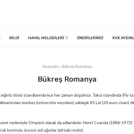
G
BILGI
HAYAL MELODILERI
ÖNERILERINIZ
KVK AYDIN
Anasayfa
»
Bükreş Romanya
Bükreş Romanya
ğiniz döviz standlarında kur her zaman düşüktür. Taksi standında (Fly tax
limanından merkez (üniversite meydanı) yaklaşık 85 Lei (20 euro civarı) dir.
mt nedeniyle Otopeni olarak da adlandırılır. Henri Coanda (1886-1972) 191
ük kontrolu öncesi sizi uğurlar (alttaki resim).