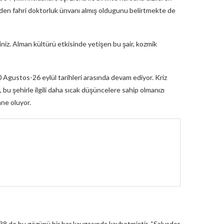
 den fahri doktorluk ünvanı almış oldugunu belirtmekte de
iniz. Alman kültürü etkisinde yetişen bu şair, kozmik
 Agustos-26 eylül tarihleri arasında devam ediyor. Kriz
u şehirle ilgili daha sıcak düşüncelere sahip olmanızı
hne oluyor.
938 de bu gözünü bir bar kavgasında kaybetmiştir. “Salvador