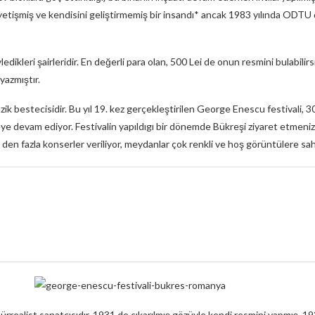
yetişmiş ve kendisini geliştirmemiş bir insandı* ancak 1983 yılında ODTU
ikleri şairleridir. En değerli para olan, 500 Lei de onun resmini bulabilirs
 yazmıştır.
bestecisidir. Bu yıl 19. kez gerçekleştirilen George Enescu festivali, 30
evam ediyor. Festivalin yapıldıgı bir dönemde Bükreşi ziyaret etmeniz, b
4 den fazla konserler veriliyor, meydanlar çok renkli ve hoş görüntülere sa
rrealist sanatçısıdır. 1931 de çıkarılmış gözüyle kendi resmini yapmış, 1