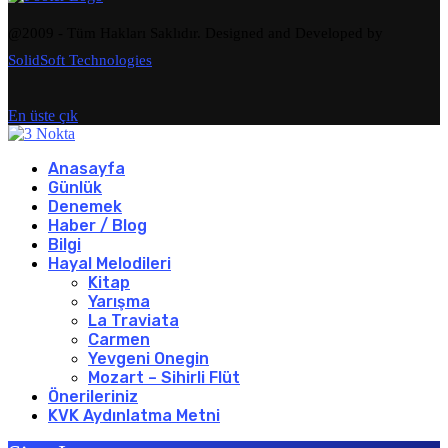
@2009 - Tüm Hakları Saklıdır. Designed and Developed by
SolidSoft Technologies
En üste çık
Anasayfa
Günlük
Denemek
Haber / Blog
Bilgi
Hayal Melodileri
Kitap
Yarışma
La Traviata
Carmen
Yevgeni Onegin
Mozart – Sihirli Flüt
Önerileriniz
KVK Aydınlatma Metni