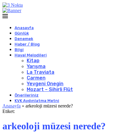
Anasayfa
Günlük
Denemek
Haber / Blog
Bilgi
Hayal Melodileri
Kitap
Yarışma
La Traviata
Carmen
Yevgeni Onegin
Mozart – Sihirli Flüt
Önerileriniz
KVK Aydınlatma Metni
Anasayfa
»
arkeoloji müzesi nerede?
Etiket:
arkeoloji müzesi nerede?